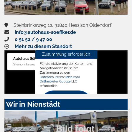
Steinbrinksweg 12, 31840 Hessisch Oldendorf
info@autohaus-soeffker.de
0 51 52 / 9 47 00
Mehr zu diesem Standort
Zustimmung erforderlich
Autohaus Söffker GmbH
Für die Aktivierung der Karten- und
Steinbrinksweg 12, 31840 Hessisch Oldendorf
Navigationsdienste ist Ihre
Zustimmung zu den
Datenschutzrichtlinien vom
Drittanbieter Google LLC
erforderlich.
Zustimmen
Wir in Nienstädt
und
aktivieren