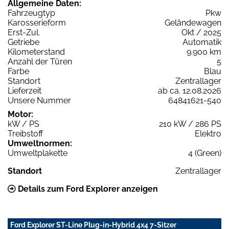
Allgemeine Daten:
Fahrzeugtyp
Pkw
Karosserieform
Geländewagen
Erst-Zul.
Okt / 2025
Getriebe
Automatik
Kilometerstand
9.900 km
Anzahl der Türen
5
Farbe
Blau
Standort
Zentrallager
Lieferzeit
ab ca. 12.08.2026
Unsere Nummer
64841621-540
Motor:
kW / PS
210 kW / 286 PS
Treibstoff
Elektro
Umweltnormen:
Umweltplakette
4 (Green)
Standort
Zentrallager
Details zum Ford Explorer anzeigen
Ford Explorer ST-Line Plug-in-Hybrid 4x4 7-Sitzer