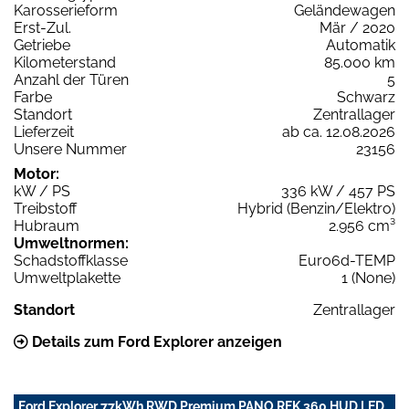
Karosserieform
Geländewagen
Erst-Zul.
Mär / 2020
Getriebe
Automatik
Kilometerstand
85.000 km
Anzahl der Türen
5
Farbe
Schwarz
Standort
Zentrallager
Lieferzeit
ab ca. 12.08.2026
Unsere Nummer
23156
Motor:
kW / PS
336 kW / 457 PS
Treibstoff
Hybrid (Benzin/Elektro)
Hubraum
2.956 cm³
Umweltnormen:
Schadstoffklasse
Euro6d-TEMP
Umweltplakette
1 (None)
Standort
Zentrallager
Details zum Ford Explorer anzeigen
Ford Explorer 77kWh RWD Premium PANO RFK 360 HUD LED