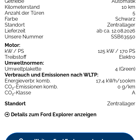
Getriebe
Automatik
Kilometerstand
10 km
Anzahl der Türen
5
Farbe
Schwarz
Standort
Zentrallager
Lieferzeit
ab ca. 12.08.2026
Unsere Nummer
SSB63550
Motor:
kW / PS
125 kW / 170 PS
Treibstoff
Elektro
Umweltnormen:
Umweltplakette
4 (Green)
Verbrauch und Emissionen nach WLTP:
Energieverbr. komb.
17,4 kWh/100km
CO
-Emissionen komb.
0 g/km
2
CO
-Klasse
A
2
Standort
Zentrallager
Details zum Ford Explorer anzeigen