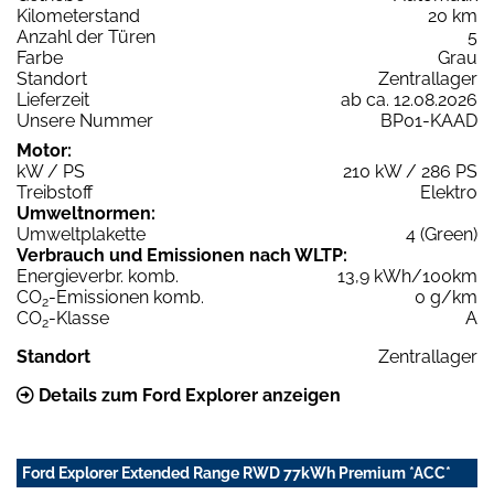
Kilometerstand
20 km
Anzahl der Türen
5
Farbe
Grau
Standort
Zentrallager
Lieferzeit
ab ca. 12.08.2026
Unsere Nummer
BP01-KAAD
Motor:
kW / PS
210 kW / 286 PS
Treibstoff
Elektro
Umweltnormen:
Umweltplakette
4 (Green)
Verbrauch und Emissionen nach WLTP:
Energieverbr. komb.
13,9 kWh/100km
CO
-Emissionen komb.
0 g/km
2
CO
-Klasse
A
2
Standort
Zentrallager
Details zum Ford Explorer anzeigen
Ford Explorer Extended Range RWD 77kWh Premium *ACC*