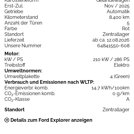
Karosserieform
Geländewagen
Erst-Zul.
Nov / 2025
Getriebe
Automatik
Kilometerstand
8.400 km
Anzahl der Türen
5
Farbe
Rot
Standort
Zentrallager
Lieferzeit
ab ca. 12.08.2026
Unsere Nummer
64841550-608
Motor:
kW / PS
210 kW / 286 PS
Treibstoff
Elektro
Umweltnormen:
Umweltplakette
4 (Green)
Verbrauch und Emissionen nach WLTP:
Energieverbr. komb.
14,7 kWh/100km
CO
-Emissionen komb.
0 g/km
2
CO
-Klasse
A
2
Standort
Zentrallager
Details zum Ford Explorer anzeigen