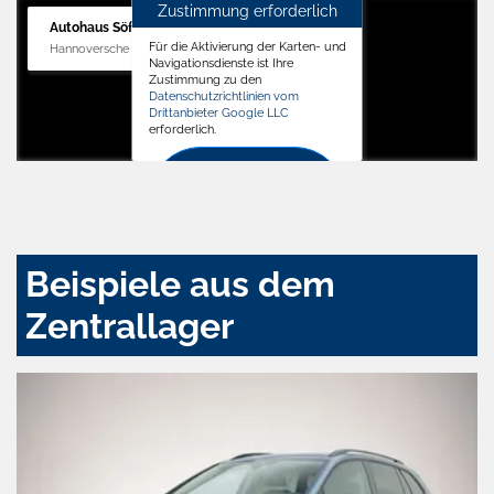
Zustimmung erforderlich
Autohaus Söffker GmbH
Für die Aktivierung der Karten- und
Hannoversche Str. 34, 31688 Nienstädt
Navigationsdienste ist Ihre
Zustimmung zu den
Datenschutzrichtlinien vom
Drittanbieter Google LLC
erforderlich.
Zustimmen
und
aktivieren
Beispiele aus dem
Zentrallager