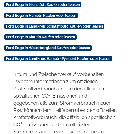
Ford Edge in Nienstädt Kaufen oder leasen
Ford Edge in Hameln Kaufen oder leasen
Ford Edge in Landkreis Schaumburg Kaufen oder leasen
Ford Edge in Rinteln Kaufen oder leasen
Ford Edge in Weserbergland Kaufen oder leasen
Ford Edge in Landkreis Hameln-Pyrmont Kaufen oder leasen
Irrtum und Zwischenverkauf vorbehalten.
* Weitere Informationen zum offiziellen
Kraftstoffverbrauch und zu den offiziellen
2
spezifischen CO
-Emissionen und
gegebenenfalls zum Stromverbrauch neuer
Pkw können dem 'Leitfaden über den offiziellen
Kraftstoffverbrauch, die offiziellen spezifischen
2
CO
-Emissionen und den offiziellen
Stromverbrauch neuer Pkw' entnommen