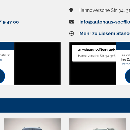
Hannoversche Str. 34, 3
/ 9 47 00
info@autohaus-soeffk
Mehr zu diesem Stand
Autohaus Söffker GmbH
ste ist
Für di
Hannoversche Str. 34, 31688 Nienst
om
Ihre 
Dritta