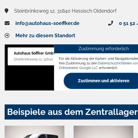
Steinbrinksweg 12, 31840 Hessisch Oldendorf
info@autohaus-soeffker.de
0 51 52 
Mehr zu diesem Standort
Zustimmung erforderlich
Autohaus Söffker GmbH
Für die Aktivierung der Karten- und Navigationsdien
Steinbrinksweg 12, 31840 Hessisch Oldendorf
Ihre Zustimmung zu den
Datenschutzrichtlinien v
Drittanbieter Google LLC
erforderlich.
Zustimmen und aktivieren
Beispiele aus dem Zentrallager