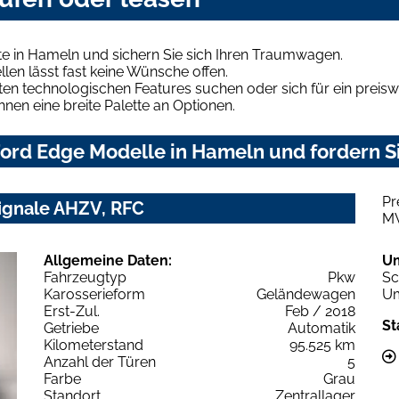
e in Hameln und sichern Sie sich Ihren Traumwagen.
len lässt fast keine Wünsche offen.
en technologischen Features suchen oder sich für ein preiswe
hnen eine breite Palette an Optionen.
ord Edge Modelle in Hameln und fordern Si
Pr
Vignale AHZV, RFC
M
Allgemeine Daten:
U
Fahrzeugtyp
Pkw
Sc
Karosserieform
Geländewagen
Um
Erst-Zul.
Feb / 2018
St
Getriebe
Automatik
Kilometerstand
95.525 km
Anzahl der Türen
5
Farbe
Grau
Standort
Zentrallager