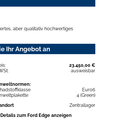
rtes, aber qualitativ hochwertiges
e Ihr Angebot an
eis:
23.450,00 €
WSt:
ausweisbar
mweltnormen:
hadstoffklasse
Euro6
weltplakette
4 (Green)
andort
Zentrallager
Details zum Ford Edge anzeigen