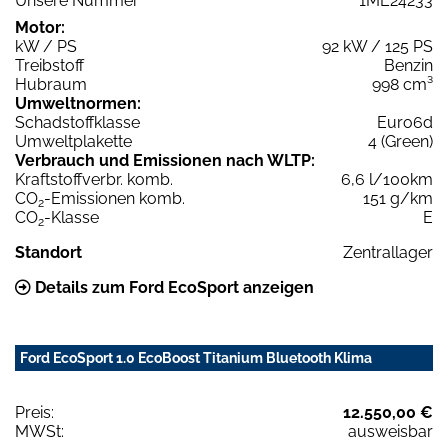
Unsere Nummer
1ME24233
Motor:
kW / PS
92 kW / 125 PS
Treibstoff
Benzin
Hubraum
998 cm³
Umweltnormen:
Schadstoffklasse
Euro6d
Umweltplakette
4 (Green)
Verbrauch und Emissionen nach WLTP:
Kraftstoffverbr. komb.
6,6 l/100km
CO
-Emissionen komb.
151 g/km
2
CO
-Klasse
E
2
Standort
Zentrallager
Details zum Ford EcoSport anzeigen
Ford EcoSport 1.0 EcoBoost Titanium Bluetooth Klima
Preis:
12.550,00 €
MWSt:
ausweisbar