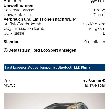
Hubraum
998 cm³
Umweltnormen:
Schadstoffklasse
Euro6d
Umweltplakette
4 (Green)
Verbrauch und Emissionen nach WLTP:
Kraftstoffverbr. komb.
6,6 l/100km
CO
-Emissionen komb.
151 g/km
2
CO
-Klasse
E
2
Standort
Zentrallager
Details zum Ford EcoSport anzeigen
Ford EcoSport Active Tempomat Bluetooth LED Klima
Preis:
17.650,00 €
MWSt:
ausweisbar