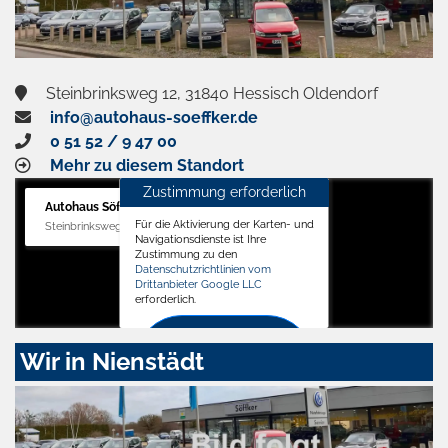
Steinbrinksweg 12, 31840 Hessisch Oldendorf
info@autohaus-soeffker.de
0 51 52 / 9 47 00
Mehr zu diesem Standort
Zustimmung erforderlich
Autohaus Söffker GmbH
Für die Aktivierung der Karten- und
Steinbrinksweg 12, 31840 Hessisch Oldendorf
Navigationsdienste ist Ihre
Zustimmung zu den
Datenschutzrichtlinien vom
Drittanbieter Google LLC
erforderlich.
Zustimmen
Wir in Nienstädt
und
aktivieren