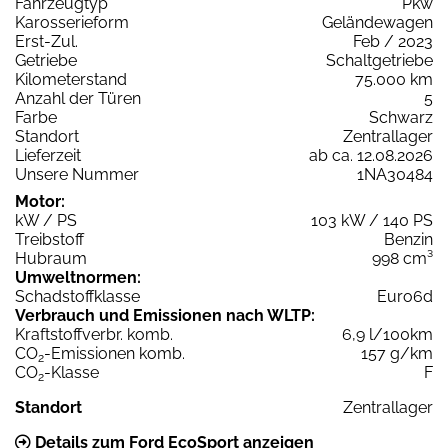
Fahrzeugtyp
Pkw
Karosserieform
Geländewagen
Erst-Zul.
Feb / 2023
Getriebe
Schaltgetriebe
Kilometerstand
75.000 km
Anzahl der Türen
5
Farbe
Schwarz
Standort
Zentrallager
Lieferzeit
ab ca. 12.08.2026
Unsere Nummer
1NA30484
Motor:
kW / PS
103 kW / 140 PS
Treibstoff
Benzin
Hubraum
998 cm³
Umweltnormen:
Schadstoffklasse
Euro6d
Verbrauch und Emissionen nach WLTP:
Kraftstoffverbr. komb.
6,9 l/100km
CO
-Emissionen komb.
157 g/km
2
CO
-Klasse
F
2
Standort
Zentrallager
Details zum Ford EcoSport anzeigen