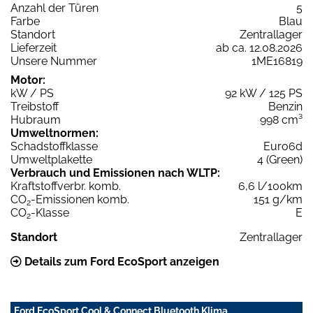
Anzahl der Türen
5
Farbe
Blau
Standort
Zentrallager
Lieferzeit
ab ca. 12.08.2026
Unsere Nummer
1ME16819
Motor:
kW / PS
92 kW / 125 PS
Treibstoff
Benzin
Hubraum
998 cm³
Umweltnormen:
Schadstoffklasse
Euro6d
Umweltplakette
4 (Green)
Verbrauch und Emissionen nach WLTP:
Kraftstoffverbr. komb.
6,6 l/100km
CO
-Emissionen komb.
151 g/km
2
CO
-Klasse
E
2
Standort
Zentrallager
Details zum Ford EcoSport anzeigen
Ford EcoSport Cool & Connect Bluetooth Klima