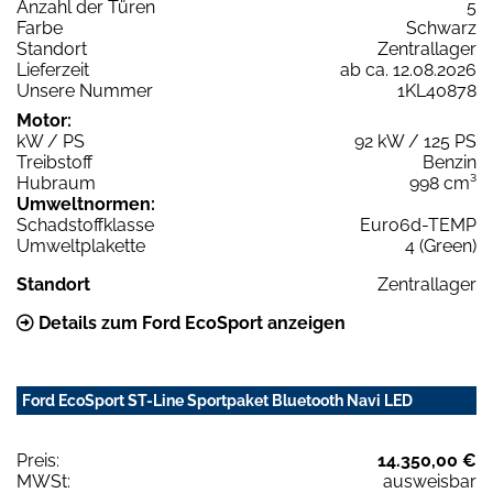
Anzahl der Türen
5
Farbe
Schwarz
Standort
Zentrallager
Lieferzeit
ab ca. 12.08.2026
Unsere Nummer
1KL40878
Motor:
kW / PS
92 kW / 125 PS
Treibstoff
Benzin
Hubraum
998 cm³
Umweltnormen:
Schadstoffklasse
Euro6d-TEMP
Umweltplakette
4 (Green)
Standort
Zentrallager
Details zum Ford EcoSport anzeigen
Ford EcoSport ST-Line Sportpaket Bluetooth Navi LED
Preis:
14.350,00 €
MWSt:
ausweisbar