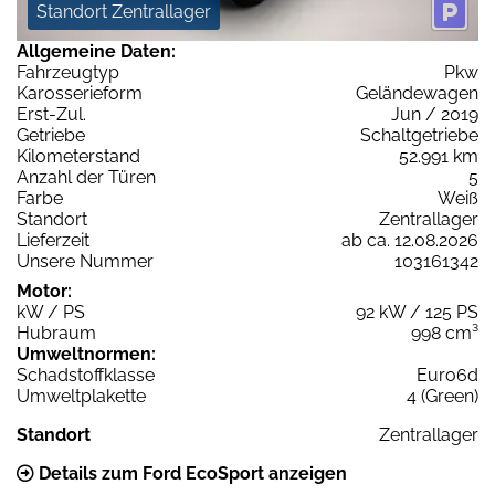
Standort Zentrallager
Allgemeine Daten:
Fahrzeugtyp
Pkw
Karosserieform
Geländewagen
Erst-Zul.
Jun / 2019
Getriebe
Schaltgetriebe
Kilometerstand
52.991 km
Anzahl der Türen
5
Farbe
Weiß
Standort
Zentrallager
Lieferzeit
ab ca. 12.08.2026
Unsere Nummer
103161342
Motor:
kW / PS
92 kW / 125 PS
Hubraum
998 cm³
Umweltnormen:
Schadstoffklasse
Euro6d
Umweltplakette
4 (Green)
Standort
Zentrallager
Details zum Ford EcoSport anzeigen