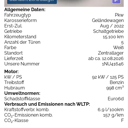
Allgemeine Daten:
Fahrzeugtyp
Pkw
Karosserieform
Geländewagen
Erst-Zul.
Aug / 2022
Getriebe
Schaltgetriebe
Kilometerstand
15.100 km
Anzahl der Türen
5
Farbe
Weiß
Standort
Zentrallager
Lieferzeit
ab ca. 12.08.2026
Unsere Nummer
1NU41646
Motor:
kW / PS
92 kW / 125 PS
Treibstoff
Benzin
Hubraum
998 cm³
Umweltnormen:
Schadstoffklasse
Euro6d
Verbrauch und Emissionen nach WLTP:
Kraftstoffverbr. komb.
6,9 l/100km
CO
-Emissionen komb.
157 g/km
2
CO
-Klasse
F
2