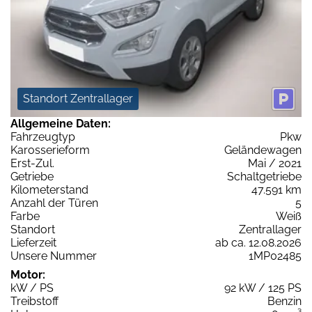
Standort Zentrallager
Allgemeine Daten:
Fahrzeugtyp
Pkw
Karosserieform
Geländewagen
Erst-Zul.
Mai / 2021
Getriebe
Schaltgetriebe
Kilometerstand
47.591 km
Anzahl der Türen
5
Farbe
Weiß
Standort
Zentrallager
Lieferzeit
ab ca. 12.08.2026
Unsere Nummer
1MP02485
Motor:
kW / PS
92 kW / 125 PS
Treibstoff
Benzin