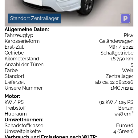
Standort Zentrallager
Allgemeine Daten:
Fahrzeugtyp
Pkw
Karosserieform
Geländewagen
Erst-Zul.
Mär / 2022
Getriebe
Schaltgetriebe
Kilometerstand
18.750 km
Anzahl der Türen
5
Farbe
Weiß
Standort
Zentrallager
Lieferzeit
ab ca. 12.08.2026
Unsere Nummer
1MC79192
Motor:
kW / PS
92 kW / 125 PS
Treibstoff
Benzin
Hubraum
998 cm³
Umweltnormen:
Schadstoffklasse
Euro6d
Umweltplakette
4 (Green)
Verbrauch und Emissionen nach WLTP: