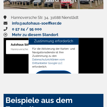
Hannoversche Str. 34, 31688 Nienstädt
info@autohaus-soeffker.de
0 57 24 / 95 000
Mehr zu diesem Standort
Zustimmung erforderlich
Autohaus Söffker GmbH
Für die Aktivierung der Karten- und
Hannoversche Str. 34, 31688 Nienstädt
Navigationsdienste ist Ihre
Zustimmung zu den
Datenschutzrichtlinien vom
Drittanbieter Google LLC
erforderlich.
Zustimmen
und
aktivieren
Beispiele aus dem