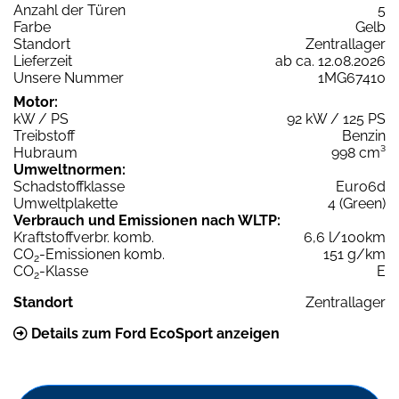
Anzahl der Türen
5
Farbe
Gelb
Standort
Zentrallager
Lieferzeit
ab ca. 12.08.2026
Unsere Nummer
1MG67410
Motor:
kW / PS
92 kW / 125 PS
Treibstoff
Benzin
Hubraum
998 cm³
Umweltnormen:
Schadstoffklasse
Euro6d
Umweltplakette
4 (Green)
Verbrauch und Emissionen nach WLTP:
Kraftstoffverbr. komb.
6,6 l/100km
CO
-Emissionen komb.
151 g/km
2
CO
-Klasse
E
2
Standort
Zentrallager
Details zum Ford EcoSport anzeigen