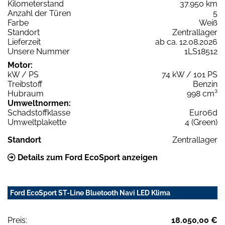
Kilometerstand
37.950 km
Anzahl der Türen
5
Farbe
Weiß
Standort
Zentrallager
Lieferzeit
ab ca. 12.08.2026
Unsere Nummer
1LS18512
Motor:
kW / PS
74 kW / 101 PS
Treibstoff
Benzin
Hubraum
998 cm³
Umweltnormen:
Schadstoffklasse
Euro6d
Umweltplakette
4 (Green)
Standort
Zentrallager
Details zum Ford EcoSport anzeigen
Ford EcoSport ST-Line Bluetooth Navi LED Klima
Preis:
18.050,00 €