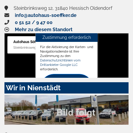
Steinbrinksweg 12, 31840 Hessisch Oldendorf
info@autohaus-soeffker.de
0 51 52 / 9 47 00
Mehr zu diesem Standort
Zustimmung erforderlich
Autohaus Söffker GmbH
Für die Aktivierung der Karten- und
Steinbrinksweg 12, 31840 Hessisch Oldendorf
Navigationsdienste ist Ihre
Zustimmung zu den
Datenschutzrichtlinien vom
Drittanbieter Google LLC
erforderlich.
Zustimmen
Wir in Nienstädt
und
aktivieren