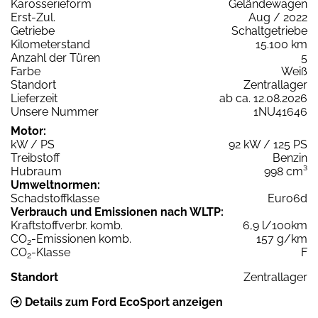
Karosserieform
Geländewagen
Erst-Zul.
Aug / 2022
Getriebe
Schaltgetriebe
Kilometerstand
15.100 km
Anzahl der Türen
5
Farbe
Weiß
Standort
Zentrallager
Lieferzeit
ab ca. 12.08.2026
Unsere Nummer
1NU41646
Motor:
kW / PS
92 kW / 125 PS
Treibstoff
Benzin
Hubraum
998 cm³
Umweltnormen:
Schadstoffklasse
Euro6d
Verbrauch und Emissionen nach WLTP:
Kraftstoffverbr. komb.
6,9 l/100km
CO
-Emissionen komb.
157 g/km
2
CO
-Klasse
F
2
Standort
Zentrallager
Details zum Ford EcoSport anzeigen