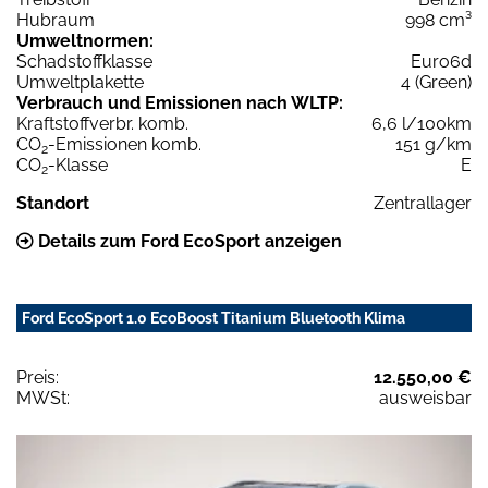
Hubraum
998 cm³
Umweltnormen:
Schadstoffklasse
Euro6d
Umweltplakette
4 (Green)
Verbrauch und Emissionen nach WLTP:
Kraftstoffverbr. komb.
6,6 l/100km
CO
-Emissionen komb.
151 g/km
2
CO
-Klasse
E
2
Standort
Zentrallager
Details zum Ford EcoSport anzeigen
Ford EcoSport 1.0 EcoBoost Titanium Bluetooth Klima
Preis:
12.550,00 €
MWSt:
ausweisbar