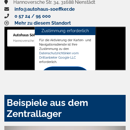
Hannoversche Str. 34, 31688 Nienstädt
info@autohaus-soeffker.de
0 57 24 / 95 000
Mehr zu diesem Standort
Zustimmung erforderlich
Autohaus Söffker GmbH
Für die Aktivierung der Karten- und
Hannoversche Str. 34, 31688 Nienstädt
Navigationsdienste ist Ihre
Zustimmung zu den
Datenschutzrichtlinien vom
Drittanbieter Google LLC
erforderlich.
Zustimmen
und
aktivieren
Beispiele aus dem
Zentrallager