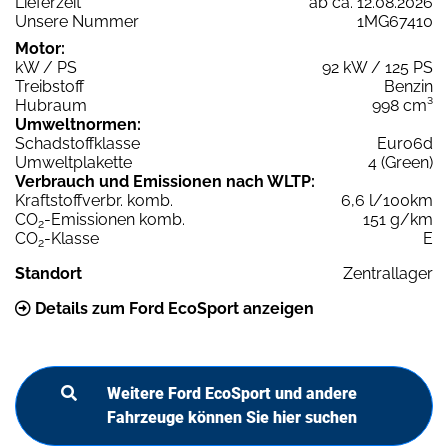
Lieferzeit
ab ca. 12.08.2026
Unsere Nummer
1MG67410
Motor:
kW / PS
92 kW / 125 PS
Treibstoff
Benzin
Hubraum
998 cm³
Umweltnormen:
Schadstoffklasse
Euro6d
Umweltplakette
4 (Green)
Verbrauch und Emissionen nach WLTP:
Kraftstoffverbr. komb.
6,6 l/100km
CO
-Emissionen komb.
151 g/km
2
CO
-Klasse
E
2
Standort
Zentrallager
Details zum Ford EcoSport anzeigen
Weitere Ford EcoSport und andere
Fahrzeuge können Sie hier suchen