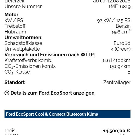
Lieferzeit
ab ca. 12.08.2026
Unsere Nummer
1ME16819
Motor:
kW / PS
92 kW / 125 PS
Treibstoff
Benzin
Hubraum
998 cm³
Umweltnormen:
Schadstoffklasse
Euro6d
Umweltplakette
4 (Green)
Verbrauch und Emissionen nach WLTP:
Kraftstoffverbr. komb.
6,6 l/100km
CO
-Emissionen komb.
151 g/km
2
CO
-Klasse
E
2
Standort
Zentrallager
Details zum Ford EcoSport anzeigen
Ford EcoSport Cool & Connect Bluetooth Klima
Preis:
14.500,00 €