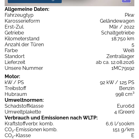
Allgemeine Daten:
Fahrzeugtyp
Pkw
Karosserieform
Geländewagen
Erst-Zul.
Mär / 2022
Getriebe
Schaltgetriebe
Kilometerstand
18.750 km
Anzahl der Türen
5
Farbe
Weiß
Standort
Zentrallager
Lieferzeit
ab ca. 12.08.2026
Unsere Nummer
1MC79192
Motor:
kW / PS
92 kW / 125 PS
Treibstoff
Benzin
Hubraum
998 cm³
Umweltnormen:
Schadstoffklasse
Euro6d
Umweltplakette
4 (Green)
Verbrauch und Emissionen nach WLTP:
Kraftstoffverbr. komb.
6,6 l/100km
CO
-Emissionen komb.
151 g/km
2
CO
-Klasse
E
2