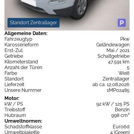
Standort Zentrallager
Allgemeine Daten:
Fahrzeugtyp
Pkw
Karosserieform
Geländewagen
Erst-Zul.
Mai / 2021
Getriebe
Schaltgetriebe
Kilometerstand
47.591 km
Anzahl der Türen
5
Farbe
Weiß
Standort
Zentrallager
Lieferzeit
ab ca. 12.08.2026
Unsere Nummer
1MP02485
Motor:
kW / PS
92 kW / 125 PS
Treibstoff
Benzin
Hubraum
998 cm³
Umweltnormen:
Schadstoffklasse
Euro6d
Umweltplakette
4 (Green)