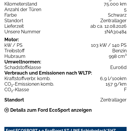
Kilometerstand
75.000 km
Anzahl der Türen
5
Farbe
Schwarz
Standort
Zentrallager
Lieferzeit
ab ca. 12.08.2026
Unsere Nummer
1NA30484
Motor:
kW / PS
103 kW / 140 PS
Treibstoff
Benzin
Hubraum
998 cm³
Umweltnormen:
Schadstoffklasse
Euro6d
Verbrauch und Emissionen nach WLTP:
Kraftstoffverbr. komb.
6,9 l/100km
CO
-Emissionen komb.
157 g/km
2
CO
-Klasse
F
2
Standort
Zentrallager
Details zum Ford EcoSport anzeigen
Ford ECOSPORT 1.0 EcoBoost ST-LINE Schiebedach*SHZ