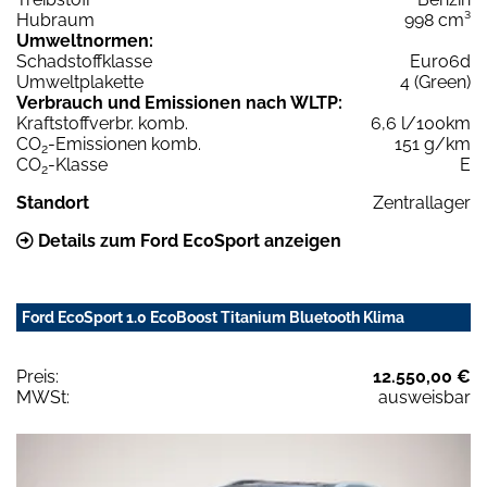
Hubraum
998 cm³
Umweltnormen:
Schadstoffklasse
Euro6d
Umweltplakette
4 (Green)
Verbrauch und Emissionen nach WLTP:
Kraftstoffverbr. komb.
6,6 l/100km
CO
-Emissionen komb.
151 g/km
2
CO
-Klasse
E
2
Standort
Zentrallager
Details zum Ford EcoSport anzeigen
Ford EcoSport 1.0 EcoBoost Titanium Bluetooth Klima
Preis:
12.550,00 €
MWSt:
ausweisbar