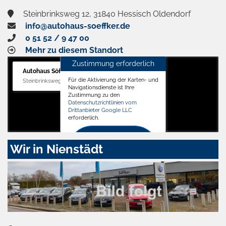
Steinbrinksweg 12, 31840 Hessisch Oldendorf
info@autohaus-soeffker.de
0 51 52 / 9 47 00
Mehr zu diesem Standort
Zustimmung erforderlich
Autohaus Söffker GmbH
Für die Aktivierung der Karten- und
Steinbrinksweg 12, 31840 Hessisch Oldendorf
Navigationsdienste ist Ihre
Zustimmung zu den
Datenschutzrichtlinien vom
Drittanbieter Google LLC
erforderlich.
Zustimmen
Wir in Nienstädt
und
aktivieren