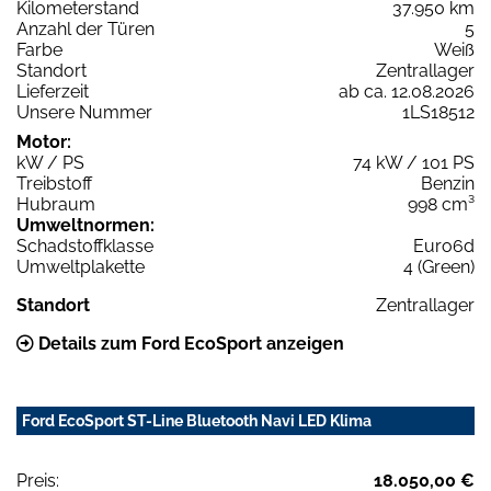
Kilometerstand
37.950 km
Anzahl der Türen
5
Farbe
Weiß
Standort
Zentrallager
Lieferzeit
ab ca. 12.08.2026
Unsere Nummer
1LS18512
Motor:
kW / PS
74 kW / 101 PS
Treibstoff
Benzin
Hubraum
998 cm³
Umweltnormen:
Schadstoffklasse
Euro6d
Umweltplakette
4 (Green)
Standort
Zentrallager
Details zum Ford EcoSport anzeigen
Ford EcoSport ST-Line Bluetooth Navi LED Klima
Preis:
18.050,00 €