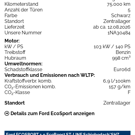
Kilometerstand
75.000 km
Anzahl der Türen
5
Farbe
Schwarz
Standort
Zentrallager
Lieferzeit
ab ca. 12.08.2026
Unsere Nummer
1NA30484
Motor:
kW / PS
103 kW / 140 PS
Treibstoff
Benzin
Hubraum
998 cm³
Umweltnormen:
Schadstoffklasse
Euro6d
Verbrauch und Emissionen nach WLTP:
Kraftstoffverbr. komb.
6,9 l/100km
CO
-Emissionen komb.
157 g/km
2
CO
-Klasse
F
2
Standort
Zentrallager
Details zum Ford EcoSport anzeigen
Ford ECOSPORT 1.0 EcoBoost ST-LINE Schiebedach*SHZ