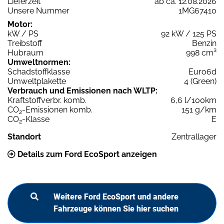
Lieferzeit
ab ca. 12.08.2026
Unsere Nummer
1MG67410
Motor:
kW / PS
92 kW / 125 PS
Treibstoff
Benzin
Hubraum
998 cm³
Umweltnormen:
Schadstoffklasse
Euro6d
Umweltplakette
4 (Green)
Verbrauch und Emissionen nach WLTP:
Kraftstoffverbr. komb.
6,6 l/100km
CO
-Emissionen komb.
151 g/km
2
CO
-Klasse
E
2
Standort
Zentrallager
Details zum Ford EcoSport anzeigen
Weitere Ford EcoSport und andere
Fahrzeuge können Sie hier suchen