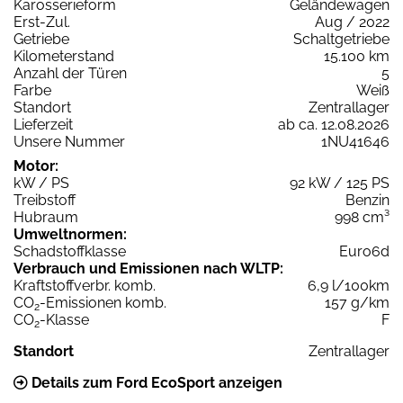
Karosserieform
Geländewagen
Erst-Zul.
Aug / 2022
Getriebe
Schaltgetriebe
Kilometerstand
15.100 km
Anzahl der Türen
5
Farbe
Weiß
Standort
Zentrallager
Lieferzeit
ab ca. 12.08.2026
Unsere Nummer
1NU41646
Motor:
kW / PS
92 kW / 125 PS
Treibstoff
Benzin
Hubraum
998 cm³
Umweltnormen:
Schadstoffklasse
Euro6d
Verbrauch und Emissionen nach WLTP:
Kraftstoffverbr. komb.
6,9 l/100km
CO
-Emissionen komb.
157 g/km
2
CO
-Klasse
F
2
Standort
Zentrallager
Details zum Ford EcoSport anzeigen