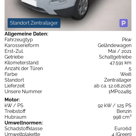
Standort Zentrallager
Allgemeine Daten:
Fahrzeugtyp
Pkw
Karosserieform
Geländewagen
Erst-Zul.
Mai / 2021
Getriebe
Schaltgetriebe
Kilometerstand
47.591 km
Anzahl der Türen
5
Farbe
Weiß
Standort
Zentrallager
Lieferzeit
ab ca. 12.08.2026
Unsere Nummer
1MP02485
Motor:
kW / PS
92 kW / 125 PS
Treibstoff
Benzin
Hubraum
998 cm³
Umweltnormen:
Schadstoffklasse
Euro6d
Umweltplakette
4 (Green)