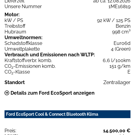
Lieferzeit
ab ca. 12.08.2026
Unsere Nummer
1ME16819
Motor:
kW / PS
92 kW / 125 PS
Treibstoff
Benzin
Hubraum
998 cm³
Umweltnormen:
Schadstoffklasse
Euro6d
Umweltplakette
4 (Green)
Verbrauch und Emissionen nach WLTP:
Kraftstoffverbr. komb.
6,6 l/100km
CO
-Emissionen komb.
151 g/km
2
CO
-Klasse
E
2
Standort
Zentrallager
Details zum Ford EcoSport anzeigen
Ford EcoSport Cool & Connect Bluetooth Klima
Preis:
14.500,00 €