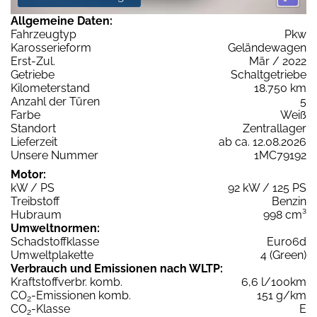
Allgemeine Daten:
Fahrzeugtyp
Pkw
Karosserieform
Geländewagen
Erst-Zul.
Mär / 2022
Getriebe
Schaltgetriebe
Kilometerstand
18.750 km
Anzahl der Türen
5
Farbe
Weiß
Standort
Zentrallager
Lieferzeit
ab ca. 12.08.2026
Unsere Nummer
1MC79192
Motor:
kW / PS
92 kW / 125 PS
Treibstoff
Benzin
Hubraum
998 cm³
Umweltnormen:
Schadstoffklasse
Euro6d
Umweltplakette
4 (Green)
Verbrauch und Emissionen nach WLTP:
Kraftstoffverbr. komb.
6,6 l/100km
CO
-Emissionen komb.
151 g/km
2
CO
-Klasse
E
2