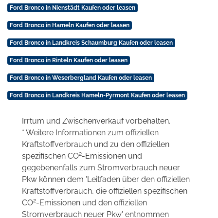
Ford Bronco in Nienstädt Kaufen oder leasen
Ford Bronco in Hameln Kaufen oder leasen
Ford Bronco in Landkreis Schaumburg Kaufen oder leasen
Ford Bronco in Rinteln Kaufen oder leasen
Ford Bronco in Weserbergland Kaufen oder leasen
Ford Bronco in Landkreis Hameln-Pyrmont Kaufen oder leasen
Irrtum und Zwischenverkauf vorbehalten.
* Weitere Informationen zum offiziellen
Kraftstoffverbrauch und zu den offiziellen
2
spezifischen CO
-Emissionen und
gegebenenfalls zum Stromverbrauch neuer
Pkw können dem 'Leitfaden über den offiziellen
Kraftstoffverbrauch, die offiziellen spezifischen
2
CO
-Emissionen und den offiziellen
Stromverbrauch neuer Pkw' entnommen