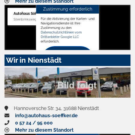
Mehr zu diesem Standort
Zustimmung erforderlich
Autohaus Söffker GmbH
Für die Aktivierung der Karten- und
Steinbrinksweg 12, 31840 Hessisch Oldendorf
Navigationsdienste ist Ihre
Zustimmung zu den
Datenschutzrichtlinien vom
Drittanbieter Google LLC
erforderlich.
Zustimmen
Wir in Nienstädt
und
aktivieren
Hannoversche Str. 34, 31688 Nienstädt
info@autohaus-soeffker.de
0 57 24 / 95 000
Mehr zu diesem Standort