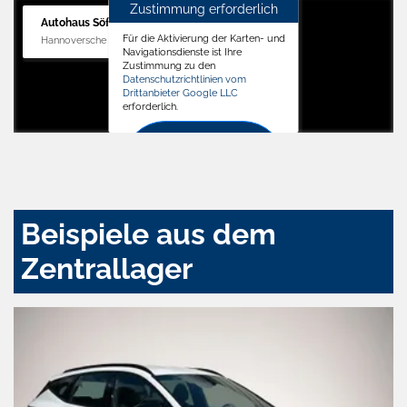
Zustimmung erforderlich
Autohaus Söffker GmbH
Für die Aktivierung der Karten- und
Hannoversche Str. 34, 31688 Nienstädt
Navigationsdienste ist Ihre
Zustimmung zu den
Datenschutzrichtlinien vom
Drittanbieter Google LLC
erforderlich.
Zustimmen
und
aktivieren
Beispiele aus dem
Zentrallager