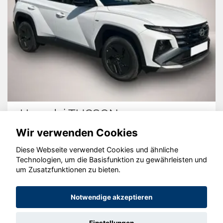
Hyundai TUCSON
V
Wir verwenden Cookies
Diese Webseite verwendet Cookies und ähnliche
Technologien, um die Basisfunktion zu gewährleisten und
© konjunkturmotor.de GmbH 2020 - 2026
um Zusatzfunktionen zu bieten.
Notwendige akzeptieren
Einstellungen