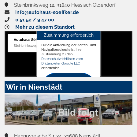
Steinbrinksweg 12, 31840 Hessisch Oldendorf
info@autohaus-soeffker.de
0 51 52 / 9 47 00
Mehr zu diesem Standort
Zustimmung erforderlich
Autohaus Söffker GmbH
Für die Aktivierung der Karten- und
Steinbrinksweg 12, 31840 Hessisch Oldendorf
Navigationsdienste ist Ihre
Zustimmung zu den
Datenschutzrichtlinien vom
Drittanbieter Google LLC
erforderlich.
Zustimmen
Wir in Nienstädt
und
aktivieren
Hannoversche Str. 34, 31688 Nienstädt