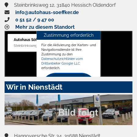
Steinbrinksweg 12, 31840 Hessisch Oldendorf
info@autohaus-soeffker.de
0 51 52 / 9 47 00
Mehr zu diesem Standort
Zustimmung erforderlich
Autohaus Söffker GmbH
Für die Aktivierung der Karten- und
Steinbrinksweg 12, 31840 Hessisch Oldendorf
Navigationsdienste ist Ihre
Zustimmung zu den
Datenschutzrichtlinien vom
Drittanbieter Google LLC
erforderlich.
Zustimmen
Wir in Nienstädt
und
aktivieren
Hannoversche Str. 34, 31688 Nienstädt