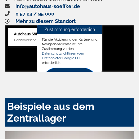
info@autohaus-soeffker.de
0 57 24 / 95 000
Mehr zu diesem Standort
Zustimmung erforderlich
Autohaus Söffker GmbH
Für die Aktivierung der Karten- und
Hannoversche Str. 34, 31688 Nienstädt
Navigationsdienste ist Ihre
Zustimmung zu den
Datenschutzrichtlinien vom
Drittanbieter Google LLC
erforderlich.
Zustimmen
und
aktivieren
Beispiele aus dem
Zentrallager