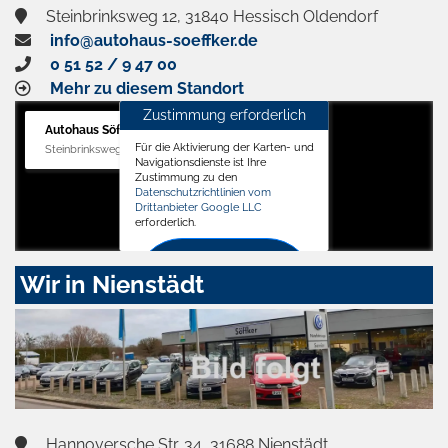
Steinbrinksweg 12, 31840 Hessisch Oldendorf
info@autohaus-soeffker.de
0 51 52 / 9 47 00
Mehr zu diesem Standort
Zustimmung erforderlich
Autohaus Söffker GmbH
Für die Aktivierung der Karten- und
Steinbrinksweg 12, 31840 Hessisch Oldendorf
Navigationsdienste ist Ihre
Zustimmung zu den
Datenschutzrichtlinien vom
Drittanbieter Google LLC
erforderlich.
Zustimmen
Wir in Nienstädt
und
aktivieren
Hannoversche Str. 34, 31688 Nienstädt