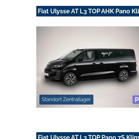
Fiat Ulysse AT L3 TOP AHK Pano Kl
Standort Zentrallager
Fiat Ulysse AT L3 TOP Pano 7S Kli