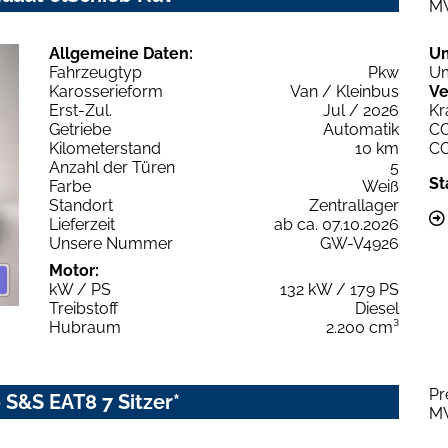
M
Allgemeine Daten:
U
Fahrzeugtyp
Pkw
Um
Karosserieform
Van / Kleinbus
Ve
Erst-Zul.
Jul / 2026
Kr
Getriebe
Automatik
C
Kilometerstand
10 km
C
Anzahl der Türen
5
St
Farbe
Weiß
Standort
Zentrallager
Lieferzeit
ab ca. 07.10.2026
Unsere Nummer
GW-V4926
Motor:
kW / PS
132 kW / 179 PS
Treibstoff
Diesel
Hubraum
2.200 cm³
Pr
 S&S EAT8 7 Sitzer*
M