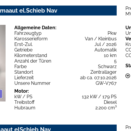
Pr
imaaut el.Schieb Nav
M
Allgemeine Daten:
U
Fahrzeugtyp
Pkw
Um
Karosserieform
Van / Kleinbus
Ve
Erst-Zul.
Jul / 2026
Kr
Getriebe
Automatik
C
Kilometerstand
10 km
C
Anzahl der Türen
5
St
Farbe
Schwarz
Standort
Zentrallager
Lieferzeit
ab ca. 07.10.2026
Unsere Nummer
GW-V767
Motor:
kW / PS
132 kW / 179 PS
Treibstoff
Diesel
Hubraum
2.200 cm³
Pr
maaut elSchieb Nav