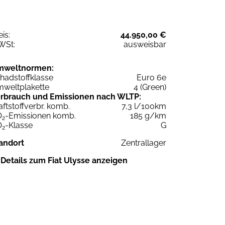
eis:
44.950,00 €
WSt:
ausweisbar
mweltnormen:
hadstoffklasse
Euro 6e
weltplakette
4 (Green)
rbrauch und Emissionen nach WLTP:
aftstoffverbr. komb.
7,3 l/100km
O
-Emissionen komb.
185 g/km
2
O
-Klasse
G
2
andort
Zentrallager
Details zum Fiat Ulysse anzeigen