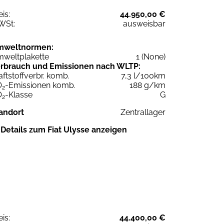
eis:
44.950,00 €
WSt:
ausweisbar
mweltnormen:
weltplakette
1 (None)
rbrauch und Emissionen nach WLTP:
aftstoffverbr. komb.
7,3 l/100km
O
-Emissionen komb.
188 g/km
2
O
-Klasse
G
2
andort
Zentrallager
Details zum Fiat Ulysse anzeigen
eis:
44.400,00 €