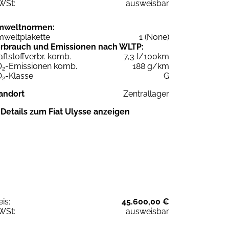
WSt:
ausweisbar
mweltnormen:
weltplakette
1 (None)
rbrauch und Emissionen nach WLTP:
aftstoffverbr. komb.
7,3 l/100km
O
-Emissionen komb.
188 g/km
2
O
-Klasse
G
2
andort
Zentrallager
Details zum Fiat Ulysse anzeigen
eis:
45.600,00 €
WSt:
ausweisbar