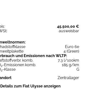
eis:
45.500,00 €
WSt:
ausweisbar
mweltnormen:
hadstoffklasse
Euro 6e
weltplakette
4 (Green)
rbrauch und Emissionen nach WLTP:
aftstoffverbr. komb.
7,3 l/100km
O
-Emissionen komb.
185 g/km
2
O
-Klasse
G
2
andort
Zentrallager
Details zum Fiat Ulysse anzeigen