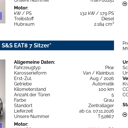
Unsere Nummer
man-26251
Motor:
kW / PS
132 kW / 179 PS
Treibstoff
Diesel
Hubraum
2.184 cm³
Pr
 S&S EAT8 7 Sitzer*
M
Allgemeine Daten:
U
Fahrzeugtyp
Pkw
Sc
Karosserieform
Van / Kleinbus
Um
Erst-Zul.
Aug / 2026
Ve
Getriebe
Automatik
Kr
Kilometerstand
100 km
C
Anzahl der Türen
5
C
Farbe
Grau
St
Standort
Zentrallager
Lieferzeit
ab ca. 07.11.2026
Unsere Nummer
T.52867
Motor: