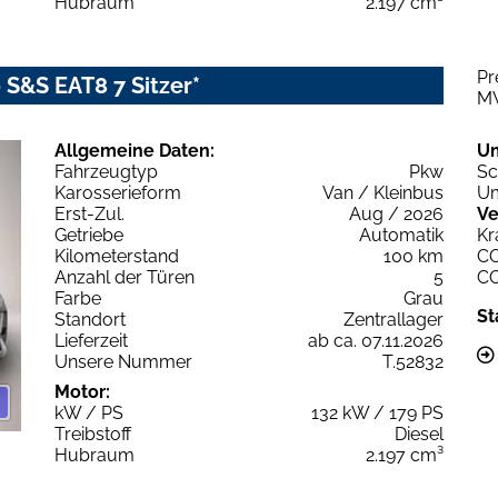
Hubraum
2.197 cm³
Pr
 S&S EAT8 7 Sitzer*
M
Allgemeine Daten:
U
Fahrzeugtyp
Pkw
Sc
Karosserieform
Van / Kleinbus
Um
Erst-Zul.
Aug / 2026
Ve
Getriebe
Automatik
Kr
Kilometerstand
100 km
C
Anzahl der Türen
5
C
Farbe
Grau
St
Standort
Zentrallager
Lieferzeit
ab ca. 07.11.2026
Unsere Nummer
T.52832
Motor:
kW / PS
132 kW / 179 PS
Treibstoff
Diesel
Hubraum
2.197 cm³