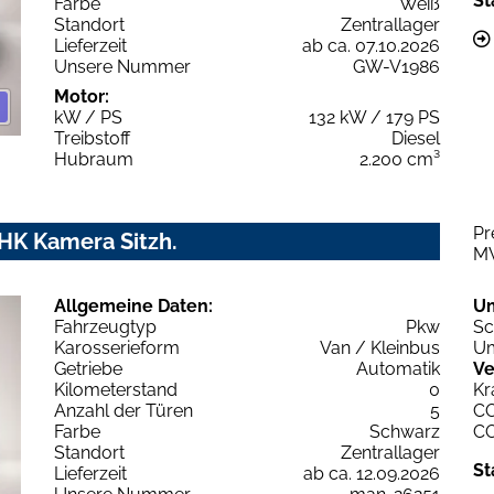
St
Farbe
Weiß
Standort
Zentrallager
Lieferzeit
ab ca. 07.10.2026
Unsere Nummer
GW-V1986
Motor:
kW / PS
132 kW / 179 PS
Treibstoff
Diesel
Hubraum
2.200 cm³
Pr
AHK Kamera Sitzh.
M
Allgemeine Daten:
U
Fahrzeugtyp
Pkw
Sc
Karosserieform
Van / Kleinbus
Um
Getriebe
Automatik
Ve
Kilometerstand
0
Kr
Anzahl der Türen
5
C
Farbe
Schwarz
C
Standort
Zentrallager
St
Lieferzeit
ab ca. 12.09.2026