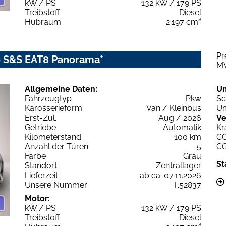
kW / PS
132 kW / 179 PS
Treibstoff
Diesel
Hubraum
2.197 cm³
Pr
80 S&S EAT8 Panorama*
M
Allgemeine Daten:
U
Fahrzeugtyp
Pkw
Sc
Karosserieform
Van / Kleinbus
Um
Erst-Zul.
Aug / 2026
Ve
Getriebe
Automatik
Kr
Kilometerstand
100 km
C
Anzahl der Türen
5
C
Farbe
Grau
St
Standort
Zentrallager
Lieferzeit
ab ca. 07.11.2026
Unsere Nummer
T.52837
Motor:
kW / PS
132 kW / 179 PS
Treibstoff
Diesel