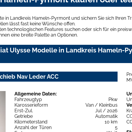
ote in Landkreis Hameln-Pyrmont und sichern Sie sich Ihren
len lässt fast keine Wünsche offen.
en technologischen Features suchen oder sich für ein preiswe
hnen eine breite Palette an Optionen.
iat Ulysse Modelle in Landkreis Hameln-Py
Pr
lSchieb Nav Leder ACC
M
Allgemeine Daten:
U
Fahrzeugtyp
Pkw
Um
Karosserieform
Van / Kleinbus
Ve
Erst-Zul.
Jul / 2026
Kr
Getriebe
Automatik
C
Kilometerstand
10 km
C
Anzahl der Türen
5