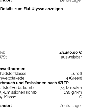
andort
Zentrallager
Details zum Fiat Ulysse anzeigen
eis:
43.450,00 €
WSt:
ausweisbar
mweltnormen:
hadstoffklasse
Euro6
weltplakette
4 (Green)
rbrauch und Emissionen nach WLTP:
aftstoffverbr. komb.
7,5 l/100km
O
-Emissionen komb.
196 g/km
2
O
-Klasse
G
2
andort
Zentrallager