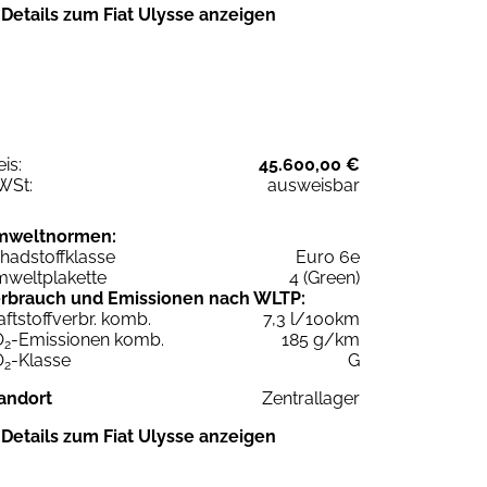
Details zum Fiat Ulysse anzeigen
eis:
45.600,00 €
WSt:
ausweisbar
mweltnormen:
hadstoffklasse
Euro 6e
weltplakette
4 (Green)
rbrauch und Emissionen nach WLTP:
aftstoffverbr. komb.
7,3 l/100km
O
-Emissionen komb.
185 g/km
2
O
-Klasse
G
2
andort
Zentrallager
Details zum Fiat Ulysse anzeigen