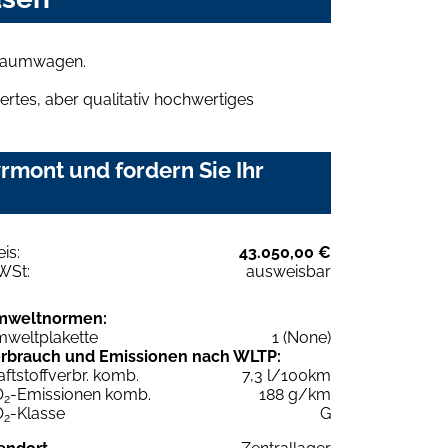
 Traumwagen.
rtes, aber qualitativ hochwertiges
rmont und fordern Sie Ihr
eis:
43.050,00 €
WSt:
ausweisbar
mweltnormen:
weltplakette
1 (None)
rbrauch und Emissionen nach WLTP:
aftstoffverbr. komb.
7,3 l/100km
O
-Emissionen komb.
188 g/km
2
O
-Klasse
G
2