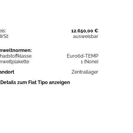
eis:
12.650,00 €
WSt:
ausweisbar
mweltnormen:
hadstoffklasse
Euro6d-TEMP
weltplakette
1 (None)
andort
Zentrallager
Details zum Fiat Tipo anzeigen