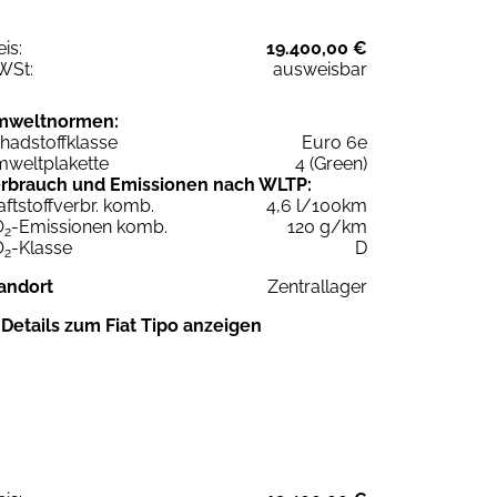
eis:
19.400,00 €
WSt:
ausweisbar
mweltnormen:
hadstoffklasse
Euro 6e
weltplakette
4 (Green)
rbrauch und Emissionen nach WLTP:
aftstoffverbr. komb.
4,6 l/100km
O
-Emissionen komb.
120 g/km
2
O
-Klasse
D
2
andort
Zentrallager
Details zum Fiat Tipo anzeigen