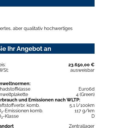
rtes, aber qualitativ hochwertiges
ie Ihr Angebot an
eis:
23.650,00 €
WSt:
ausweisbar
mweltnormen:
hadstoffklasse
Euro6d
weltplakette
4 (Green)
rbrauch und Emissionen nach WLTP:
aftstoffverbr. komb.
5,1 l/100km
O
-Emissionen komb.
117 g/km
2
O
-Klasse
D
2
andort
Zentrallager