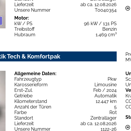
Lieferzeit
ab ca. 12.08.2026
Unsere Nummer
T0040354
Motor:
kW / PS
96 kW / 131 PS
Treibstoff
Benzin
Hubraum
1.469 cm³
Pr
tik Tech & Komfortpak
M
Allgemeine Daten:
U
Fahrzeugtyp
Pkw
Sc
Karosserieform
Limousine
Um
Erst-Zul.
Feb / 2024
Ve
Getriebe
Automatik
Kr
Kilometerstand
12.447 km
C
Anzahl der Türen
5
C
Farbe
Rot
St
Standort
Zentrallager
Lieferzeit
ab ca. 12.08.2026
Unsere Nummer
1122-26