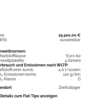
eis:
19.400,00 €
WSt:
ausweisbar
mweltnormen:
hadstoffklasse
Euro 6e
weltplakette
4 (Green)
rbrauch und Emissionen nach WLTP:
aftstoffverbr. komb.
4,6 l/100km
O
-Emissionen komb.
120 g/km
2
O
-Klasse
D
2
andort
Zentrallager
Details zum Fiat Tipo anzeigen