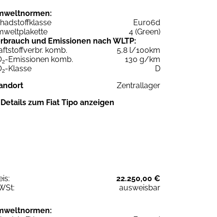
mweltnormen:
hadstoffklasse
Euro6d
weltplakette
4 (Green)
rbrauch und Emissionen nach WLTP:
aftstoffverbr. komb.
5,8 l/100km
O
-Emissionen komb.
130 g/km
2
O
-Klasse
D
2
andort
Zentrallager
Details zum Fiat Tipo anzeigen
eis:
22.250,00 €
WSt:
ausweisbar
mweltnormen: