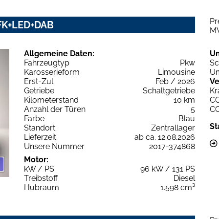
Pr
 RFK+LED+DAB
M
Allgemeine Daten:
U
Fahrzeugtyp
Pkw
Sc
Karosserieform
Limousine
Um
Erst-Zul.
Feb / 2026
Ve
Getriebe
Schaltgetriebe
Kr
Kilometerstand
10 km
C
Anzahl der Türen
5
C
Farbe
Blau
St
Standort
Zentrallager
Lieferzeit
ab ca. 12.08.2026
Unsere Nummer
2017-374868
Motor:
kW / PS
96 kW / 131 PS
Treibstoff
Diesel
Hubraum
1.598 cm³