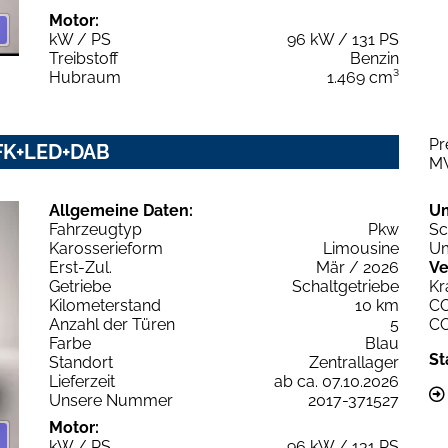
Motor:
kW / PS
96 kW / 131 PS
Treibstoff
Benzin
Hubraum
1.469 cm³
Pr
 RFK+LED+DAB
M
Allgemeine Daten:
U
Fahrzeugtyp
Pkw
Sc
Karosserieform
Limousine
Um
Erst-Zul.
Mär / 2026
Ve
Getriebe
Schaltgetriebe
Kr
Kilometerstand
10 km
C
Anzahl der Türen
5
C
Farbe
Blau
St
Standort
Zentrallager
Lieferzeit
ab ca. 07.10.2026
Unsere Nummer
2017-371527
Motor:
kW / PS
96 kW / 131 PS