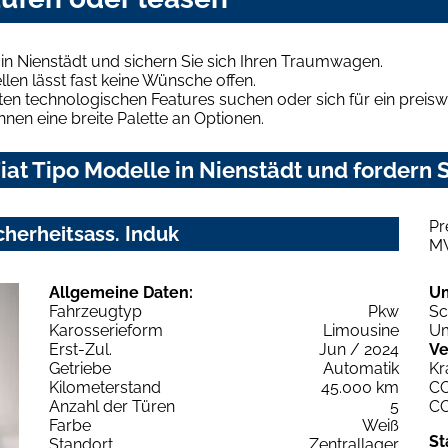
in Nienstädt und sichern Sie sich Ihren Traumwagen.
len lässt fast keine Wünsche offen.
en technologischen Features suchen oder sich für ein preiswe
hnen eine breite Palette an Optionen.
at Tipo Modelle in Nienstädt und fordern S
Pr
cherheitsass. Induk
M
Allgemeine Daten:
U
Fahrzeugtyp
Pkw
Sc
Karosserieform
Limousine
Um
Erst-Zul.
Jun / 2024
Ve
Getriebe
Automatik
Kr
Kilometerstand
45.000 km
C
Anzahl der Türen
5
C
Farbe
Weiß
St
Standort
Zentrallager