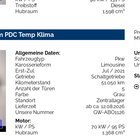
Treibstoff
Diesel
Hubraum
1.598 cm³
Pr
Kam PDC Temp Klima
M
Allgemeine Daten:
U
Fahrzeugtyp
Pkw
Sc
Karosserieform
Limousine
Um
Erst-Zul.
Jul / 2021
St
Getriebe
Schaltgetriebe
Kilometerstand
51.050 km
Anzahl der Türen
5
Farbe
Grau
Standort
Zentrallager
Lieferzeit
ab ca. 12.08.2026
Unsere Nummer
GW-ABO1126
Motor:
kW / PS
70 kW / 95 PS
Hubraum
1.368 cm³