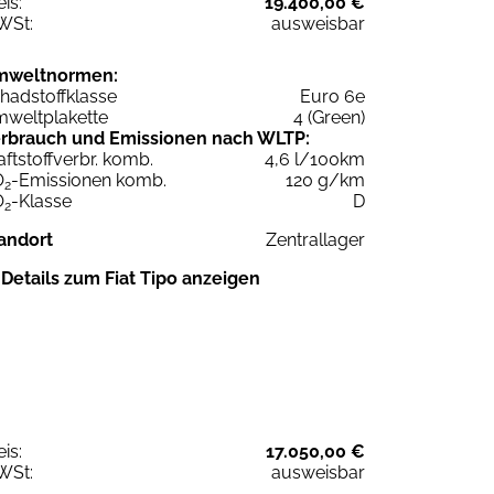
eis:
19.400,00 €
WSt:
ausweisbar
mweltnormen:
hadstoffklasse
Euro 6e
weltplakette
4 (Green)
rbrauch und Emissionen nach WLTP:
aftstoffverbr. komb.
4,6 l/100km
O
-Emissionen komb.
120 g/km
2
O
-Klasse
D
2
andort
Zentrallager
Details zum Fiat Tipo anzeigen
eis:
17.050,00 €
WSt:
ausweisbar