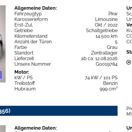
Allgemeine Daten:
U
Fahrzeugtyp
Pkw
Sc
Karosserieform
Limousine
Um
Erst-Zul.
Okt / 2022
Ve
Getriebe
Schaltgetriebe
Kr
Kilometerstand
14.500 km
C
Anzahl der Türen
5
C
Farbe
Grau
St
Standort
Zentrallager
Lieferzeit
ab ca. 12.08.2026
Unsere Nummer
G0019784
Motor:
kW / PS
74 kW / 101 PS
Treibstoff
Benzin
Hubraum
999 cm³
Pr
356)
M
Allgemeine Daten:
U