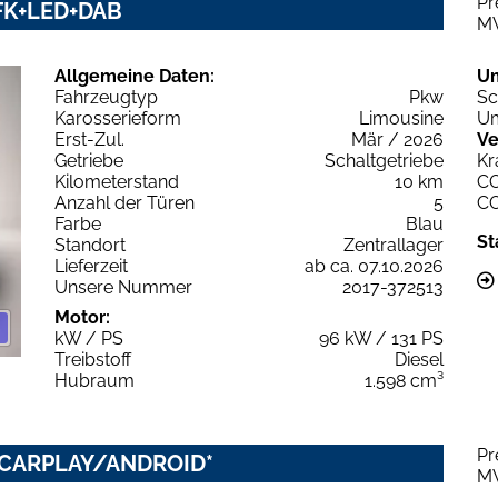
Pr
 RFK+LED+DAB
M
Allgemeine Daten:
U
Fahrzeugtyp
Pkw
Sc
Karosserieform
Limousine
Um
Erst-Zul.
Mär / 2026
Ve
Getriebe
Schaltgetriebe
Kr
Kilometerstand
10 km
C
Anzahl der Türen
5
C
Farbe
Blau
St
Standort
Zentrallager
Lieferzeit
ab ca. 07.10.2026
Unsere Nummer
2017-372513
Motor:
kW / PS
96 kW / 131 PS
Treibstoff
Diesel
Hubraum
1.598 cm³
Pr
PLECARPLAY/ANDROID*
M