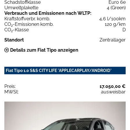
Schadstoffklasse
Euro 6e
Umweltplakette
4 (Green)
Verbrauch und Emissionen nach WLTP:
Kraftstoffverbr. komb.
4,6 l/100km
CO
-Emissionen komb.
120 g/km
2
CO
-Klasse
D
2
Standort
Zentrallager
Details zum Fiat Tipo anzeigen
Fiat Tipo 1.0 S&S CITY LIFE *APPLECARPLAY/ANDROID*
Preis:
17.050,00 €
MWSt:
ausweisbar