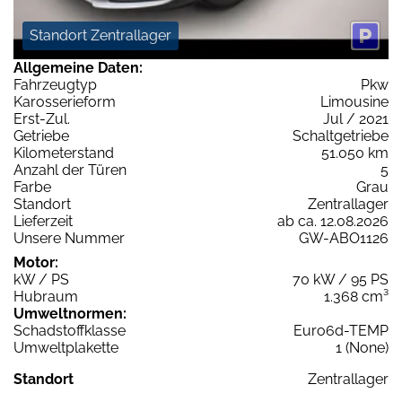
Standort Zentrallager
Allgemeine Daten:
Fahrzeugtyp
Pkw
Karosserieform
Limousine
Erst-Zul.
Jul / 2021
Getriebe
Schaltgetriebe
Kilometerstand
51.050 km
Anzahl der Türen
5
Farbe
Grau
Standort
Zentrallager
Lieferzeit
ab ca. 12.08.2026
Unsere Nummer
GW-ABO1126
Motor:
kW / PS
70 kW / 95 PS
Hubraum
1.368 cm³
Umweltnormen:
Schadstoffklasse
Euro6d-TEMP
Umweltplakette
1 (None)
Standort
Zentrallager