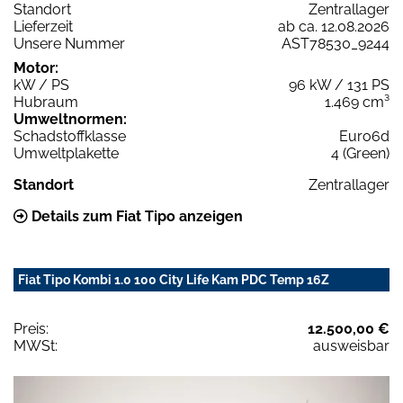
Standort
Zentrallager
Lieferzeit
ab ca. 12.08.2026
Unsere Nummer
AST78530_9244
Motor:
kW / PS
96 kW / 131 PS
Hubraum
1.469 cm³
Umweltnormen:
Schadstoffklasse
Euro6d
Umweltplakette
4 (Green)
Standort
Zentrallager
Details zum Fiat Tipo anzeigen
Fiat Tipo Kombi 1.0 100 City Life Kam PDC Temp 16Z
Preis:
12.500,00 €
MWSt:
ausweisbar