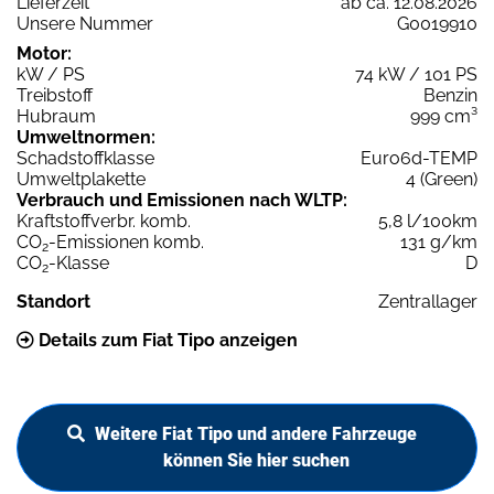
Lieferzeit
ab ca. 12.08.2026
Unsere Nummer
G0019910
Motor:
kW / PS
74 kW / 101 PS
Treibstoff
Benzin
Hubraum
999 cm³
Umweltnormen:
Schadstoffklasse
Euro6d-TEMP
Umweltplakette
4 (Green)
Verbrauch und Emissionen nach WLTP:
Kraftstoffverbr. komb.
5,8 l/100km
CO
-Emissionen komb.
131 g/km
2
CO
-Klasse
D
2
Standort
Zentrallager
Details zum Fiat Tipo anzeigen
Weitere Fiat Tipo und andere Fahrzeuge
können Sie hier suchen