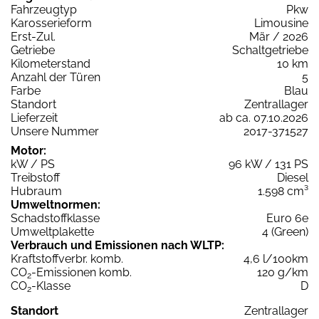
Fahrzeugtyp
Pkw
Karosserieform
Limousine
Erst-Zul.
Mär / 2026
Getriebe
Schaltgetriebe
Kilometerstand
10 km
Anzahl der Türen
5
Farbe
Blau
Standort
Zentrallager
Lieferzeit
ab ca. 07.10.2026
Unsere Nummer
2017-371527
Motor:
kW / PS
96 kW / 131 PS
Treibstoff
Diesel
Hubraum
1.598 cm³
Umweltnormen:
Schadstoffklasse
Euro 6e
Umweltplakette
4 (Green)
Verbrauch und Emissionen nach WLTP:
Kraftstoffverbr. komb.
4,6 l/100km
CO
-Emissionen komb.
120 g/km
2
CO
-Klasse
D
2
Standort
Zentrallager