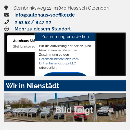
Steinbrinksweg 12, 31840 Hessisch Oldendorf
info@autohaus-soeffker.de
0 51 52 / 9 47 00
Mehr zu diesem Standort
Zustimmung erforderlich
Autohaus Söffker GmbH
Für die Aktivierung der Karten- und
Steinbrinksweg 12, 31840 Hessisch Oldendorf
Navigationsdienste ist Ihre
Zustimmung zu den
Datenschutzrichtlinien vom
Drittanbieter Google LLC
erforderlich.
Zustimmen
Wir in Nienstädt
und
aktivieren