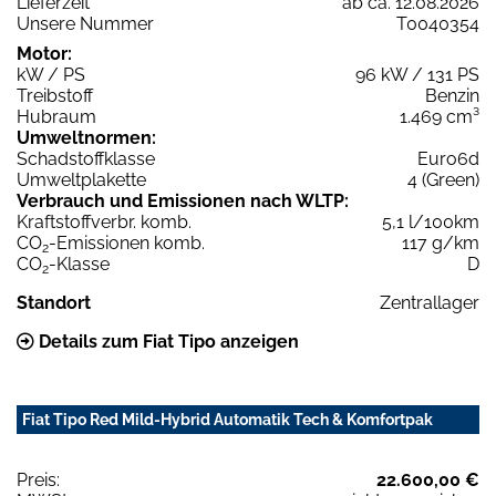
Lieferzeit
ab ca. 12.08.2026
Unsere Nummer
T0040354
Motor:
kW / PS
96 kW / 131 PS
Treibstoff
Benzin
Hubraum
1.469 cm³
Umweltnormen:
Schadstoffklasse
Euro6d
Umweltplakette
4 (Green)
Verbrauch und Emissionen nach WLTP:
Kraftstoffverbr. komb.
5,1 l/100km
CO
-Emissionen komb.
117 g/km
2
CO
-Klasse
D
2
Standort
Zentrallager
Details zum Fiat Tipo anzeigen
Fiat Tipo Red Mild-Hybrid Automatik Tech & Komfortpak
Preis:
22.600,00 €