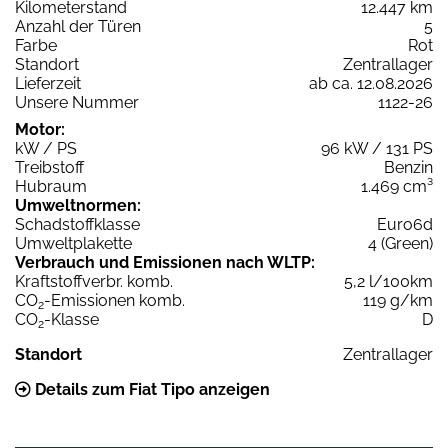
Kilometerstand
12.447 km
Anzahl der Türen
5
Farbe
Rot
Standort
Zentrallager
Lieferzeit
ab ca. 12.08.2026
Unsere Nummer
1122-26
Motor:
kW / PS
96 kW / 131 PS
Treibstoff
Benzin
Hubraum
1.469 cm³
Umweltnormen:
Schadstoffklasse
Euro6d
Umweltplakette
4 (Green)
Verbrauch und Emissionen nach WLTP:
Kraftstoffverbr. komb.
5,2 l/100km
CO
-Emissionen komb.
119 g/km
2
CO
-Klasse
D
2
Standort
Zentrallager
Details zum Fiat Tipo anzeigen