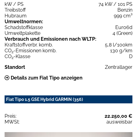
kW / PS
74 kW / 101 PS
Treibstoff
Benzin
Hubraum
999 cm³
Umweltnormen:
Schadstoffklasse
Euro6d
Umweltplakette
4 (Green)
Verbrauch und Emissionen nach WLTP:
Kraftstoffverbr. komb.
5,8 l/100km
CO
-Emissionen komb.
130 g/km
2
CO
-Klasse
D
2
Standort
Zentrallager
Details zum Fiat Tipo anzeigen
Fiat Tipo 1.5 GSE Hybrid GARMIN (356)
Preis:
22.250,00 €
MWSt:
ausweisbar