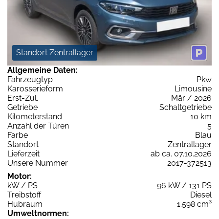
Standort Zentrallager
Allgemeine Daten:
Fahrzeugtyp
Pkw
Karosserieform
Limousine
Erst-Zul.
Mär / 2026
Getriebe
Schaltgetriebe
Kilometerstand
10 km
Anzahl der Türen
5
Farbe
Blau
Standort
Zentrallager
Lieferzeit
ab ca. 07.10.2026
Unsere Nummer
2017-372513
Motor:
kW / PS
96 kW / 131 PS
Treibstoff
Diesel
Hubraum
1.598 cm³
Umweltnormen: