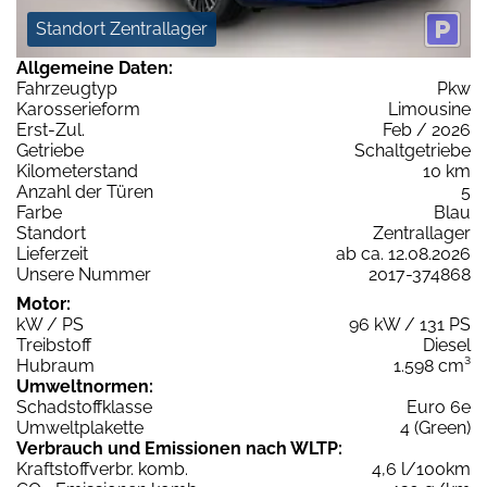
Standort Zentrallager
Allgemeine Daten:
Fahrzeugtyp
Pkw
Karosserieform
Limousine
Erst-Zul.
Feb / 2026
Getriebe
Schaltgetriebe
Kilometerstand
10 km
Anzahl der Türen
5
Farbe
Blau
Standort
Zentrallager
Lieferzeit
ab ca. 12.08.2026
Unsere Nummer
2017-374868
Motor:
kW / PS
96 kW / 131 PS
Treibstoff
Diesel
Hubraum
1.598 cm³
Umweltnormen:
Schadstoffklasse
Euro 6e
Umweltplakette
4 (Green)
Verbrauch und Emissionen nach WLTP:
Kraftstoffverbr. komb.
4,6 l/100km