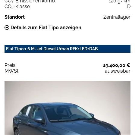
CO
-Emissionen komb.
120 g/km
2
CO
-Klasse
D
2
Standort
Zentrallager
Details zum Fiat Tipo anzeigen
Fiat Tipo 1.6 M-Jet Diesel Urban RFK+LED+DAB
Preis:
19.400,00 €
MWSt:
ausweisbar