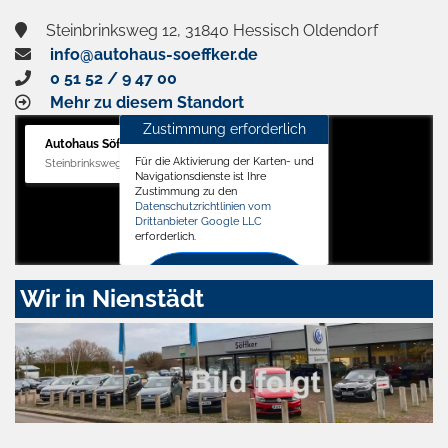
Steinbrinksweg 12, 31840 Hessisch Oldendorf
info@autohaus-soeffker.de
0 51 52 / 9 47 00
Mehr zu diesem Standort
Zustimmung erforderlich
Autohaus Söffker GmbH
Für die Aktivierung der Karten- und
Steinbrinksweg 12, 31840 Hessisch Oldendorf
Navigationsdienste ist Ihre
Zustimmung zu den
Datenschutzrichtlinien vom
Drittanbieter Google LLC
erforderlich.
Zustimmen
Wir in Nienstädt
und
aktivieren