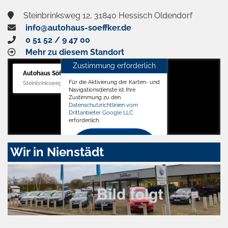
Steinbrinksweg 12, 31840 Hessisch Oldendorf
info@autohaus-soeffker.de
0 51 52 / 9 47 00
Mehr zu diesem Standort
Zustimmung erforderlich
Autohaus Söffker GmbH
Für die Aktivierung der Karten- und
Steinbrinksweg 12, 31840 Hessisch Oldendorf
Navigationsdienste ist Ihre
Zustimmung zu den
Datenschutzrichtlinien vom
Drittanbieter Google LLC
erforderlich.
Zustimmen
Wir in Nienstädt
und
aktivieren