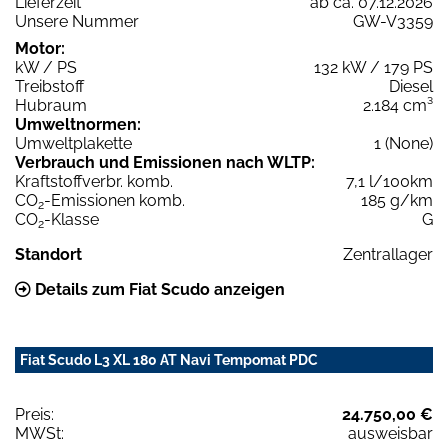
Lieferzeit
ab ca. 07.12.2026
Unsere Nummer
GW-V3359
Motor:
kW / PS
132 kW / 179 PS
Treibstoff
Diesel
Hubraum
2.184 cm³
Umweltnormen:
Umweltplakette
1 (None)
Verbrauch und Emissionen nach WLTP:
Kraftstoffverbr. komb.
7,1 l/100km
CO
-Emissionen komb.
185 g/km
2
CO
-Klasse
G
2
Standort
Zentrallager
Details zum Fiat Scudo anzeigen
Fiat Scudo L3 XL 180 AT Navi Tempomat PDC
Preis:
24.750,00 €
MWSt:
ausweisbar