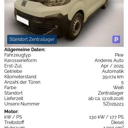
Standort Zentrallager
Allgemeine Daten:
Fahrzeugtyp
Pkw
Karosserieform
Anderes Auto
Erst-Zul.
Apr / 2025
Getriebe
Automatik
Kilometerstand
39.074 km
Anzahl der Türen
5
Farbe
Weiß
Standort
Zentrallager
Lieferzeit
ab ca. 12.08.2026
Unsere Nummer
SZ025223
Motor:
kW / PS
130 kW / 177 PS
Treibstoff
Diesel
Hubraum
1.997 cm³