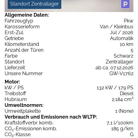
Standort Zentrallager
Allgemeine Daten:
Fahrzeugtyp
Pkw
Karosserieform
Van / Kleinbus
Erst-Zul.
Jul / 2026
Getriebe
Automatik
Kilometerstand
10 km
Anzahl der Türen
5
Farbe
Schwarz
Standort
Zentrallager
Lieferzeit
ab ca. 07.12.2026
Unsere Nummer
GW-V1762
Motor:
kW / PS
132 kW / 179 PS
Treibstoff
Diesel
Hubraum
2.184 cm³
Umweltnormen:
Umweltplakette
1 (None)
Verbrauch und Emissionen nach WLTP:
Kraftstoffverbr. komb.
7,1 l/100km
CO
-Emissionen komb.
185 g/km
2
CO
-Klasse
G
2