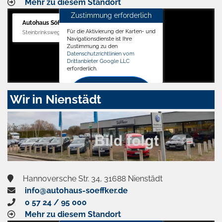
Mehr zu diesem Standort
Zustimmung erforderlich
Autohaus Söffker GmbH
Für die Aktivierung der Karten- und
Steinbrinksweg 12, 31840 Hessisch Oldendorf
Navigationsdienste ist Ihre
Zustimmung zu den
Datenschutzrichtlinien vom
Drittanbieter Google LLC
erforderlich.
Zustimmen
Wir in Nienstädt
und
aktivieren
Hannoversche Str. 34, 31688 Nienstädt
info@autohaus-soeffker.de
0 57 24 / 95 000
Mehr zu diesem Standort