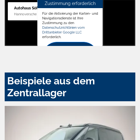
Zustimmung erforderlich
Autohaus Söffker GmbH
Für die Aktivierung der Karten- und
Hannoversche Str. 34, 31688 Nienstädt
Navigationsdienste ist Ihre
Zustimmung zu den
Datenschutzrichtlinien vom
Drittanbieter Google LLC
erforderlich.
Zustimmen
und
aktivieren
Beispiele aus dem
Zentrallager