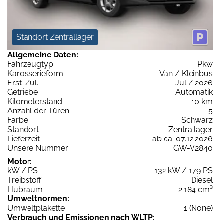
Standort Zentrallager
Allgemeine Daten:
Fahrzeugtyp
Pkw
Karosserieform
Van / Kleinbus
Erst-Zul.
Jul / 2026
Getriebe
Automatik
Kilometerstand
10 km
Anzahl der Türen
5
Farbe
Schwarz
Standort
Zentrallager
Lieferzeit
ab ca. 07.12.2026
Unsere Nummer
GW-V2840
Motor:
kW / PS
132 kW / 179 PS
Treibstoff
Diesel
Hubraum
2.184 cm³
Umweltnormen:
Umweltplakette
1 (None)
Verbrauch und Emissionen nach WLTP: