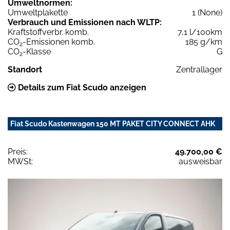
Umweltnormen:
Umweltplakette
1 (None)
Verbrauch und Emissionen nach WLTP:
Kraftstoffverbr. komb.
7,1 l/100km
CO
-Emissionen komb.
185 g/km
2
CO
-Klasse
G
2
Standort
Zentrallager
Details zum Fiat Scudo anzeigen
Fiat Scudo Kastenwagen 150 MT PAKET CITY CONNECT AHK
Preis:
49.700,00 €
MWSt:
ausweisbar