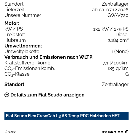
Standort
Zentrallager
Lieferzeit
ab ca. 07.12.2026
Unsere Nummer
GW-V720
Motor:
kW / PS
132 kW / 179 PS
Treibstoff
Diesel
Hubraum
2.184 cm³
Umweltnormen:
Umweltplakette
1 (None)
Verbrauch und Emissionen nach WLTP:
Kraftstoffverbr. komb.
7,1 l/100km
CO
-Emissionen komb.
185 g/km
2
CO
-Klasse
G
2
Standort
Zentrallager
Details zum Fiat Scudo anzeigen
Fiat Scudo Flex CrewCab L3 6S Temp PDC Holzboden HFT
Preis:
33.950,00 €