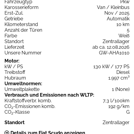
Fahrzeugtyp
Pkw
Karosserieform
Van / Kleinbus
Erst-Zul.
Nov / 2025
Getriebe
Automatik
Kilometerstand
10 km
Anzahl der Türen
5
Farbe
Weiß
Standort
Zentrallager
Lieferzeit
ab ca. 12.08.2026
Unsere Nummer
GW-AHA1010
Motor:
kW / PS
130 kW / 177 PS
Treibstoff
Diesel
Hubraum
1.997 cm³
Umweltnormen:
Umweltplakette
1 (None)
Verbrauch und Emissionen nach WLTP:
Kraftstoffverbr. komb.
7,3 l/100km
CO
-Emissionen komb.
192 g/km
2
CO
-Klasse
G
2
Standort
Zentrallager
Details zum Fiat Scudo anzeigen