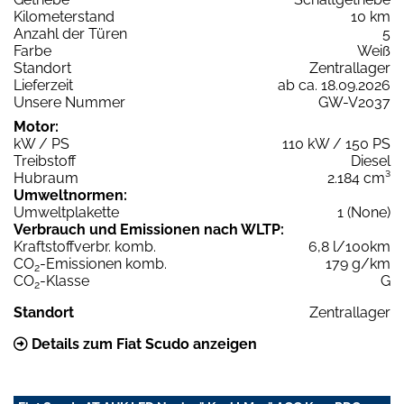
Kilometerstand
10 km
Anzahl der Türen
5
Farbe
Weiß
Standort
Zentrallager
Lieferzeit
ab ca. 18.09.2026
Unsere Nummer
GW-V2037
Motor:
kW / PS
110 kW / 150 PS
Treibstoff
Diesel
Hubraum
2.184 cm³
Umweltnormen:
Umweltplakette
1 (None)
Verbrauch und Emissionen nach WLTP:
Kraftstoffverbr. komb.
6,8 l/100km
CO
-Emissionen komb.
179 g/km
2
CO
-Klasse
G
2
Standort
Zentrallager
Details zum Fiat Scudo anzeigen