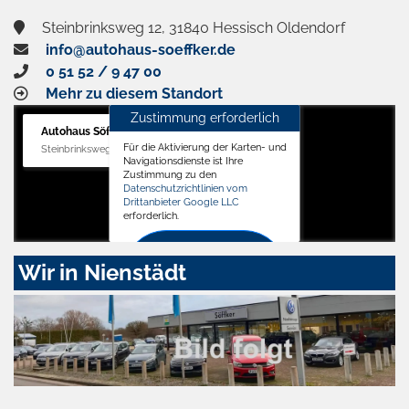
Steinbrinksweg 12, 31840 Hessisch Oldendorf
info@autohaus-soeffker.de
0 51 52 / 9 47 00
Mehr zu diesem Standort
Zustimmung erforderlich
Autohaus Söffker GmbH
Für die Aktivierung der Karten- und
Steinbrinksweg 12, 31840 Hessisch Oldendorf
Navigationsdienste ist Ihre
Zustimmung zu den
Datenschutzrichtlinien vom
Drittanbieter Google LLC
erforderlich.
Zustimmen
Wir in Nienstädt
und
aktivieren