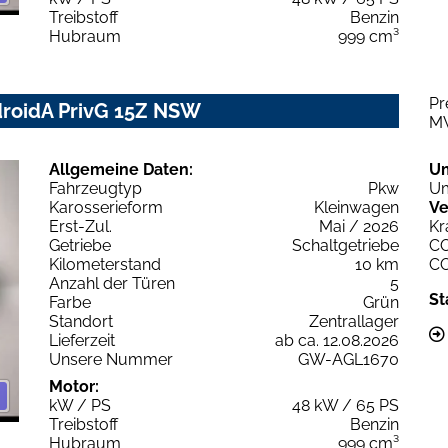
Treibstoff
Benzin
Hubraum
999 cm³
Pr
droidA PrivG 15Z NSW
M
Allgemeine Daten:
U
Fahrzeugtyp
Pkw
Um
Karosserieform
Kleinwagen
Ve
Erst-Zul.
Mai / 2026
Kr
Getriebe
Schaltgetriebe
C
Kilometerstand
10 km
C
Anzahl der Türen
5
St
Farbe
Grün
Standort
Zentrallager
Lieferzeit
ab ca. 12.08.2026
Unsere Nummer
GW-AGL1670
Motor:
kW / PS
48 kW / 65 PS
Treibstoff
Benzin
Hubraum
999 cm³