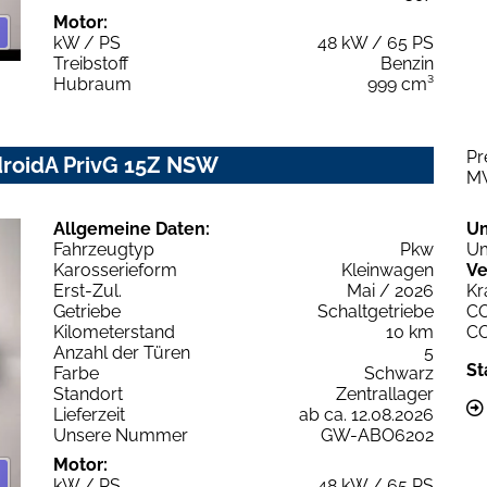
Motor:
kW / PS
48 kW / 65 PS
Treibstoff
Benzin
Hubraum
999 cm³
Pr
droidA PrivG 15Z NSW
M
Allgemeine Daten:
U
Fahrzeugtyp
Pkw
Um
Karosserieform
Kleinwagen
Ve
Erst-Zul.
Mai / 2026
Kr
Getriebe
Schaltgetriebe
C
Kilometerstand
10 km
C
Anzahl der Türen
5
St
Farbe
Schwarz
Standort
Zentrallager
Lieferzeit
ab ca. 12.08.2026
Unsere Nummer
GW-ABO6202
Motor:
kW / PS
48 kW / 65 PS