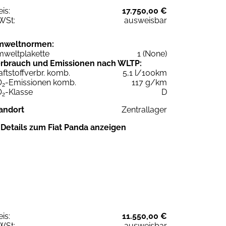
eis:
17.750,00 €
WSt:
ausweisbar
mweltnormen:
weltplakette
1 (None)
rbrauch und Emissionen nach WLTP:
aftstoffverbr. komb.
5,1 l/100km
O
-Emissionen komb.
117 g/km
2
O
-Klasse
D
2
andort
Zentrallager
Details zum Fiat Panda anzeigen
eis:
11.550,00 €
WSt:
ausweisbar