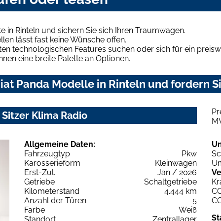
 in Rinteln und sichern Sie sich Ihren Traumwagen.
len lässt fast keine Wünsche offen.
en technologischen Features suchen oder sich für ein preiswe
hnen eine breite Palette an Optionen.
at Panda Modelle in Rinteln und fordern Si
Pr
 Sitzer Klima Radio
M
Allgemeine Daten:
U
Fahrzeugtyp
Pkw
Sc
Karosserieform
Kleinwagen
Um
Erst-Zul.
Jan / 2026
Ve
Getriebe
Schaltgetriebe
Kr
Kilometerstand
4.444 km
C
Anzahl der Türen
5
C
Farbe
Weiß
St
Standort
Zentrallager