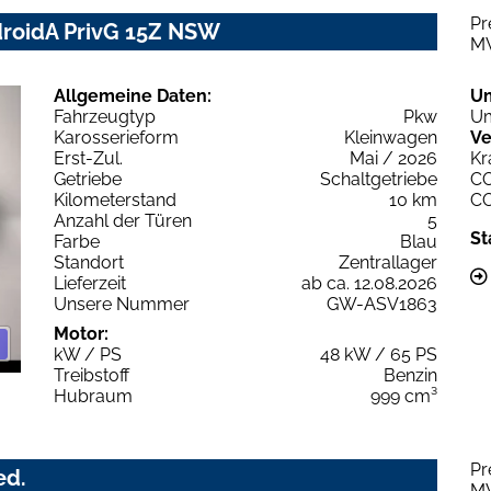
Pr
droidA PrivG 15Z NSW
M
Allgemeine Daten:
U
Fahrzeugtyp
Pkw
Um
Karosserieform
Kleinwagen
Ve
Erst-Zul.
Mai / 2026
Kr
Getriebe
Schaltgetriebe
C
Kilometerstand
10 km
C
Anzahl der Türen
5
St
Farbe
Blau
Standort
Zentrallager
Lieferzeit
ab ca. 12.08.2026
Unsere Nummer
GW-ASV1863
Motor:
kW / PS
48 kW / 65 PS
Treibstoff
Benzin
Hubraum
999 cm³
Pr
ed.
M