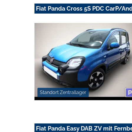
Fiat Panda Cross 5S PDC CarP/An
Standort Zentrallager
Fiat Panda Easy DAB ZV mit Fernb