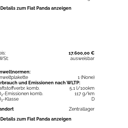
Details zum Fiat Panda anzeigen
eis:
17.600,00 €
WSt:
ausweisbar
mweltnormen:
weltplakette
1 (None)
rbrauch und Emissionen nach WLTP:
aftstoffverbr. komb.
5,1 l/100km
O
-Emissionen komb.
117 g/km
2
O
-Klasse
D
2
andort
Zentrallager
Details zum Fiat Panda anzeigen