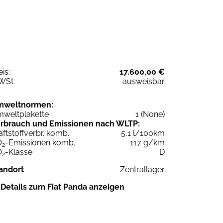
eis:
17.600,00 €
WSt:
ausweisbar
mweltnormen:
weltplakette
1 (None)
rbrauch und Emissionen nach WLTP:
aftstoffverbr. komb.
5,1 l/100km
O
-Emissionen komb.
117 g/km
2
O
-Klasse
D
2
andort
Zentrallager
Details zum Fiat Panda anzeigen