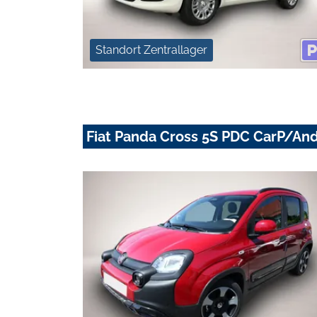
Standort Zentrallager
Fiat Panda Cross 5S PDC CarP/An