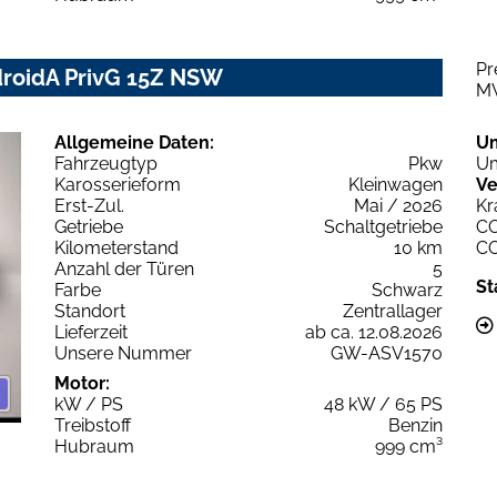
Pr
droidA PrivG 15Z NSW
M
Allgemeine Daten:
U
Fahrzeugtyp
Pkw
Um
Karosserieform
Kleinwagen
Ve
Erst-Zul.
Mai / 2026
Kr
Getriebe
Schaltgetriebe
C
Kilometerstand
10 km
C
Anzahl der Türen
5
St
Farbe
Schwarz
Standort
Zentrallager
Lieferzeit
ab ca. 12.08.2026
Unsere Nummer
GW-ASV1570
Motor:
kW / PS
48 kW / 65 PS
Treibstoff
Benzin
Hubraum
999 cm³