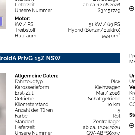
Lieferzeit
ab ca. 12.08.2026
Unsere Nummer
S3M51729
Motor:
kW / PS
51 kW / 69 PS
Treibstoff
Hybrid (Benzin/Elektro)
Hubraum
999 cm³
Pr
droidA PrivG 15Z NSW
M
Allgemeine Daten:
U
Fahrzeugtyp
Pkw
Um
Karosserieform
Kleinwagen
Ve
Erst-Zul.
Mai / 2026
Kr
Getriebe
Schaltgetriebe
C
Kilometerstand
10 km
C
Anzahl der Türen
5
St
Farbe
Rot
Standort
Zentrallager
Lieferzeit
ab ca. 12.08.2026
Unsere Nummer
GW-ABFS6397