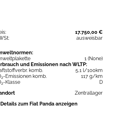
eis:
17.750,00 €
WSt:
ausweisbar
mweltnormen:
weltplakette
1 (None)
rbrauch und Emissionen nach WLTP:
aftstoffverbr. komb.
5,1 l/100km
O
-Emissionen komb.
117 g/km
2
O
-Klasse
D
2
andort
Zentrallager
Details zum Fiat Panda anzeigen