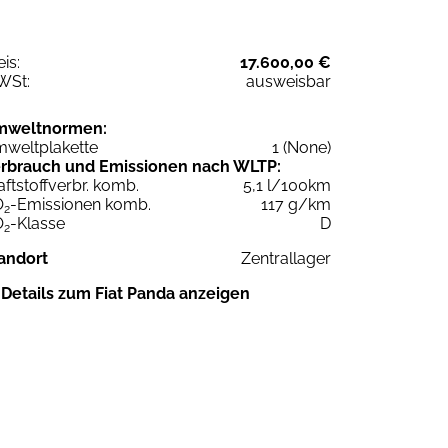
eis:
17.600,00 €
WSt:
ausweisbar
mweltnormen:
weltplakette
1 (None)
rbrauch und Emissionen nach WLTP:
aftstoffverbr. komb.
5,1 l/100km
O
-Emissionen komb.
117 g/km
2
O
-Klasse
D
2
andort
Zentrallager
Details zum Fiat Panda anzeigen