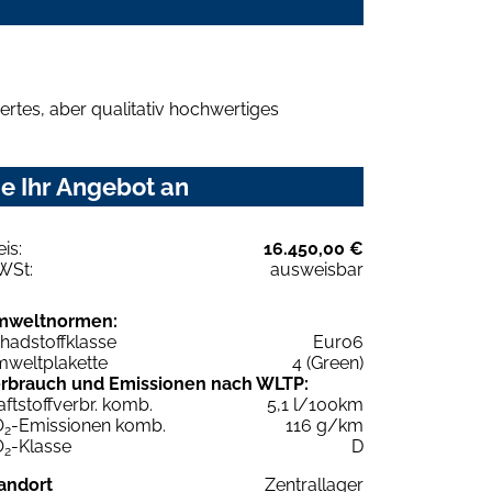
rtes, aber qualitativ hochwertiges
e Ihr Angebot an
eis:
16.450,00 €
WSt:
ausweisbar
mweltnormen:
hadstoffklasse
Euro6
weltplakette
4 (Green)
rbrauch und Emissionen nach WLTP:
aftstoffverbr. komb.
5,1 l/100km
O
-Emissionen komb.
116 g/km
2
O
-Klasse
D
2
andort
Zentrallager