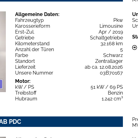
Allgemeine Daten:
U
Fahrzeugtyp
Pkw
Sc
Karosserieform
Limousine
Um
Erst-Zul.
Apr / 2019
St
Getriebe
Schaltgetriebe
Kilometerstand
32.168 km
Anzahl der Türen
5
Farbe
Schwarz
Standort
Zentrallager
Lieferzeit
ab ca. 12.08.2026
Unsere Nummer
03B70167
Motor:
kW / PS
51 kW / 69 PS
Treibstoff
Benzin
Hubraum
1.242 cm³
Pr
DAB PDC
M