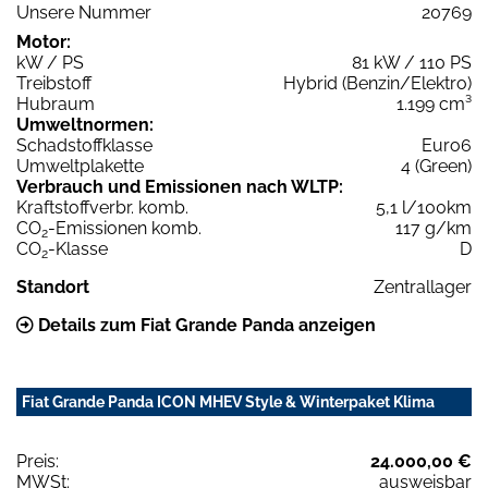
Unsere Nummer
20769
Motor:
kW / PS
81 kW / 110 PS
Treibstoff
Hybrid (Benzin/Elektro)
Hubraum
1.199 cm³
Umweltnormen:
Schadstoffklasse
Euro6
Umweltplakette
4 (Green)
Verbrauch und Emissionen nach WLTP:
Kraftstoffverbr. komb.
5,1 l/100km
CO
-Emissionen komb.
117 g/km
2
CO
-Klasse
D
2
Standort
Zentrallager
Details zum Fiat Grande Panda anzeigen
Fiat Grande Panda ICON MHEV Style & Winterpaket Klima
Preis:
24.000,00 €
MWSt:
ausweisbar