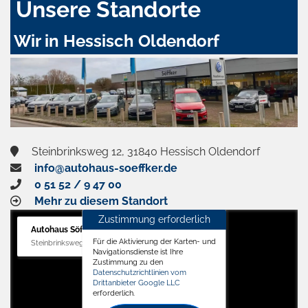
Unsere Standorte
Wir in Hessisch Oldendorf
Steinbrinksweg 12, 31840 Hessisch Oldendorf
info@autohaus-soeffker.de
0 51 52 / 9 47 00
Mehr zu diesem Standort
Zustimmung erforderlich
Autohaus Söffker GmbH
Für die Aktivierung der Karten- und
Steinbrinksweg 12, 31840 Hessisch Oldendorf
Navigationsdienste ist Ihre
Zustimmung zu den
Datenschutzrichtlinien vom
Drittanbieter Google LLC
erforderlich.