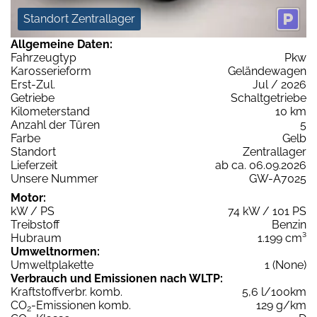
Standort Zentrallager
Allgemeine Daten:
Fahrzeugtyp
Pkw
Karosserieform
Geländewagen
Erst-Zul.
Jul / 2026
Getriebe
Schaltgetriebe
Kilometerstand
10 km
Anzahl der Türen
5
Farbe
Gelb
Standort
Zentrallager
Lieferzeit
ab ca. 06.09.2026
Unsere Nummer
GW-A7025
Motor:
kW / PS
74 kW / 101 PS
Treibstoff
Benzin
Hubraum
1.199 cm³
Umweltnormen:
Umweltplakette
1 (None)
Verbrauch und Emissionen nach WLTP:
Kraftstoffverbr. komb.
5,6 l/100km
CO
-Emissionen komb.
129 g/km
2