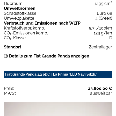
Hubraum
1.199 cm³
Umweltnormen:
Schadstoffklasse
Euro 6e
Umweltplakette
4 (Green)
Verbrauch und Emissionen nach WLTP:
Kraftstoffverbr. komb.
5,7 l/100km
CO
-Emissionen komb.
129 g/km
2
CO
-Klasse
D
2
Standort
Zentrallager
Details zum Fiat Grande Panda anzeigen
Fiat Grande Panda 1.2 eDCT La Prima *LED Navi Sitzh.*
Preis:
23.600,00 €
MWSt:
ausweisbar