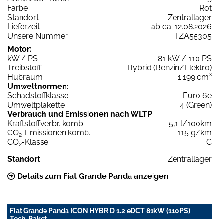
Farbe
Rot
Standort
Zentrallager
Lieferzeit
ab ca. 12.08.2026
Unsere Nummer
TZA55305
Motor:
kW / PS
81 kW / 110 PS
Treibstoff
Hybrid (Benzin/Elektro)
Hubraum
1.199 cm³
Umweltnormen:
Schadstoffklasse
Euro 6e
Umweltplakette
4 (Green)
Verbrauch und Emissionen nach WLTP:
Kraftstoffverbr. komb.
5,1 l/100km
CO
-Emissionen komb.
115 g/km
2
CO
-Klasse
C
2
Standort
Zentrallager
Details zum Fiat Grande Panda anzeigen
Fiat Grande Panda ICON HYBRID 1.2 eDCT 81kW (110PS)
Tech-Paket,...