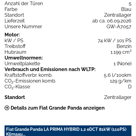
Anzahl der Türen
5
Farbe
Blau
Standort
Zentrallager
Lieferzeit
ab ca. 06.09.2026
Unsere Nummer
GW-A7057
Motor:
kW / PS
74 kW / 101 PS
Treibstoff
Benzin
Hubraum
1.199 cm³
Umweltnormen:
Umweltplakette
1 (None)
Verbrauch und Emissionen nach WLTP:
Kraftstoffverbr. komb.
5,6 l/100km
CO
-Emissionen komb.
129 g/km
2
CO
-Klasse
D
2
Standort
Zentrallager
Details zum Fiat Grande Panda anzeigen
Fiat Grande Panda LA PRIMA HYBRID 1.2 eDCT 81kW (110PS)
Klimaau...