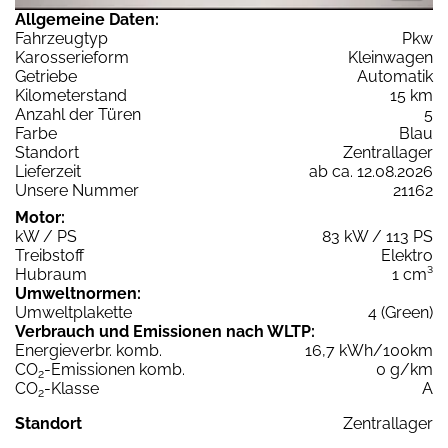
Allgemeine Daten:
Fahrzeugtyp
Pkw
Karosserieform
Kleinwagen
Getriebe
Automatik
Kilometerstand
15 km
Anzahl der Türen
5
Farbe
Blau
Standort
Zentrallager
Lieferzeit
ab ca. 12.08.2026
Unsere Nummer
21162
Motor:
kW / PS
83 kW / 113 PS
Treibstoff
Elektro
Hubraum
1 cm³
Umweltnormen:
Umweltplakette
4 (Green)
Verbrauch und Emissionen nach WLTP:
Energieverbr. komb.
16,7 kWh/100km
CO
-Emissionen komb.
0 g/km
2
CO
-Klasse
A
2
Standort
Zentrallager