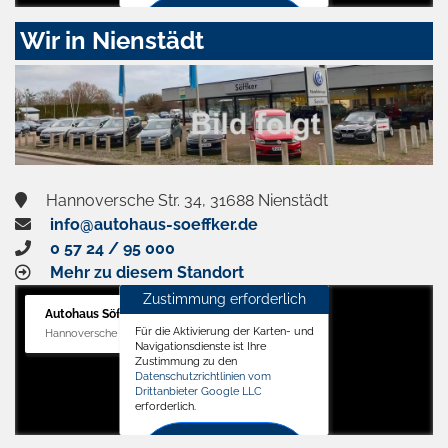
Zustimmen
Wir in Nienstädt
und
aktivieren
Hannoversche Str. 34, 31688 Nienstädt
info@autohaus-soeffker.de
0 57 24 / 95 000
Mehr zu diesem Standort
Zustimmung erforderlich
Autohaus Söffker GmbH
Für die Aktivierung der Karten- und
Hannoversche Str. 34, 31688 Nienstädt
Navigationsdienste ist Ihre
Zustimmung zu den
Datenschutzrichtlinien vom
Drittanbieter Google LLC
erforderlich.
Zustimmen