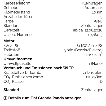
Karosserieform
Kleinwagen
Getriebe
Automatik
Kilometerstand
10 km
Anzahl der Türen
5
Farbe
Weiß
Standort
Zentrallager
Lieferzeit
ab ca. 12.08.2026
Unsere Nummer
1076423
Motor:
kW / PS
81 kW / 110 PS
Treibstoff
Hybrid (Benzin/Elektro)
Hubraum
1.199 cm³
Umweltnormen:
Umweltplakette
1 (None)
Verbrauch und Emissionen nach WLTP:
Kraftstoffverbr. komb.
5,1 l/100km
CO
-Emissionen komb.
116 g/km
2
CO
-Klasse
D
2
Standort
Zentrallager
Details zum Fiat Grande Panda anzeigen