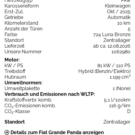
Fahrzeugtyp
Pkw
Karosserieform
Kleinwagen
Erst-Zul.
Okt / 2025
Getriebe
Automatik
Kilometerstand
10 km
Anzahl der Türen
5
Farbe
724 Luna Bronze
Standort
Zentrallager
Lieferzeit
ab ca. 12.08.2026
Unsere Nummer
1062980
Motor:
kW / PS
81 kW / 110 PS
Treibstoff
Hybrid (Benzin/Elektro)
Hubraum
1.199 cm³
Umweltnormen:
Umweltplakette
1 (None)
Verbrauch und Emissionen nach WLTP:
Kraftstoffverbr. komb.
5,1 l/100km
CO
-Emissionen komb.
116 g/km
2
CO
-Klasse
D
2
Standort
Zentrallager
Details zum Fiat Grande Panda anzeigen