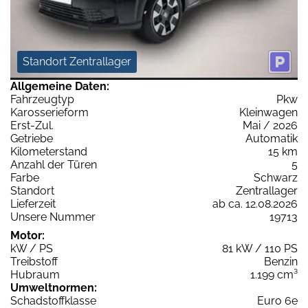
Standort Zentrallager
Allgemeine Daten:
Fahrzeugtyp
Pkw
Karosserieform
Kleinwagen
Erst-Zul.
Mai / 2026
Getriebe
Automatik
Kilometerstand
15 km
Anzahl der Türen
5
Farbe
Schwarz
Standort
Zentrallager
Lieferzeit
ab ca. 12.08.2026
Unsere Nummer
19713
Motor:
kW / PS
81 kW / 110 PS
Treibstoff
Benzin
Hubraum
1.199 cm³
Umweltnormen:
Schadstoffklasse
Euro 6e