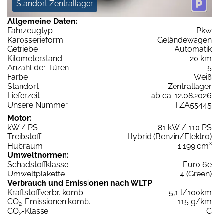
Standort Zentrallager
Allgemeine Daten:
Fahrzeugtyp
Pkw
Karosserieform
Geländewagen
Getriebe
Automatik
Kilometerstand
20 km
Anzahl der Türen
5
Farbe
Weiß
Standort
Zentrallager
Lieferzeit
ab ca. 12.08.2026
Unsere Nummer
TZA55445
Motor:
kW / PS
81 kW / 110 PS
Treibstoff
Hybrid (Benzin/Elektro)
Hubraum
1.199 cm³
Umweltnormen:
Schadstoffklasse
Euro 6e
Umweltplakette
4 (Green)
Verbrauch und Emissionen nach WLTP:
Kraftstoffverbr. komb.
5,1 l/100km
CO
-Emissionen komb.
115 g/km
2
CO
-Klasse
C
2