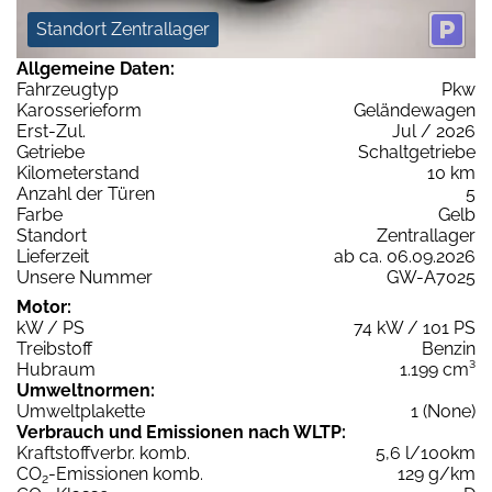
Standort Zentrallager
Allgemeine Daten:
Fahrzeugtyp
Pkw
Karosserieform
Geländewagen
Erst-Zul.
Jul / 2026
Getriebe
Schaltgetriebe
Kilometerstand
10 km
Anzahl der Türen
5
Farbe
Gelb
Standort
Zentrallager
Lieferzeit
ab ca. 06.09.2026
Unsere Nummer
GW-A7025
Motor:
kW / PS
74 kW / 101 PS
Treibstoff
Benzin
Hubraum
1.199 cm³
Umweltnormen:
Umweltplakette
1 (None)
Verbrauch und Emissionen nach WLTP:
Kraftstoffverbr. komb.
5,6 l/100km
CO
-Emissionen komb.
129 g/km
2