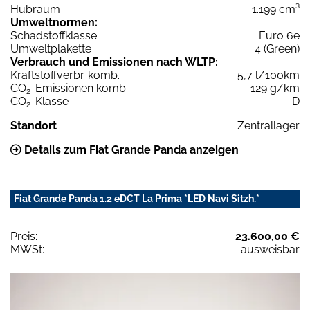
Hubraum
1.199 cm³
Umweltnormen:
Schadstoffklasse
Euro 6e
Umweltplakette
4 (Green)
Verbrauch und Emissionen nach WLTP:
Kraftstoffverbr. komb.
5,7 l/100km
CO
-Emissionen komb.
129 g/km
2
CO
-Klasse
D
2
Standort
Zentrallager
Details zum Fiat Grande Panda anzeigen
Fiat Grande Panda 1.2 eDCT La Prima *LED Navi Sitzh.*
Preis:
23.600,00 €
MWSt:
ausweisbar