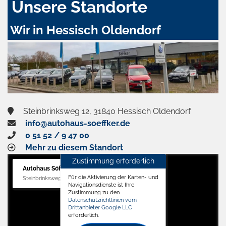
Unsere Standorte
Wir in Hessisch Oldendorf
Steinbrinksweg 12, 31840 Hessisch Oldendorf
info@autohaus-soeffker.de
0 51 52 / 9 47 00
Mehr zu diesem Standort
Zustimmung erforderlich
Autohaus Söffker GmbH
Für die Aktivierung der Karten- und
Steinbrinksweg 12, 31840 Hessisch Oldendorf
Navigationsdienste ist Ihre
Zustimmung zu den
Datenschutzrichtlinien vom
Drittanbieter Google LLC
erforderlich.