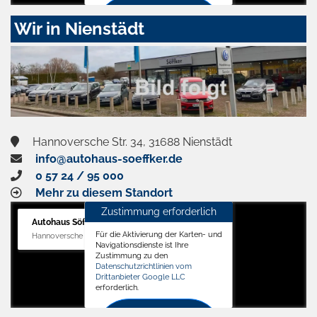
Zustimmen
Wir in Nienstädt
und
aktivieren
Hannoversche Str. 34, 31688 Nienstädt
info@autohaus-soeffker.de
0 57 24 / 95 000
Mehr zu diesem Standort
Zustimmung erforderlich
Autohaus Söffker GmbH
Für die Aktivierung der Karten- und
Hannoversche Str. 34, 31688 Nienstädt
Navigationsdienste ist Ihre
Zustimmung zu den
Datenschutzrichtlinien vom
Drittanbieter Google LLC
erforderlich.
Zustimmen