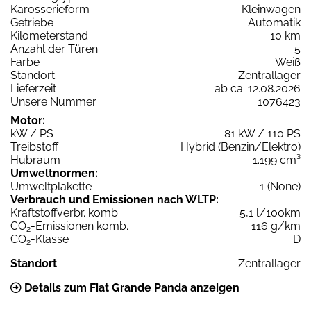
Karosserieform
Kleinwagen
Getriebe
Automatik
Kilometerstand
10 km
Anzahl der Türen
5
Farbe
Weiß
Standort
Zentrallager
Lieferzeit
ab ca. 12.08.2026
Unsere Nummer
1076423
Motor:
kW / PS
81 kW / 110 PS
Treibstoff
Hybrid (Benzin/Elektro)
Hubraum
1.199 cm³
Umweltnormen:
Umweltplakette
1 (None)
Verbrauch und Emissionen nach WLTP:
Kraftstoffverbr. komb.
5,1 l/100km
CO
-Emissionen komb.
116 g/km
2
CO
-Klasse
D
2
Standort
Zentrallager
Details zum Fiat Grande Panda anzeigen