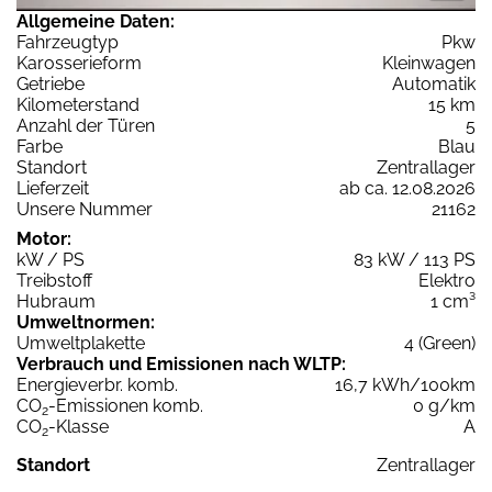
Allgemeine Daten:
Fahrzeugtyp
Pkw
Karosserieform
Kleinwagen
Getriebe
Automatik
Kilometerstand
15 km
Anzahl der Türen
5
Farbe
Blau
Standort
Zentrallager
Lieferzeit
ab ca. 12.08.2026
Unsere Nummer
21162
Motor:
kW / PS
83 kW / 113 PS
Treibstoff
Elektro
Hubraum
1 cm³
Umweltnormen:
Umweltplakette
4 (Green)
Verbrauch und Emissionen nach WLTP:
Energieverbr. komb.
16,7 kWh/100km
CO
-Emissionen komb.
0 g/km
2
CO
-Klasse
A
2
Standort
Zentrallager