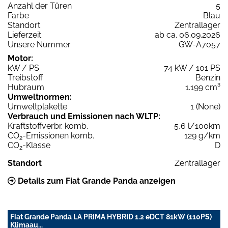
Anzahl der Türen
5
Farbe
Blau
Standort
Zentrallager
Lieferzeit
ab ca. 06.09.2026
Unsere Nummer
GW-A7057
Motor:
kW / PS
74 kW / 101 PS
Treibstoff
Benzin
Hubraum
1.199 cm³
Umweltnormen:
Umweltplakette
1 (None)
Verbrauch und Emissionen nach WLTP:
Kraftstoffverbr. komb.
5,6 l/100km
CO
-Emissionen komb.
129 g/km
2
CO
-Klasse
D
2
Standort
Zentrallager
Details zum Fiat Grande Panda anzeigen
Fiat Grande Panda LA PRIMA HYBRID 1.2 eDCT 81kW (110PS)
Klimaau...