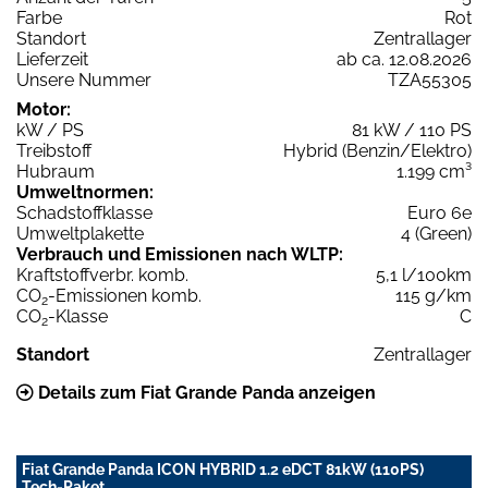
Farbe
Rot
Standort
Zentrallager
Lieferzeit
ab ca. 12.08.2026
Unsere Nummer
TZA55305
Motor:
kW / PS
81 kW / 110 PS
Treibstoff
Hybrid (Benzin/Elektro)
Hubraum
1.199 cm³
Umweltnormen:
Schadstoffklasse
Euro 6e
Umweltplakette
4 (Green)
Verbrauch und Emissionen nach WLTP:
Kraftstoffverbr. komb.
5,1 l/100km
CO
-Emissionen komb.
115 g/km
2
CO
-Klasse
C
2
Standort
Zentrallager
Details zum Fiat Grande Panda anzeigen
Fiat Grande Panda ICON HYBRID 1.2 eDCT 81kW (110PS)
Tech-Paket,...