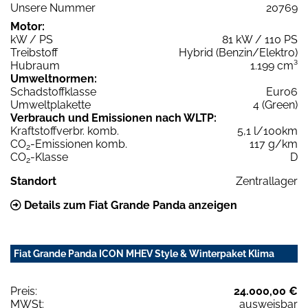
Unsere Nummer
20769
Motor:
kW / PS
81 kW / 110 PS
Treibstoff
Hybrid (Benzin/Elektro)
Hubraum
1.199 cm³
Umweltnormen:
Schadstoffklasse
Euro6
Umweltplakette
4 (Green)
Verbrauch und Emissionen nach WLTP:
Kraftstoffverbr. komb.
5,1 l/100km
CO
-Emissionen komb.
117 g/km
2
CO
-Klasse
D
2
Standort
Zentrallager
Details zum Fiat Grande Panda anzeigen
Fiat Grande Panda ICON MHEV Style & Winterpaket Klima
Preis:
24.000,00 €
MWSt:
ausweisbar