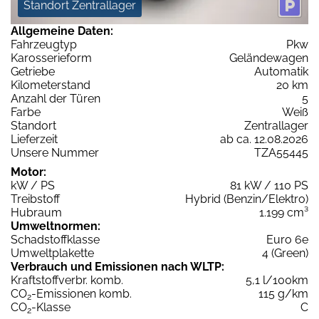
Standort Zentrallager
Allgemeine Daten:
Fahrzeugtyp
Pkw
Karosserieform
Geländewagen
Getriebe
Automatik
Kilometerstand
20 km
Anzahl der Türen
5
Farbe
Weiß
Standort
Zentrallager
Lieferzeit
ab ca. 12.08.2026
Unsere Nummer
TZA55445
Motor:
kW / PS
81 kW / 110 PS
Treibstoff
Hybrid (Benzin/Elektro)
Hubraum
1.199 cm³
Umweltnormen:
Schadstoffklasse
Euro 6e
Umweltplakette
4 (Green)
Verbrauch und Emissionen nach WLTP:
Kraftstoffverbr. komb.
5,1 l/100km
CO
-Emissionen komb.
115 g/km
2
CO
-Klasse
C
2