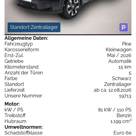
Standort Zentrallager
Allgemeine Daten:
Fahrzeugtyp
Pkw
Karosserieform
Kleinwagen
Erst-Zul.
Mai / 2026
Getriebe
Automatik
Kilometerstand
15 km
Anzahl der Türen
5
Farbe
Schwarz
Standort
Zentrallager
Lieferzeit
ab ca. 12.08.2026
Unsere Nummer
19713
Motor:
kW / PS
81 kW / 110 PS
Treibstoff
Benzin
Hubraum
1.199 cm³
Umweltnormen:
Schadstoffklasse
Euro 6e