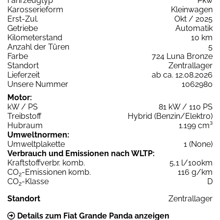
Fahrzeugtyp
Pkw
Karosserieform
Kleinwagen
Erst-Zul.
Okt / 2025
Getriebe
Automatik
Kilometerstand
10 km
Anzahl der Türen
5
Farbe
724 Luna Bronze
Standort
Zentrallager
Lieferzeit
ab ca. 12.08.2026
Unsere Nummer
1062980
Motor:
kW / PS
81 kW / 110 PS
Treibstoff
Hybrid (Benzin/Elektro)
Hubraum
1.199 cm³
Umweltnormen:
Umweltplakette
1 (None)
Verbrauch und Emissionen nach WLTP:
Kraftstoffverbr. komb.
5,1 l/100km
CO
-Emissionen komb.
116 g/km
2
CO
-Klasse
D
2
Standort
Zentrallager
Details zum Fiat Grande Panda anzeigen