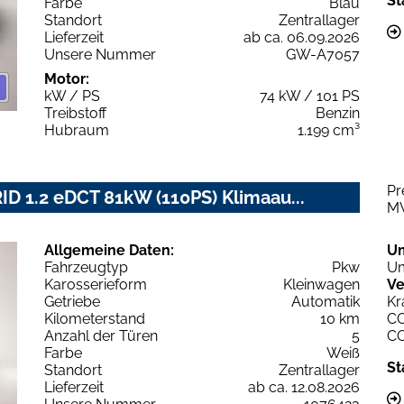
St
Farbe
Blau
Standort
Zentrallager
Lieferzeit
ab ca. 06.09.2026
Unsere Nummer
GW-A7057
Motor:
kW / PS
74 kW / 101 PS
Treibstoff
Benzin
Hubraum
1.199 cm³
Pr
D 1.2 eDCT 81kW (110PS) Klimaau...
M
Allgemeine Daten:
U
Fahrzeugtyp
Pkw
Um
Karosserieform
Kleinwagen
Ve
Getriebe
Automatik
Kr
Kilometerstand
10 km
C
Anzahl der Türen
5
C
Farbe
Weiß
St
Standort
Zentrallager
Lieferzeit
ab ca. 12.08.2026