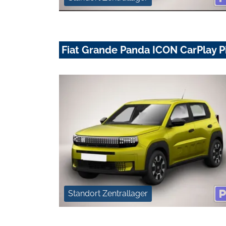
Fiat Grande Panda ICON CarPlay 
Standort Zentrallager