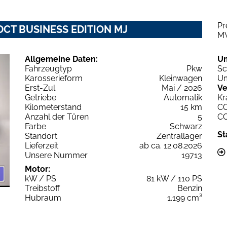
Pr
EDCT BUSINESS EDITION MJ
M
Allgemeine Daten:
U
Fahrzeugtyp
Pkw
Sc
Karosserieform
Kleinwagen
Um
Erst-Zul.
Mai / 2026
Ve
Getriebe
Automatik
Kr
Kilometerstand
15 km
C
Anzahl der Türen
5
C
Farbe
Schwarz
St
Standort
Zentrallager
Lieferzeit
ab ca. 12.08.2026
Unsere Nummer
19713
Motor:
kW / PS
81 kW / 110 PS
Treibstoff
Benzin
Hubraum
1.199 cm³