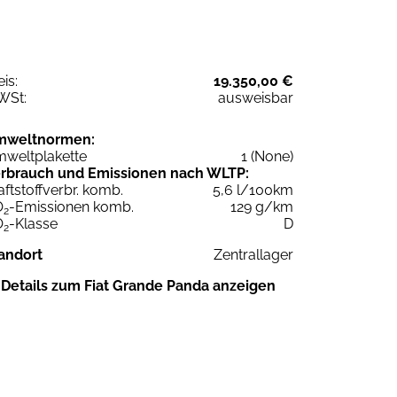
eis:
19.350,00 €
WSt:
ausweisbar
mweltnormen:
weltplakette
1 (None)
rbrauch und Emissionen nach WLTP:
aftstoffverbr. komb.
5,6 l/100km
O
-Emissionen komb.
129 g/km
2
O
-Klasse
D
2
andort
Zentrallager
Details zum Fiat Grande Panda anzeigen