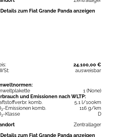
andort
Zentrallager
Details zum Fiat Grande Panda anzeigen
eis:
24.100,00 €
WSt:
ausweisbar
mweltnormen:
weltplakette
1 (None)
rbrauch und Emissionen nach WLTP:
aftstoffverbr. komb.
5,1 l/100km
O
-Emissionen komb.
116 g/km
2
O
-Klasse
D
2
andort
Zentrallager
Details zum Fiat Grande Panda anzeigen