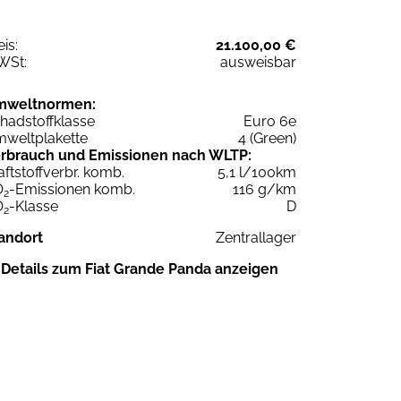
eis:
21.100,00 €
WSt:
ausweisbar
mweltnormen:
hadstoffklasse
Euro 6e
weltplakette
4 (Green)
rbrauch und Emissionen nach WLTP:
aftstoffverbr. komb.
5,1 l/100km
O
-Emissionen komb.
116 g/km
2
O
-Klasse
D
2
andort
Zentrallager
Details zum Fiat Grande Panda anzeigen