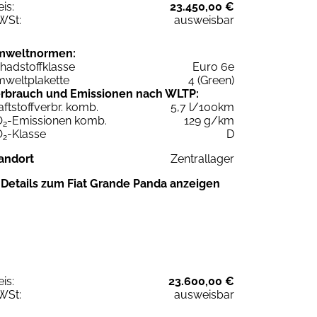
eis:
23.450,00 €
WSt:
ausweisbar
mweltnormen:
hadstoffklasse
Euro 6e
weltplakette
4 (Green)
rbrauch und Emissionen nach WLTP:
aftstoffverbr. komb.
5,7 l/100km
O
-Emissionen komb.
129 g/km
2
O
-Klasse
D
2
andort
Zentrallager
Details zum Fiat Grande Panda anzeigen
eis:
23.600,00 €
WSt:
ausweisbar