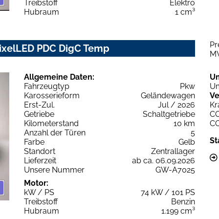
Treibstoff
Elektro
Hubraum
1 cm³
Pr
PixelLED PDC DigC Temp
M
Allgemeine Daten:
U
Fahrzeugtyp
Pkw
Um
Karosserieform
Geländewagen
Ve
Erst-Zul.
Jul / 2026
Kr
Getriebe
Schaltgetriebe
C
Kilometerstand
10 km
C
Anzahl der Türen
5
St
Farbe
Gelb
Standort
Zentrallager
Lieferzeit
ab ca. 06.09.2026
Unsere Nummer
GW-A7025
Motor:
kW / PS
74 kW / 101 PS
Treibstoff
Benzin
Hubraum
1.199 cm³