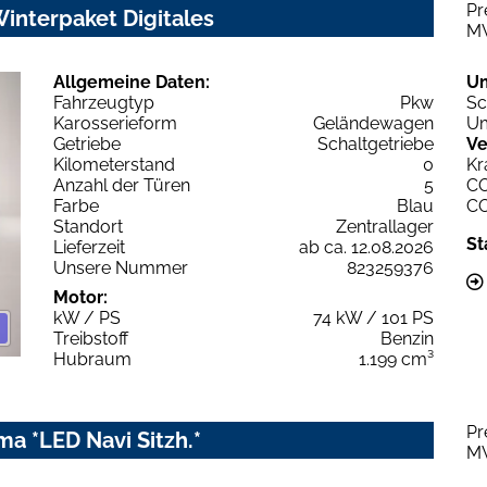
Pr
interpaket Digitales
M
Allgemeine Daten:
U
Fahrzeugtyp
Pkw
Sc
Karosserieform
Geländewagen
Um
Getriebe
Schaltgetriebe
Ve
Kilometerstand
0
Kr
Anzahl der Türen
5
C
Farbe
Blau
C
Standort
Zentrallager
St
Lieferzeit
ab ca. 12.08.2026
Unsere Nummer
823259376
Motor:
kW / PS
74 kW / 101 PS
Treibstoff
Benzin
Hubraum
1.199 cm³
Pr
ma *LED Navi Sitzh.*
M