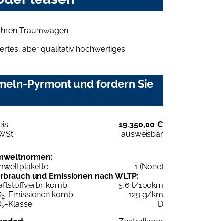
h Ihren Traumwagen.
rtes, aber qualitativ hochwertiges
meln-Pyrmont und fordern Sie
eis:
19.350,00 €
WSt:
ausweisbar
mweltnormen:
weltplakette
1 (None)
rbrauch und Emissionen nach WLTP:
aftstoffverbr. komb.
5,6 l/100km
O
-Emissionen komb.
129 g/km
2
O
-Klasse
D
2