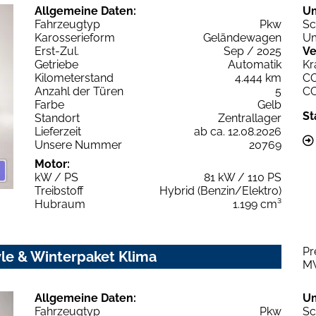
Allgemeine Daten:
U
Fahrzeugtyp
Pkw
Sc
Karosserieform
Geländewagen
Um
Erst-Zul.
Sep / 2025
Ve
Getriebe
Automatik
Kr
Kilometerstand
4.444 km
C
Anzahl der Türen
5
C
Farbe
Gelb
St
Standort
Zentrallager
Lieferzeit
ab ca. 12.08.2026
Unsere Nummer
20769
Motor:
kW / PS
81 kW / 110 PS
Treibstoff
Hybrid (Benzin/Elektro)
Hubraum
1.199 cm³
Pr
le & Winterpaket Klima
M
Allgemeine Daten:
U
Fahrzeugtyp
Pkw
Sc