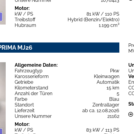
Unsere Nummer
1076423
Motor:
kW / PS
81 kW / 110 PS
Treibstoff
Hybrid (Benzin/Elektro)
Hubraum
1.199 cm³
Pr
PRIMA MJ26
M
Allgemeine Daten:
U
Fahrzeugtyp
Pkw
Um
Karosserieform
Kleinwagen
Ve
Getriebe
Automatik
En
Kilometerstand
15 km
C
Anzahl der Türen
5
C
Farbe
Blau
St
Standort
Zentrallager
Lieferzeit
ab ca. 12.08.2026
Unsere Nummer
21162
Motor:
kW / PS
83 kW / 113 PS