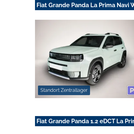
Fiat Grande Panda La Prima Navi W
Standort Zentrallager
Fiat Grande Panda 1.2 eDCT La Pri