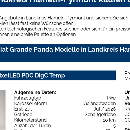
 Angebote in Landkreis Hameln-Pyrmont und sichern Sie sic
len lässt fast keine Wünsche offen.
en technologischen Features suchen oder sich für ein preiswe
hnen eine breite Palette an Optionen.
iat Grande Panda Modelle in Landkreis Ha
Pr
PixelLED PDC DigC Temp
M
Allgemeine Daten:
U
Fahrzeugtyp
Pkw
Um
Karosserieform
Geländewagen
Ve
Erst-Zul.
Jul / 2026
Kr
Getriebe
Schaltgetriebe
C
Kilometerstand
10 km
C
Anzahl der Türen
5