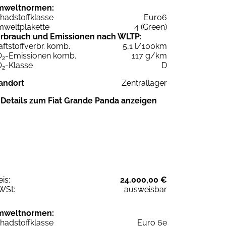
mweltnormen:
hadstoffklasse
Euro6
weltplakette
4 (Green)
rbrauch und Emissionen nach WLTP:
aftstoffverbr. komb.
5,1 l/100km
O
-Emissionen komb.
117 g/km
2
O
-Klasse
D
2
andort
Zentrallager
Details zum Fiat Grande Panda anzeigen
eis:
24.000,00 €
WSt:
ausweisbar
mweltnormen:
hadstoffklasse
Euro 6e