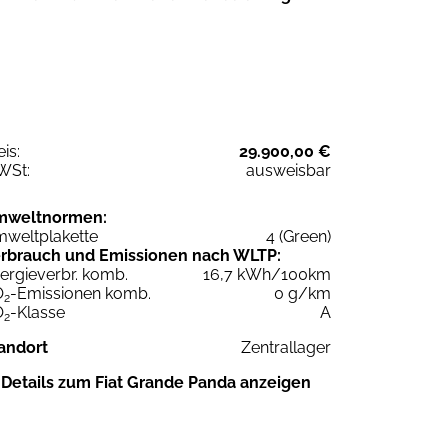
eis:
29.900,00 €
WSt:
ausweisbar
mweltnormen:
weltplakette
4 (Green)
rbrauch und Emissionen nach WLTP:
ergieverbr. komb.
16,7 kWh/100km
O
-Emissionen komb.
0 g/km
2
O
-Klasse
A
2
andort
Zentrallager
Details zum Fiat Grande Panda anzeigen