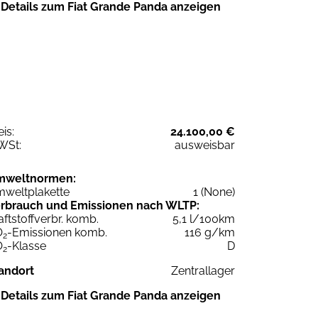
Details zum Fiat Grande Panda anzeigen
eis:
24.100,00 €
WSt:
ausweisbar
mweltnormen:
weltplakette
1 (None)
rbrauch und Emissionen nach WLTP:
aftstoffverbr. komb.
5,1 l/100km
O
-Emissionen komb.
116 g/km
2
O
-Klasse
D
2
andort
Zentrallager
Details zum Fiat Grande Panda anzeigen