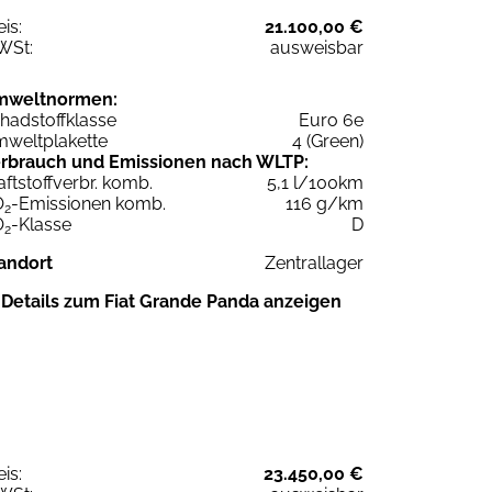
eis:
21.100,00 €
WSt:
ausweisbar
mweltnormen:
hadstoffklasse
Euro 6e
weltplakette
4 (Green)
rbrauch und Emissionen nach WLTP:
aftstoffverbr. komb.
5,1 l/100km
O
-Emissionen komb.
116 g/km
2
O
-Klasse
D
2
andort
Zentrallager
Details zum Fiat Grande Panda anzeigen
eis:
23.450,00 €