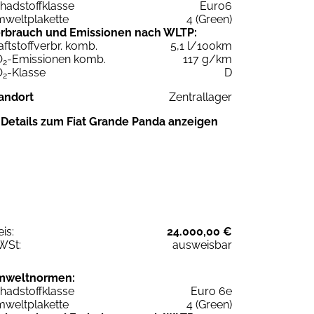
hadstoffklasse
Euro6
weltplakette
4 (Green)
rbrauch und Emissionen nach WLTP:
aftstoffverbr. komb.
5,1 l/100km
O
-Emissionen komb.
117 g/km
2
O
-Klasse
D
2
andort
Zentrallager
Details zum Fiat Grande Panda anzeigen
eis:
24.000,00 €
WSt:
ausweisbar
mweltnormen:
hadstoffklasse
Euro 6e
weltplakette
4 (Green)