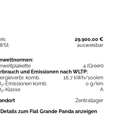
eis:
29.900,00 €
WSt:
ausweisbar
mweltnormen:
weltplakette
4 (Green)
rbrauch und Emissionen nach WLTP:
ergieverbr. komb.
16,7 kWh/100km
O
-Emissionen komb.
0 g/km
2
O
-Klasse
A
2
andort
Zentrallager
Details zum Fiat Grande Panda anzeigen