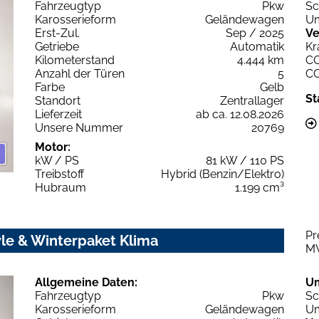
Fahrzeugtyp
Pkw
Sc
Karosserieform
Geländewagen
Um
Erst-Zul.
Sep / 2025
Ve
Getriebe
Automatik
Kr
Kilometerstand
4.444 km
C
Anzahl der Türen
5
C
Farbe
Gelb
St
Standort
Zentrallager
Lieferzeit
ab ca. 12.08.2026
Unsere Nummer
20769
Motor:
kW / PS
81 kW / 110 PS
Treibstoff
Hybrid (Benzin/Elektro)
Hubraum
1.199 cm³
Pr
le & Winterpaket Klima
M
Allgemeine Daten:
U
Fahrzeugtyp
Pkw
Sc
Karosserieform
Geländewagen
Um