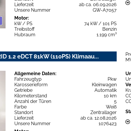
Lieferzeit
ab ca. 06.09.2026
Unsere Nummer
GW-A7057
Motor:
kW / PS
74 kW / 101 PS
Treibstoff
Benzin
Hubraum
1.199 cm³
Pr
D 1.2 eDCT 81kW (110PS) Klimaau...
M
Allgemeine Daten:
U
Fahrzeugtyp
Pkw
Um
Karosserieform
Kleinwagen
Ve
Getriebe
Automatik
Kr
Kilometerstand
10 km
C
Anzahl der Türen
5
C
Farbe
Weiß
St
Standort
Zentrallager
Lieferzeit
ab ca. 12.08.2026
Unsere Nummer
1076423