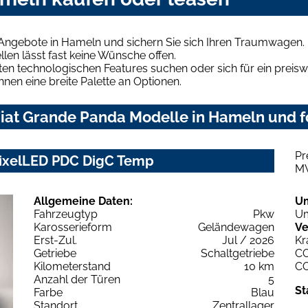
 Angebote in Hameln und sichern Sie sich Ihren Traumwagen.
len lässt fast keine Wünsche offen.
en technologischen Features suchen oder sich für ein preiswe
hnen eine breite Palette an Optionen.
iat Grande Panda Modelle in Hameln und fo
Pr
PixelLED PDC DigC Temp
M
Allgemeine Daten:
U
Fahrzeugtyp
Pkw
Um
Karosserieform
Geländewagen
Ve
Erst-Zul.
Jul / 2026
Kr
Getriebe
Schaltgetriebe
C
Kilometerstand
10 km
C
Anzahl der Türen
5
St
Farbe
Blau
Standort
Zentrallager