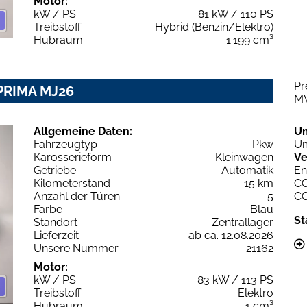
Motor:
kW / PS
81 kW / 110 PS
Treibstoff
Hybrid (Benzin/Elektro)
Hubraum
1.199 cm³
Pr
PRIMA MJ26
M
Allgemeine Daten:
U
Fahrzeugtyp
Pkw
Um
Karosserieform
Kleinwagen
Ve
Getriebe
Automatik
En
Kilometerstand
15 km
C
Anzahl der Türen
5
C
Farbe
Blau
St
Standort
Zentrallager
Lieferzeit
ab ca. 12.08.2026
Unsere Nummer
21162
Motor:
kW / PS
83 kW / 113 PS
Treibstoff
Elektro
Hubraum
1 cm³