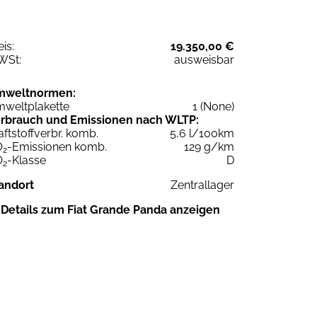
eis:
19.350,00 €
WSt:
ausweisbar
mweltnormen:
weltplakette
1 (None)
rbrauch und Emissionen nach WLTP:
aftstoffverbr. komb.
5,6 l/100km
O
-Emissionen komb.
129 g/km
2
O
-Klasse
D
2
andort
Zentrallager
Details zum Fiat Grande Panda anzeigen