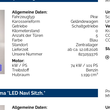
M
Allgemeine Daten:
U
Fahrzeugtyp
Pkw
Sc
Karosserieform
Geländewagen
Um
Getriebe
Schaltgetriebe
Ve
Kilometerstand
0
Kr
Anzahl der Türen
5
C
Farbe
Blau
C
Standort
Zentrallager
St
Lieferzeit
ab ca. 12.08.2026
Unsere Nummer
823259376
Motor:
kW / PS
74 kW / 101 PS
Treibstoff
Benzin
Hubraum
1.199 cm³
Pr
ma *LED Navi Sitzh.*
M
Allgemeine Daten:
U