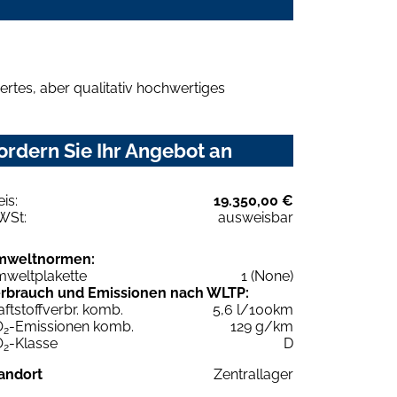
rtes, aber qualitativ hochwertiges
rdern Sie Ihr Angebot an
eis:
19.350,00 €
WSt:
ausweisbar
mweltnormen:
weltplakette
1 (None)
rbrauch und Emissionen nach WLTP:
aftstoffverbr. komb.
5,6 l/100km
O
-Emissionen komb.
129 g/km
2
O
-Klasse
D
2
andort
Zentrallager