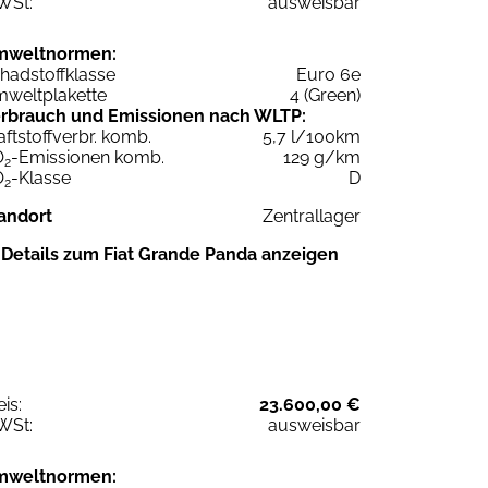
WSt:
ausweisbar
mweltnormen:
hadstoffklasse
Euro 6e
weltplakette
4 (Green)
rbrauch und Emissionen nach WLTP:
aftstoffverbr. komb.
5,7 l/100km
O
-Emissionen komb.
129 g/km
2
O
-Klasse
D
2
andort
Zentrallager
Details zum Fiat Grande Panda anzeigen
eis:
23.600,00 €
WSt:
ausweisbar
mweltnormen: