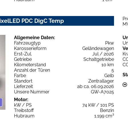
Pr
PixelLED PDC DigC Temp
M
Allgemeine Daten:
U
Fahrzeugtyp
Pkw
Um
Karosserieform
Geländewagen
Ve
Erst-Zul.
Jul / 2026
Kr
Getriebe
Schaltgetriebe
C
Kilometerstand
10 km
C
Anzahl der Türen
5
St
Farbe
Gelb
Standort
Zentrallager
Lieferzeit
ab ca. 06.09.2026
Unsere Nummer
GW-A7025
Motor:
kW / PS
74 kW / 101 PS
Treibstoff
Benzin
Hubraum
1.199 cm³