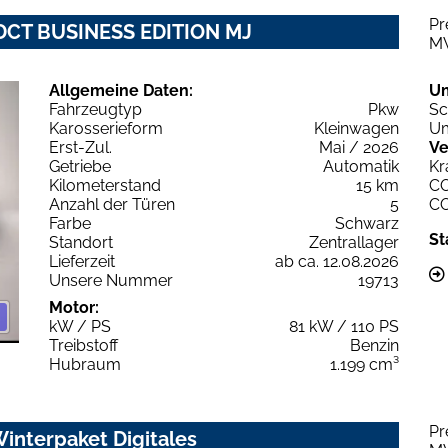
Pr
EDCT BUSINESS EDITION MJ
M
Allgemeine Daten:
U
Fahrzeugtyp
Pkw
Sc
Karosserieform
Kleinwagen
Um
Erst-Zul.
Mai / 2026
Ve
Getriebe
Automatik
Kr
Kilometerstand
15 km
C
Anzahl der Türen
5
C
Farbe
Schwarz
St
Standort
Zentrallager
Lieferzeit
ab ca. 12.08.2026
Unsere Nummer
19713
Motor:
kW / PS
81 kW / 110 PS
Treibstoff
Benzin
Hubraum
1.199 cm³
Pr
interpaket Digitales