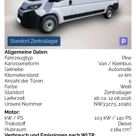
Standort Zentrallager
Allgemeine Daten:
Fahrzeugtyp
Pkw
Karosserieform
Van / Kleinbus
Getriebe
Automatik
Kilometerstand
10 km
Anzahl der Türen
5
Farbe
Weiß
Standort
Zentrallager
Lieferzeit
ab ca. 12.08.2026
Unsere Nummer
NW33273_10961
Motor:
kW / PS
103 kW / 140 PS
Treibstoff
Diesel
Hubraum
2.184 cm³
Verbrauch und Emissionen nach WLTP: