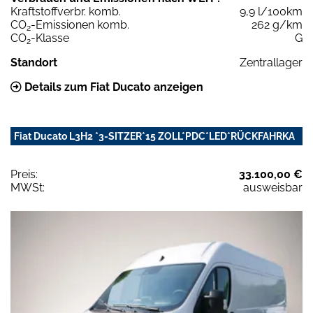
Kraftstoffverbr. komb.
9,9 l/100km
CO
-Emissionen komb.
262 g/km
2
CO
-Klasse
G
2
Standort
Zentrallager
Details zum Fiat Ducato anzeigen
Fiat Ducato L3H2 *3-SITZER*15 ZOLL*PDC*LED*RÜCKFAHRKA
Preis:
33.100,00 €
MWSt:
ausweisbar