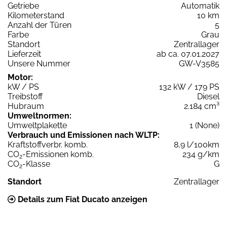
Getriebe
Automatik
Kilometerstand
10 km
Anzahl der Türen
5
Farbe
Grau
Standort
Zentrallager
Lieferzeit
ab ca. 07.01.2027
Unsere Nummer
GW-V3585
Motor:
kW / PS
132 kW / 179 PS
Treibstoff
Diesel
Hubraum
2.184 cm³
Umweltnormen:
Umweltplakette
1 (None)
Verbrauch und Emissionen nach WLTP:
Kraftstoffverbr. komb.
8,9 l/100km
CO
-Emissionen komb.
234 g/km
2
CO
-Klasse
G
2
Standort
Zentrallager
Details zum Fiat Ducato anzeigen