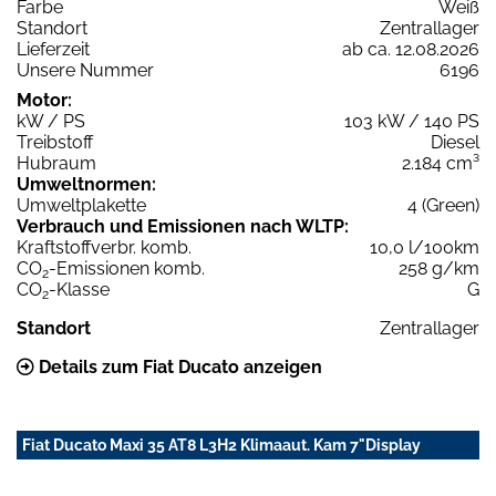
Farbe
Weiß
Standort
Zentrallager
Lieferzeit
ab ca. 12.08.2026
Unsere Nummer
6196
Motor:
kW / PS
103 kW / 140 PS
Treibstoff
Diesel
Hubraum
2.184 cm³
Umweltnormen:
Umweltplakette
4 (Green)
Verbrauch und Emissionen nach WLTP:
Kraftstoffverbr. komb.
10,0 l/100km
CO
-Emissionen komb.
258 g/km
2
CO
-Klasse
G
2
Standort
Zentrallager
Details zum Fiat Ducato anzeigen
Fiat Ducato Maxi 35 AT8 L3H2 Klimaaut. Kam 7"Display