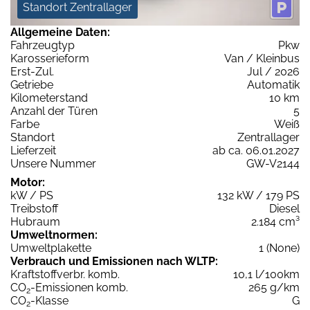
Standort Zentrallager
Allgemeine Daten:
Fahrzeugtyp
Pkw
Karosserieform
Van / Kleinbus
Erst-Zul.
Jul / 2026
Getriebe
Automatik
Kilometerstand
10 km
Anzahl der Türen
5
Farbe
Weiß
Standort
Zentrallager
Lieferzeit
ab ca. 06.01.2027
Unsere Nummer
GW-V2144
Motor:
kW / PS
132 kW / 179 PS
Treibstoff
Diesel
Hubraum
2.184 cm³
Umweltnormen:
Umweltplakette
1 (None)
Verbrauch und Emissionen nach WLTP:
Kraftstoffverbr. komb.
10,1 l/100km
CO
-Emissionen komb.
265 g/km
2
CO
-Klasse
G
2