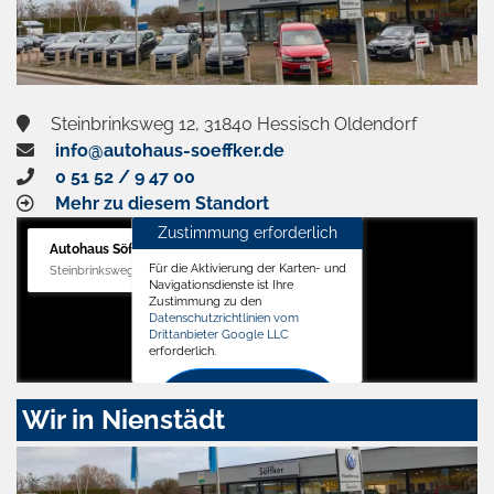
Steinbrinksweg 12, 31840 Hessisch Oldendorf
info@autohaus-soeffker.de
0 51 52 / 9 47 00
Mehr zu diesem Standort
Zustimmung erforderlich
Autohaus Söffker GmbH
Für die Aktivierung der Karten- und
Steinbrinksweg 12, 31840 Hessisch Oldendorf
Navigationsdienste ist Ihre
Zustimmung zu den
Datenschutzrichtlinien vom
Drittanbieter Google LLC
erforderlich.
Zustimmen
Wir in Nienstädt
und
aktivieren