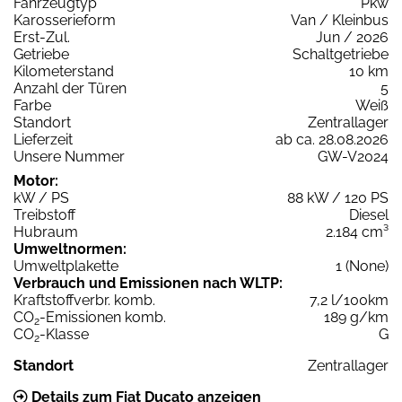
Fahrzeugtyp
Pkw
Karosserieform
Van / Kleinbus
Erst-Zul.
Jun / 2026
Getriebe
Schaltgetriebe
Kilometerstand
10 km
Anzahl der Türen
5
Farbe
Weiß
Standort
Zentrallager
Lieferzeit
ab ca. 28.08.2026
Unsere Nummer
GW-V2024
Motor:
kW / PS
88 kW / 120 PS
Treibstoff
Diesel
Hubraum
2.184 cm³
Umweltnormen:
Umweltplakette
1 (None)
Verbrauch und Emissionen nach WLTP:
Kraftstoffverbr. komb.
7,2 l/100km
CO
-Emissionen komb.
189 g/km
2
CO
-Klasse
G
2
Standort
Zentrallager
Details zum Fiat Ducato anzeigen