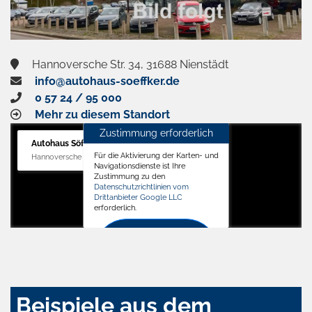
Hannoversche Str. 34, 31688 Nienstädt
info@autohaus-soeffker.de
0 57 24 / 95 000
Mehr zu diesem Standort
Zustimmung erforderlich
Autohaus Söffker GmbH
Für die Aktivierung der Karten- und
Hannoversche Str. 34, 31688 Nienstädt
Navigationsdienste ist Ihre
Zustimmung zu den
Datenschutzrichtlinien vom
Drittanbieter Google LLC
erforderlich.
Zustimmen
und
aktivieren
Beispiele aus dem