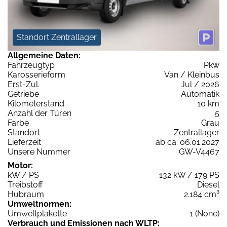
Standort Zentrallager
Allgemeine Daten:
Fahrzeugtyp
Pkw
Karosserieform
Van / Kleinbus
Erst-Zul.
Jul / 2026
Getriebe
Automatik
Kilometerstand
10 km
Anzahl der Türen
5
Farbe
Grau
Standort
Zentrallager
Lieferzeit
ab ca. 06.01.2027
Unsere Nummer
GW-V4467
Motor:
kW / PS
132 kW / 179 PS
Treibstoff
Diesel
Hubraum
2.184 cm³
Umweltnormen:
Umweltplakette
1 (None)
Verbrauch und Emissionen nach WLTP: