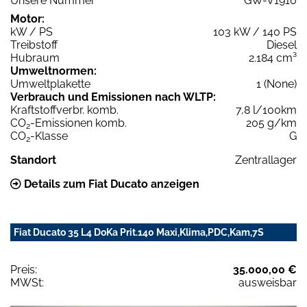
Unsere Nummer
GW-V1910
Motor:
kW / PS
103 kW / 140 PS
Treibstoff
Diesel
Hubraum
2.184 cm³
Umweltnormen:
Umweltplakette
1 (None)
Verbrauch und Emissionen nach WLTP:
Kraftstoffverbr. komb.
7,8 l/100km
CO
-Emissionen komb.
205 g/km
2
CO
-Klasse
G
2
Standort
Zentrallager
Details zum Fiat Ducato anzeigen
Fiat Ducato 35 L4 DoKa Prit.140 Maxi,Klima,PDC,Kam,7S
Preis:
35.000,00 €
MWSt:
ausweisbar