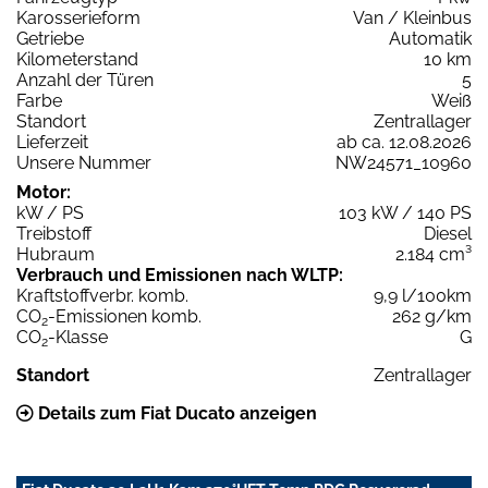
Karosserieform
Van / Kleinbus
Getriebe
Automatik
Kilometerstand
10 km
Anzahl der Türen
5
Farbe
Weiß
Standort
Zentrallager
Lieferzeit
ab ca. 12.08.2026
Unsere Nummer
NW24571_10960
Motor:
kW / PS
103 kW / 140 PS
Treibstoff
Diesel
Hubraum
2.184 cm³
Verbrauch und Emissionen nach WLTP:
Kraftstoffverbr. komb.
9,9 l/100km
CO
-Emissionen komb.
262 g/km
2
CO
-Klasse
G
2
Standort
Zentrallager
Details zum Fiat Ducato anzeigen