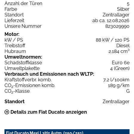
Anzahl der Türen
5
Farbe
Silber
Standort
Zentrallager
Lieferzeit
ab ca. 12.08.2026
Unsere Nummer
823029990
Motor:
kW / PS
88 kW / 120 PS
Treibstoff
Diesel
Hubraum
2.184 cm³
Umweltnormen:
Schadstoffklasse
Euro 6e
Umweltplakette
4 (Green)
Verbrauch und Emissionen nach WLTP:
Kraftstoffverbr. komb.
7,2 l/100km
CO
-Emissionen komb.
189 g/km
2
CO
-Klasse
G
2
Standort
Zentrallager
Details zum Fiat Ducato anzeigen
Fiat Ducato Maxi L3H2 Autm. (250/251)