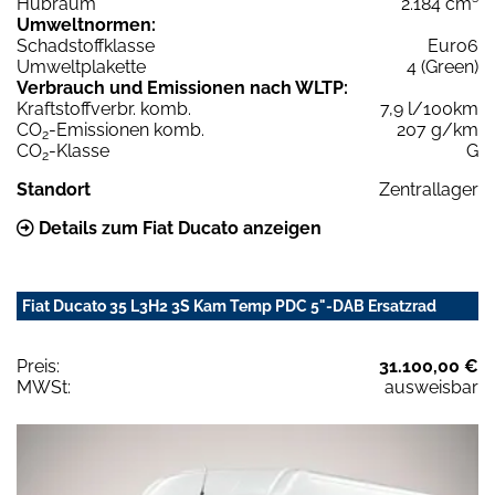
Hubraum
2.184 cm³
Umweltnormen:
Schadstoffklasse
Euro6
Umweltplakette
4 (Green)
Verbrauch und Emissionen nach WLTP:
Kraftstoffverbr. komb.
7,9 l/100km
CO
-Emissionen komb.
207 g/km
2
CO
-Klasse
G
2
Standort
Zentrallager
Details zum Fiat Ducato anzeigen
Fiat Ducato 35 L3H2 3S Kam Temp PDC 5"-DAB Ersatzrad
Preis:
31.100,00 €
MWSt:
ausweisbar