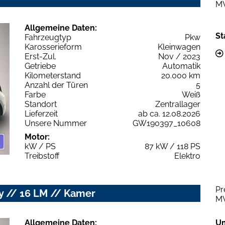
M
Allgemeine Daten:
St
Fahrzeugtyp
Pkw
Karosserieform
Kleinwagen
Erst-Zul.
Nov / 2023
Getriebe
Automatik
Kilometerstand
20.000 km
Anzahl der Türen
5
Farbe
Weiß
Standort
Zentrallager
Lieferzeit
ab ca. 12.08.2026
Unsere Nummer
GW190397_10608
Motor:
kW / PS
87 kW / 118 PS
Treibstoff
Elektro
Pr
ay // 16 LM // Kamer
M
Allgemeine Daten:
U