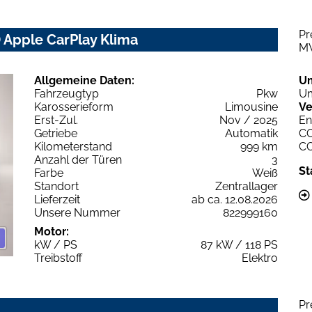
Pr
D Apple CarPlay Klima
M
Allgemeine Daten:
U
Fahrzeugtyp
Pkw
Um
Karosserieform
Limousine
Ve
Erst-Zul.
Nov / 2025
En
Getriebe
Automatik
C
Kilometerstand
999 km
C
Anzahl der Türen
3
St
Farbe
Weiß
Standort
Zentrallager
Lieferzeit
ab ca. 12.08.2026
Unsere Nummer
822999160
Motor:
kW / PS
87 kW / 118 PS
Treibstoff
Elektro
Pr