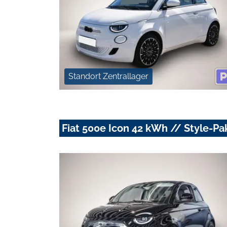
Standort Zentrallager
Fiat 500e Icon 42 kWh // Style-Pa