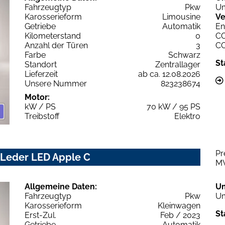
Fahrzeugtyp
Pkw
Um
Karosserieform
Limousine
Ve
Getriebe
Automatik
En
Kilometerstand
0
C
Anzahl der Türen
3
C
Farbe
Schwarz
St
Standort
Zentrallager
Lieferzeit
ab ca. 12.08.2026
Unsere Nummer
823238674
Motor:
kW / PS
70 kW / 95 PS
Treibstoff
Elektro
Pr
i Leder LED Apple C
M
Allgemeine Daten:
U
Fahrzeugtyp
Pkw
Um
Karosserieform
Kleinwagen
St
Erst-Zul.
Feb / 2023
Getriebe
Automatik