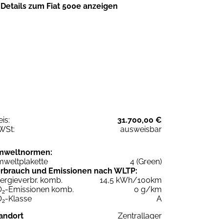
Details zum Fiat 500e anzeigen
eis:
31.700,00 €
WSt:
ausweisbar
mweltnormen:
weltplakette
4 (Green)
rbrauch und Emissionen nach WLTP:
ergieverbr. komb.
14,5 kWh/100km
O
-Emissionen komb.
0 g/km
2
O
-Klasse
A
2
andort
Zentrallager