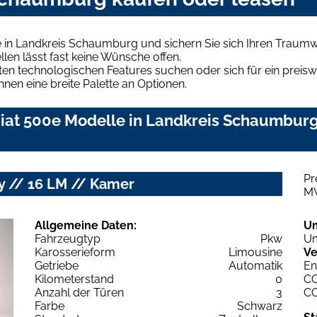
e in Landkreis Schaumburg und sichern Sie sich Ihren Traum
len lässt fast keine Wünsche offen.
en technologischen Features suchen oder sich für ein preiswe
hnen eine breite Palette an Optionen.
iat 500e Modelle in Landkreis Schaumburg 
Pr
ay // 16 LM // Kamer
M
Allgemeine Daten:
U
Fahrzeugtyp
Pkw
Um
Karosserieform
Limousine
Ve
Getriebe
Automatik
En
Kilometerstand
0
C
Anzahl der Türen
3
C
Farbe
Schwarz