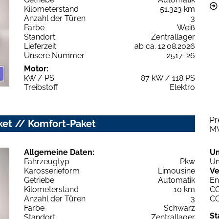
Kilometerstand
51.323 km
Anzahl der Türen
3
Farbe
Weiß
Standort
Zentrallager
Lieferzeit
ab ca. 12.08.2026
Unsere Nummer
2517-26
Motor:
kW / PS
87 kW / 118 PS
Treibstoff
Elektro
Pr
ket // Komfort-Paket
M
Allgemeine Daten:
U
Fahrzeugtyp
Pkw
Um
Karosserieform
Limousine
Ve
Getriebe
Automatik
En
Kilometerstand
10 km
C
Anzahl der Türen
3
C
Farbe
Schwarz
St
Standort
Zentrallager