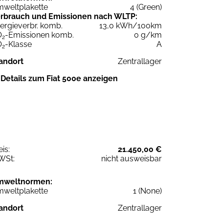
weltplakette
4 (Green)
rbrauch und Emissionen nach WLTP:
ergieverbr. komb.
13,0 kWh/100km
O
-Emissionen komb.
0 g/km
2
O
-Klasse
A
2
andort
Zentrallager
Details zum Fiat 500e anzeigen
eis:
21.450,00 €
WSt:
nicht ausweisbar
mweltnormen:
weltplakette
1 (None)
andort
Zentrallager