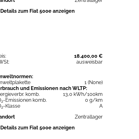
andort
Zentrallager
Details zum Fiat 500e anzeigen
eis:
18.400,00 €
WSt:
ausweisbar
mweltnormen:
weltplakette
1 (None)
rbrauch und Emissionen nach WLTP:
ergieverbr. komb.
13,0 kWh/100km
O
-Emissionen komb.
0 g/km
2
O
-Klasse
A
2
andort
Zentrallager
Details zum Fiat 500e anzeigen