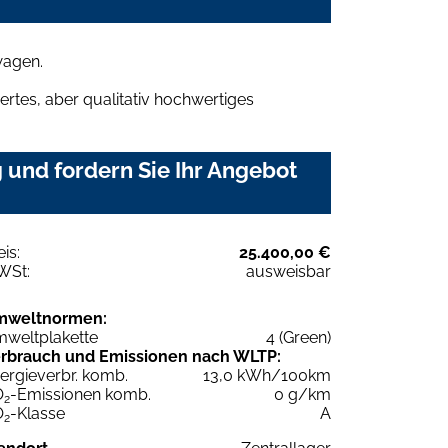
wagen.
rtes, aber qualitativ hochwertiges
und fordern Sie Ihr Angebot
eis:
25.400,00 €
WSt:
ausweisbar
mweltnormen:
weltplakette
4 (Green)
rbrauch und Emissionen nach WLTP:
ergieverbr. komb.
13,0 kWh/100km
O
-Emissionen komb.
0 g/km
2
O
-Klasse
A
2