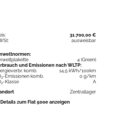
eis:
31.700,00 €
WSt:
ausweisbar
mweltnormen:
weltplakette
4 (Green)
rbrauch und Emissionen nach WLTP:
ergieverbr. komb.
14,5 kWh/100km
O
-Emissionen komb.
0 g/km
2
O
-Klasse
A
2
andort
Zentrallager
Details zum Fiat 500e anzeigen