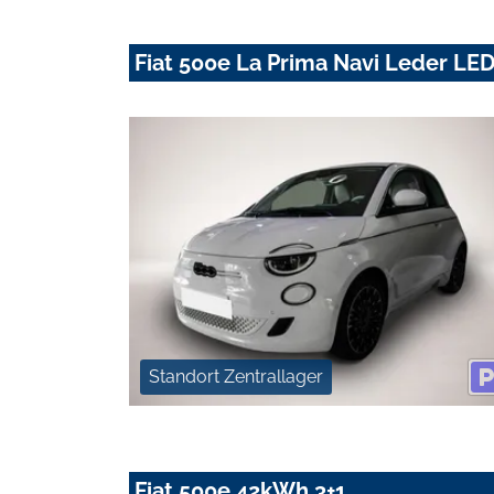
Fiat 500e La Prima Navi Leder LE
Standort Zentrallager
Fiat 500e 42kWh 3+1