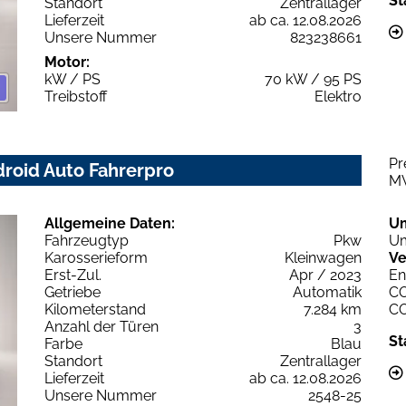
St
Standort
Zentrallager
Lieferzeit
ab ca. 12.08.2026
Unsere Nummer
823238661
Motor:
kW / PS
70 kW / 95 PS
Treibstoff
Elektro
Pr
droid Auto Fahrerpro
M
Allgemeine Daten:
U
Fahrzeugtyp
Pkw
Um
Karosserieform
Kleinwagen
Ve
Erst-Zul.
Apr / 2023
En
Getriebe
Automatik
C
Kilometerstand
7.284 km
C
Anzahl der Türen
3
St
Farbe
Blau
Standort
Zentrallager
Lieferzeit
ab ca. 12.08.2026
Unsere Nummer
2548-25