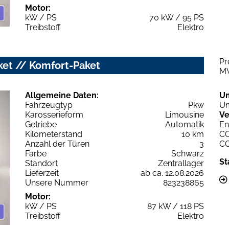
Motor:
kW / PS
70 kW / 95 PS
Treibstoff
Elektro
Pr
ket // Komfort-Paket
M
Allgemeine Daten:
U
Fahrzeugtyp
Pkw
Um
Karosserieform
Limousine
Ve
Getriebe
Automatik
En
Kilometerstand
10 km
C
Anzahl der Türen
3
C
Farbe
Schwarz
St
Standort
Zentrallager
Lieferzeit
ab ca. 12.08.2026
Unsere Nummer
823238865
Motor:
kW / PS
87 kW / 118 PS
Treibstoff
Elektro