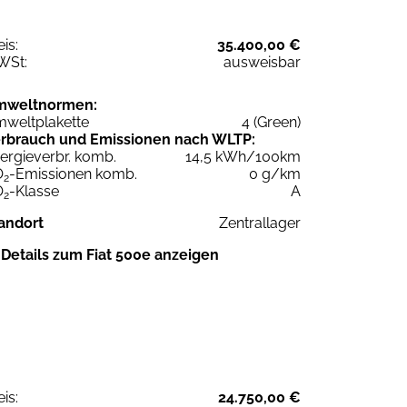
eis:
35.400,00 €
WSt:
ausweisbar
mweltnormen:
weltplakette
4 (Green)
rbrauch und Emissionen nach WLTP:
ergieverbr. komb.
14,5 kWh/100km
O
-Emissionen komb.
0 g/km
2
O
-Klasse
A
2
andort
Zentrallager
Details zum Fiat 500e anzeigen
eis:
24.750,00 €