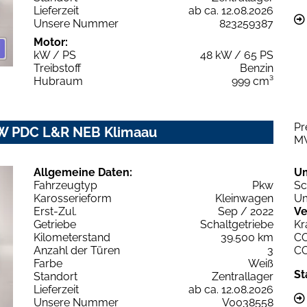
Lieferzeit
ab ca. 12.08.2026
Unsere Nummer
823259387
Motor:
kW / PS
48 kW / 65 PS
Treibstoff
Benzin
Hubraum
999 cm³
Pr
kW PDC L&R NEB Klimaau
M
Allgemeine Daten:
U
Fahrzeugtyp
Pkw
Sc
Karosserieform
Kleinwagen
Um
Erst-Zul.
Sep / 2022
Ve
Getriebe
Schaltgetriebe
Kr
Kilometerstand
39.500 km
C
Anzahl der Türen
3
C
Farbe
Weiß
St
Standort
Zentrallager
Lieferzeit
ab ca. 12.08.2026
Unsere Nummer
V0038558