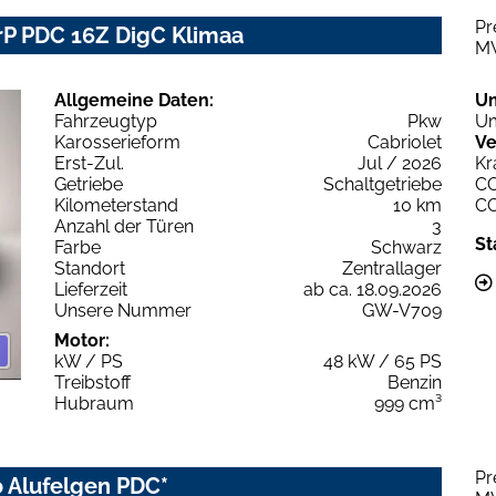
Pr
rP PDC 16Z DigC Klimaa
M
Allgemeine Daten:
U
Fahrzeugtyp
Pkw
Um
Karosserieform
Cabriolet
Ve
Erst-Zul.
Jul / 2026
Kr
Getriebe
Schaltgetriebe
C
Kilometerstand
10 km
C
Anzahl der Türen
3
St
Farbe
Schwarz
Standort
Zentrallager
Lieferzeit
ab ca. 18.09.2026
Unsere Nummer
GW-V709
Motor:
kW / PS
48 kW / 65 PS
Treibstoff
Benzin
Hubraum
999 cm³
Pr
to Alufelgen PDC*