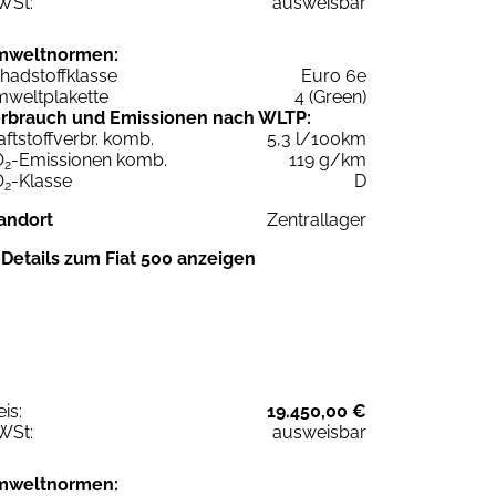
WSt:
ausweisbar
mweltnormen:
hadstoffklasse
Euro 6e
weltplakette
4 (Green)
rbrauch und Emissionen nach WLTP:
aftstoffverbr. komb.
5,3 l/100km
O
-Emissionen komb.
119 g/km
2
O
-Klasse
D
2
andort
Zentrallager
Details zum Fiat 500 anzeigen
eis:
19.450,00 €
WSt:
ausweisbar
mweltnormen: