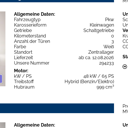
M
Allgemeine Daten:
U
Fahrzeugtyp
Pkw
Sc
Karosserieform
Kleinwagen
Um
Getriebe
Schaltgetriebe
Ve
Kilometerstand
0
Kr
Anzahl der Türen
3
C
Farbe
Weiß
C
Standort
Zentrallager
St
Lieferzeit
ab ca. 12.08.2026
Unsere Nummer
294233
Motor:
kW / PS
48 kW / 65 PS
Treibstoff
Hybrid (Benzin/Elektro)
Hubraum
999 cm³
Pr
M
Allgemeine Daten:
U