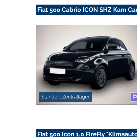
Fiat 500 Cabrio ICON SHZ Kam Ca
Standort Zentrallager
Fiat 500 Icon 1.0 FireFly *Klimaau