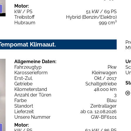
Motor:
kW / PS
51 kW / 69 PS
Treibstoff
Hybrid (Benzin/Elektro)
Hubraum
999 cm³
Pr
C Tempomat Klimaaut.
M
Allgemeine Daten:
U
Fahrzeugtyp
Pkw
Sc
Karosserieform
Kleinwagen
Um
Erst-Zul.
Okt / 2017
St
Getriebe
Schaltgetriebe
Kilometerstand
48.000 km
Anzahl der Türen
3
Farbe
Blau
Standort
Zentrallager
Lieferzeit
ab ca. 12.08.2026
Unsere Nummer
GW-BF6101
Motor:
kW / PS
63 kW / 86 PS