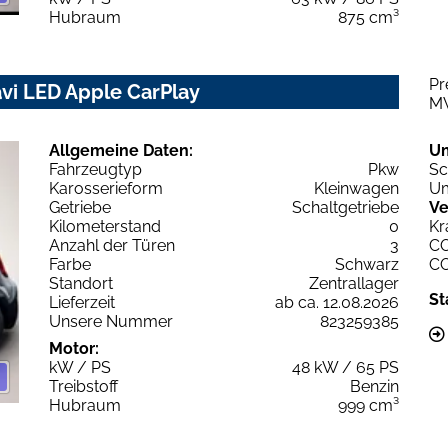
Hubraum
875 cm³
Pr
avi LED Apple CarPlay
M
Allgemeine Daten:
U
Fahrzeugtyp
Pkw
Sc
Karosserieform
Kleinwagen
Um
Getriebe
Schaltgetriebe
Ve
Kilometerstand
0
Kr
Anzahl der Türen
3
C
Farbe
Schwarz
C
Standort
Zentrallager
St
Lieferzeit
ab ca. 12.08.2026
Unsere Nummer
823259385
Motor:
kW / PS
48 kW / 65 PS
Treibstoff
Benzin
Hubraum
999 cm³