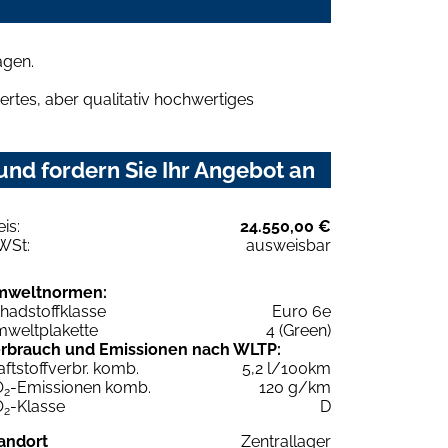
agen.
rtes, aber qualitativ hochwertiges
nd fordern Sie Ihr Angebot an
eis:
24.550,00 €
WSt:
ausweisbar
mweltnormen:
hadstoffklasse
Euro 6e
weltplakette
4 (Green)
rbrauch und Emissionen nach WLTP:
aftstoffverbr. komb.
5,2 l/100km
O
-Emissionen komb.
120 g/km
2
O
-Klasse
D
2
andort
Zentrallager