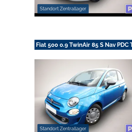
Standort Zentrallager
Fiat 500 0.9 TwinAir 85 S Nav PD
Standort Zentrallager