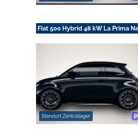
Fiat 500 Hybrid 48 kW La Prima N
Standort Zentrallager