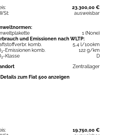
eis:
23.300,00 €
WSt:
ausweisbar
mweltnormen:
weltplakette
1 (None)
rbrauch und Emissionen nach WLTP:
aftstoffverbr. komb.
5,4 l/100km
O
-Emissionen komb.
122 g/km
2
O
-Klasse
D
2
andort
Zentrallager
Details zum Fiat 500 anzeigen
eis:
19.750,00 €