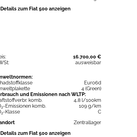
Details zum Fiat 500 anzeigen
eis:
16.700,00 €
WSt:
ausweisbar
mweltnormen:
hadstoffklasse
Euro6d
weltplakette
4 (Green)
rbrauch und Emissionen nach WLTP:
aftstoffverbr. komb.
4,8 l/100km
O
-Emissionen komb.
109 g/km
2
O
-Klasse
C
2
andort
Zentrallager
Details zum Fiat 500 anzeigen