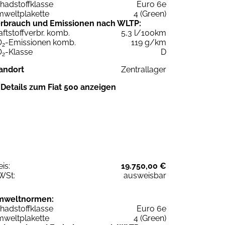
hadstoffklasse
Euro 6e
weltplakette
4 (Green)
rbrauch und Emissionen nach WLTP:
aftstoffverbr. komb.
5,3 l/100km
O
-Emissionen komb.
119 g/km
2
O
-Klasse
D
2
andort
Zentrallager
Details zum Fiat 500 anzeigen
eis:
19.750,00 €
WSt:
ausweisbar
mweltnormen:
hadstoffklasse
Euro 6e
weltplakette
4 (Green)