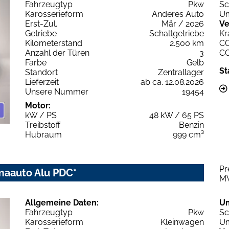
Fahrzeugtyp
Pkw
Sc
Karosserieform
Anderes Auto
Um
Erst-Zul.
Mär / 2026
Ve
Getriebe
Schaltgetriebe
Kr
Kilometerstand
2.500 km
C
Anzahl der Türen
3
C
Farbe
Gelb
St
Standort
Zentrallager
Lieferzeit
ab ca. 12.08.2026
Unsere Nummer
19454
Motor:
kW / PS
48 kW / 65 PS
Treibstoff
Benzin
Hubraum
999 cm³
Pr
limaauto Alu PDC*
M
Allgemeine Daten:
U
Fahrzeugtyp
Pkw
Sc
Karosserieform
Kleinwagen
Um