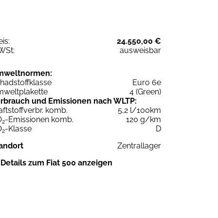
eis:
24.550,00 €
WSt:
ausweisbar
mweltnormen:
hadstoffklasse
Euro 6e
weltplakette
4 (Green)
rbrauch und Emissionen nach WLTP:
aftstoffverbr. komb.
5,2 l/100km
O
-Emissionen komb.
120 g/km
2
O
-Klasse
D
2
andort
Zentrallager
Details zum Fiat 500 anzeigen