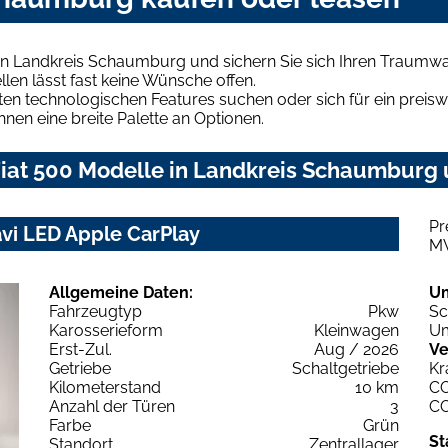
 in Landkreis Schaumburg und sichern Sie sich Ihren Traumw
len lässt fast keine Wünsche offen.
en technologischen Features suchen oder sich für ein preiswe
hnen eine breite Palette an Optionen.
iat 500 Modelle in Landkreis Schaumburg u
Pr
avi LED Apple CarPlay
M
Allgemeine Daten:
U
Fahrzeugtyp
Pkw
Sc
Karosserieform
Kleinwagen
Um
Erst-Zul.
Aug / 2026
Ve
Getriebe
Schaltgetriebe
Kr
Kilometerstand
10 km
C
Anzahl der Türen
3
C
Farbe
Grün
St
Standort
Zentrallager