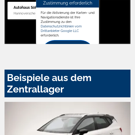
Zustimmung erforderlich
Autohaus Söffker GmbH
Für die Aktivierung der Karten- und
Hannoversche Str. 34, 31688 Nienstädt
Navigationsdienste ist Ihre
Zustimmung zu den
Datenschutzrichtlinien vom
Drittanbieter Google LLC
erforderlich.
Zustimmen
und
aktivieren
Beispiele aus dem
Zentrallager