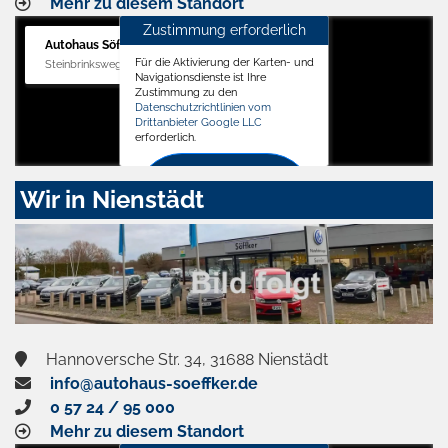
Mehr zu diesem Standort
Zustimmung erforderlich
Autohaus Söffker GmbH
Für die Aktivierung der Karten- und
Steinbrinksweg 12, 31840 Hessisch Oldendorf
Navigationsdienste ist Ihre
Zustimmung zu den
Datenschutzrichtlinien vom
Drittanbieter Google LLC
erforderlich.
Zustimmen
Wir in Nienstädt
und
aktivieren
Hannoversche Str. 34, 31688 Nienstädt
info@autohaus-soeffker.de
0 57 24 / 95 000
Mehr zu diesem Standort