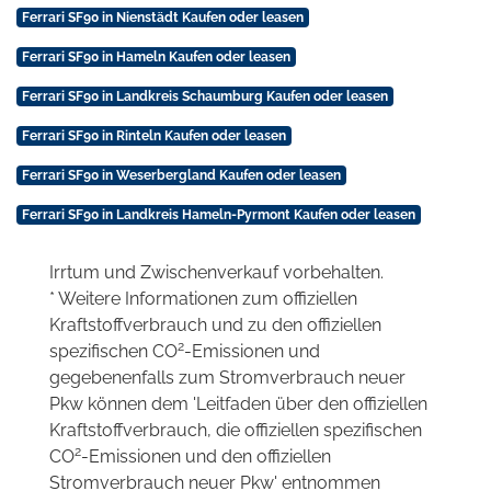
Ferrari SF90 in Nienstädt Kaufen oder leasen
Ferrari SF90 in Hameln Kaufen oder leasen
Ferrari SF90 in Landkreis Schaumburg Kaufen oder leasen
Ferrari SF90 in Rinteln Kaufen oder leasen
Ferrari SF90 in Weserbergland Kaufen oder leasen
Ferrari SF90 in Landkreis Hameln-Pyrmont Kaufen oder leasen
Irrtum und Zwischenverkauf vorbehalten.
* Weitere Informationen zum offiziellen
Kraftstoffverbrauch und zu den offiziellen
2
spezifischen CO
-Emissionen und
gegebenenfalls zum Stromverbrauch neuer
Pkw können dem 'Leitfaden über den offiziellen
Kraftstoffverbrauch, die offiziellen spezifischen
2
CO
-Emissionen und den offiziellen
Stromverbrauch neuer Pkw' entnommen