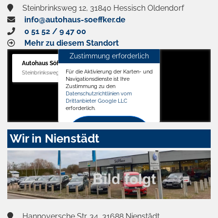
Steinbrinksweg 12, 31840 Hessisch Oldendorf
info@autohaus-soeffker.de
0 51 52 / 9 47 00
Mehr zu diesem Standort
Zustimmung erforderlich
Autohaus Söffker GmbH
Für die Aktivierung der Karten- und
Steinbrinksweg 12, 31840 Hessisch Oldendorf
Navigationsdienste ist Ihre
Zustimmung zu den
Datenschutzrichtlinien vom
Drittanbieter Google LLC
erforderlich.
Zustimmen
Wir in Nienstädt
und
aktivieren
Hannoversche Str. 34, 31688 Nienstädt