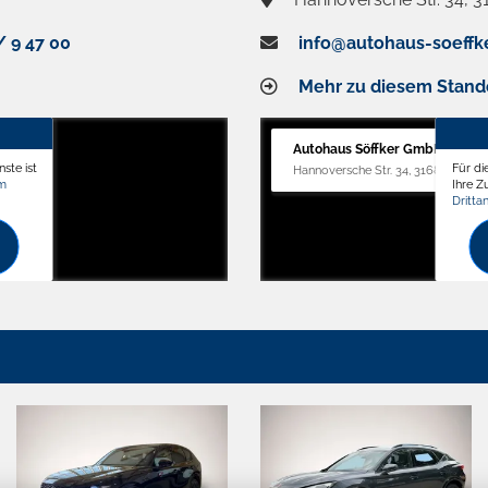
/ 9 47 00
info@autohaus-soeffk
Mehr zu diesem Stand
Autohaus Söffker GmbH
ste ist
Für di
Hannoversche Str. 34, 31688 Nienst
om
Ihre 
Dritta