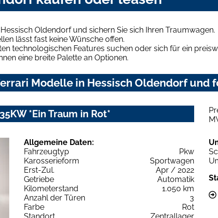
n Hessisch Oldendorf und sichern Sie sich Ihren Traumwagen.
len lässt fast keine Wünsche offen.
en technologischen Features suchen oder sich für ein preiswe
hnen eine breite Palette an Optionen.
rrari Modelle in Hessisch Oldendorf und f
Pr
35KW *Ein Traum in Rot*
M
Allgemeine Daten:
U
Fahrzeugtyp
Pkw
Sc
Karosserieform
Sportwagen
Um
Erst-Zul.
Apr / 2022
St
Getriebe
Automatik
Kilometerstand
1.050 km
Anzahl der Türen
3
Farbe
Rot
Standort
Zentrallager