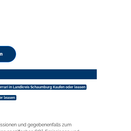
en
errari in Landkreis Schaumburg Kaufen oder leasen
er leasen
ssionen und gegebenenfalls zum
2