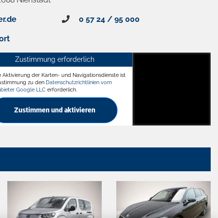
er.de
0 57 24 / 95 000
ort
Zustimmung erforderlich
e Aktivierung der Karten- und Navigationsdienste ist
ädt
Zustimmung zu den
Datenschutzrichtlinien vom
nbieter Google LLC
erforderlich.
Zustimmen und aktivieren