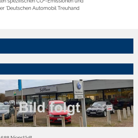
llen spezifischen CO
-Emissionen und
 der 'Deutschen Automobil Treuhand
1688 Nienstädt