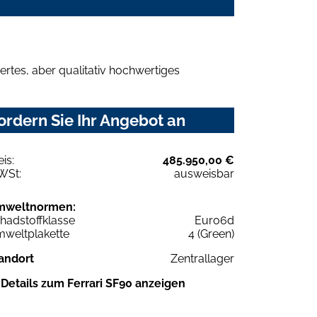
rtes, aber qualitativ hochwertiges
ordern Sie Ihr Angebot an
eis:
485.950,00 €
WSt:
ausweisbar
mweltnormen:
hadstoffklasse
Euro6d
weltplakette
4 (Green)
andort
Zentrallager
Details zum Ferrari SF90 anzeigen