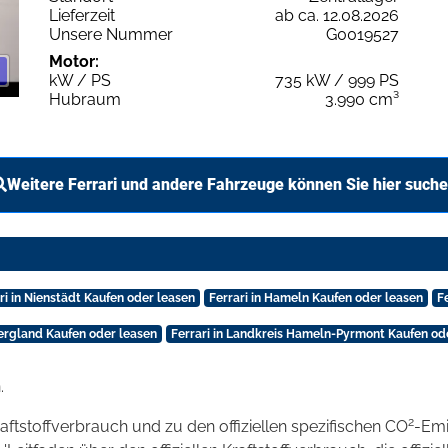
Lieferzeit
ab ca. 12.08.2026
Unsere Nummer
G0019527
Motor:
kW / PS
735 kW / 999 PS
Hubraum
3.990 cm³
Weitere Ferrari und andere Fahrzeuge können Sie hier such
ri in Nienstädt Kaufen oder leasen
Ferrari in Hameln Kaufen oder leasen
F
bergland Kaufen oder leasen
Ferrari in Landkreis Hameln-Pyrmont Kaufen od
.
2
raftstoffverbrauch und zu den offiziellen spezifischen CO
-Emi