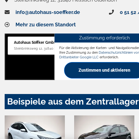
info@autohaus-soeffker.de
0 51 52 
Mehr zu diesem Standort
Zustimmung erforderlich
Autohaus Söffker GmbH
Für die Aktivierung der Karten- und Navigationsdien
Steinbrinksweg 12, 31840 Hessisch Oldendorf
Ihre Zustimmung zu den
Datenschutzrichtlinien v
Drittanbieter Google LLC
erforderlich.
Zustimmen und aktivieren
Beispiele aus dem Zentrallager