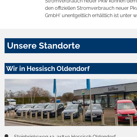
Stromverbrauch neuer Pkw können dem 'Lei
den offiziellen Stromverbrauch neuer P
GmbH' unentgeltlich erhältlich ist unter 
Unsere Standorte
Wir in Hessisch Oldendorf
Steinbrinksweg 12, 31840 Hessisch Oldendorf