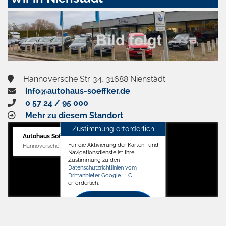
aktivieren
Hannoversche Str. 34, 31688 Nienstädt
info@autohaus-soeffker.de
0 57 24 / 95 000
Mehr zu diesem Standort
Zustimmung erforderlich
Autohaus Söffker GmbH
Für die Aktivierung der Karten- und
Hannoversche Str. 34, 31688 Nienstädt
Navigationsdienste ist Ihre
Zustimmung zu den
Datenschutzrichtlinien vom
Drittanbieter Google LLC
erforderlich.
Zustimmen
und
aktivieren