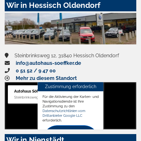
Wir in Hessisch Oldendorf
Steinbrinksweg 12, 31840 Hessisch Oldendorf
info@autohaus-soeffker.de
0 51 52 / 9 47 00
Mehr zu diesem Standort
Zustimmung erforderlich
Autohaus Söffker GmbH
Für die Aktivierung der Karten- und
Steinbrinksweg 12, 31840 Hessisch Oldendorf
Navigationsdienste ist Ihre
Zustimmung zu den
Datenschutzrichtlinien vom
Drittanbieter Google LLC
erforderlich.
Zustimmen
Wir in Nienstädt
und