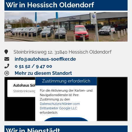
Wir in Hessisch Oldendorf
Steinbrinksweg 12, 31840 Hessisch Oldendorf
info@autohaus-soeffker.de
0 51 52 / 9 47 00
Mehr zu diesem Standort
Zustimmung erforderlich
Autohaus Söffker GmbH
Für die Aktivierung der Karten- und
Steinbrinksweg 12, 31840 Hessisch Oldendorf
Navigationsdienste ist Ihre
Zustimmung zu den
Datenschutzrichtlinien vom
Drittanbieter Google LLC
erforderlich.
Zustimmen
Wir in Nienstädt
und