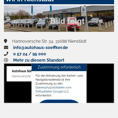
aktivieren
Hannoversche Str. 34, 31688 Nienstädt
info@autohaus-soeffker.de
0 57 24 / 95 000
Mehr zu diesem Standort
Zustimmung erforderlich
Autohaus Söffker GmbH
Für die Aktivierung der Karten- und
Hannoversche Str. 34, 31688 Nienstädt
Navigationsdienste ist Ihre
Zustimmung zu den
Datenschutzrichtlinien vom
Drittanbieter Google LLC
erforderlich.
Zustimmen
und
aktivieren