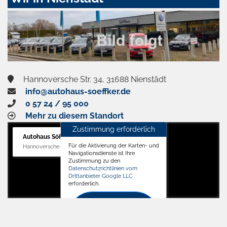
aktivieren
Hannoversche Str. 34, 31688 Nienstädt
info@autohaus-soeffker.de
0 57 24 / 95 000
Mehr zu diesem Standort
Zustimmung erforderlich
Autohaus Söffker GmbH
Für die Aktivierung der Karten- und
Hannoversche Str. 34, 31688 Nienstädt
Navigationsdienste ist Ihre
Zustimmung zu den
Datenschutzrichtlinien vom
Drittanbieter Google LLC
erforderlich.
Zustimmen
und
aktivieren