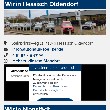
Wir in Hessisch Oldendorf
Steinbrinksweg 12, 31840 Hessisch Oldendorf
info@autohaus-soeffker.de
0 51 52 / 9 47 00
Mehr zu diesem Standort
Zustimmung erforderlich
Autohaus Söffker GmbH
Für die Aktivierung der Karten- und
Steinbrinksweg 12, 31840 Hessisch Oldendorf
Navigationsdienste ist Ihre
Zustimmung zu den
Datenschutzrichtlinien vom
Drittanbieter Google LLC
erforderlich.
Zustimmen
Wir in Nienstädt
und