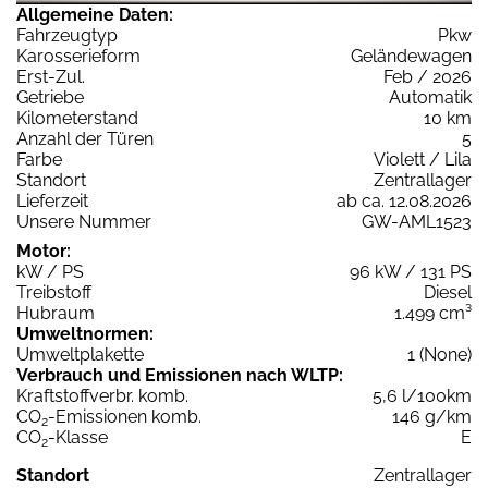
Allgemeine Daten:
Fahrzeugtyp
Pkw
Karosserieform
Geländewagen
Erst-Zul.
Feb / 2026
Getriebe
Automatik
Kilometerstand
10 km
Anzahl der Türen
5
Farbe
Violett / Lila
Standort
Zentrallager
Lieferzeit
ab ca. 12.08.2026
Unsere Nummer
GW-AML1523
Motor:
kW / PS
96 kW / 131 PS
Treibstoff
Diesel
Hubraum
1.499 cm³
Umweltnormen:
Umweltplakette
1 (None)
Verbrauch und Emissionen nach WLTP:
Kraftstoffverbr. komb.
5,6 l/100km
CO
-Emissionen komb.
146 g/km
2
CO
-Klasse
E
2
Standort
Zentrallager