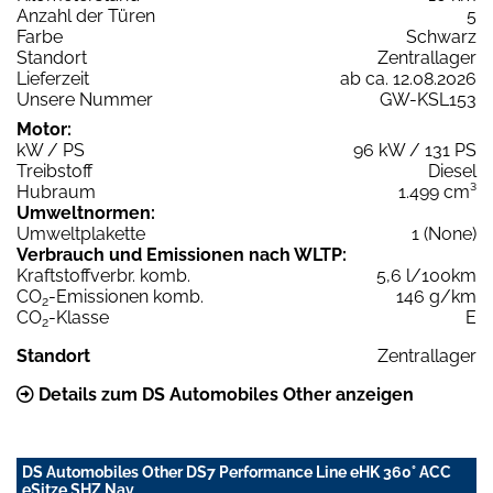
Anzahl der Türen
5
Farbe
Schwarz
Standort
Zentrallager
Lieferzeit
ab ca. 12.08.2026
Unsere Nummer
GW-KSL153
Motor:
kW / PS
96 kW / 131 PS
Treibstoff
Diesel
Hubraum
1.499 cm³
Umweltnormen:
Umweltplakette
1 (None)
Verbrauch und Emissionen nach WLTP:
Kraftstoffverbr. komb.
5,6 l/100km
CO
-Emissionen komb.
146 g/km
2
CO
-Klasse
E
2
Standort
Zentrallager
Details zum DS Automobiles Other anzeigen
DS Automobiles Other DS7 Performance Line eHK 360° ACC
eSitze SHZ Nav