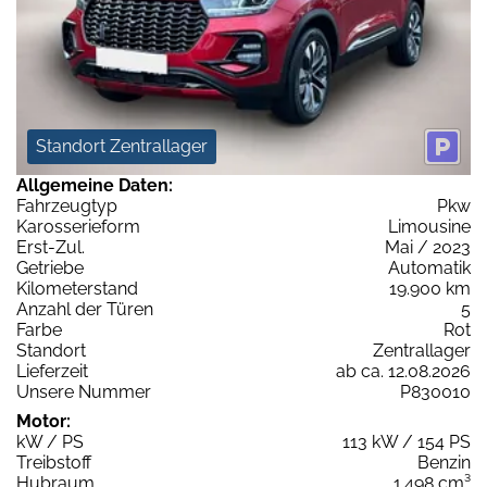
Standort Zentrallager
Allgemeine Daten:
Fahrzeugtyp
Pkw
Karosserieform
Limousine
Erst-Zul.
Mai / 2023
Getriebe
Automatik
Kilometerstand
19.900 km
Anzahl der Türen
5
Farbe
Rot
Standort
Zentrallager
Lieferzeit
ab ca. 12.08.2026
Unsere Nummer
P830010
Motor:
kW / PS
113 kW / 154 PS
Treibstoff
Benzin
Hubraum
1.498 cm³