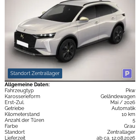
Standort Zentrallager
Allgemeine Daten:
Fahrzeugtyp
Pkw
Karosserieform
Geländewagen
Erst-Zul.
Mai / 2026
Getriebe
Automatik
Kilometerstand
10 km
Anzahl der Türen
5
Farbe
Grau
Standort
Zentrallager
Lieferzeit
ab ca. 12.08.2026