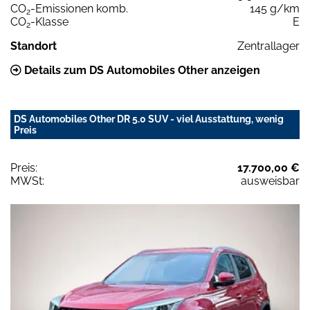
CO
-Emissionen komb.
145 g/km
2
CO
-Klasse
E
2
Standort
Zentrallager
Details zum DS Automobiles Other anzeigen
DS Automobiles Other DR 5.0 SUV - viel Ausstattung, wenig
Preis
Preis:
17.700,00 €
MWSt:
ausweisbar