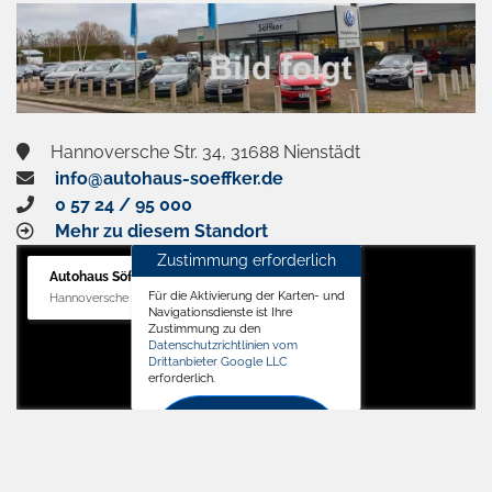
Hannoversche Str. 34, 31688 Nienstädt
info@autohaus-soeffker.de
0 57 24 / 95 000
Mehr zu diesem Standort
Zustimmung erforderlich
Autohaus Söffker GmbH
Für die Aktivierung der Karten- und
Hannoversche Str. 34, 31688 Nienstädt
Navigationsdienste ist Ihre
Zustimmung zu den
Datenschutzrichtlinien vom
Drittanbieter Google LLC
erforderlich.
Zustimmen
und
aktivieren