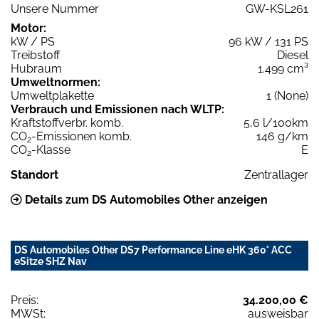
Unsere Nummer
GW-KSL261
Motor:
kW / PS
96 kW / 131 PS
Treibstoff
Diesel
Hubraum
1.499 cm³
Umweltnormen:
Umweltplakette
1 (None)
Verbrauch und Emissionen nach WLTP:
Kraftstoffverbr. komb.
5,6 l/100km
CO
-Emissionen komb.
146 g/km
2
CO
-Klasse
E
2
Standort
Zentrallager
Details zum DS Automobiles Other anzeigen
DS Automobiles Other DS7 Performance Line eHK 360° ACC
eSitze SHZ Nav
Preis:
34.200,00 €
MWSt:
ausweisbar