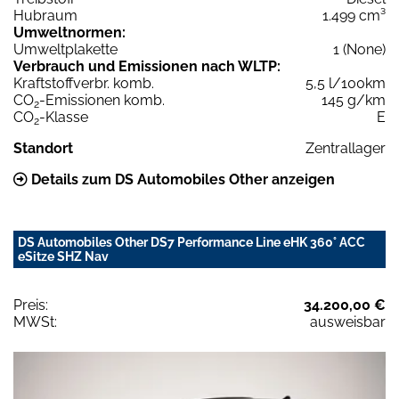
Hubraum
1.499 cm³
Umweltnormen:
Umweltplakette
1 (None)
Verbrauch und Emissionen nach WLTP:
Kraftstoffverbr. komb.
5,5 l/100km
CO
-Emissionen komb.
145 g/km
2
CO
-Klasse
E
2
Standort
Zentrallager
Details zum DS Automobiles Other anzeigen
DS Automobiles Other DS7 Performance Line eHK 360° ACC
eSitze SHZ Nav
Preis:
34.200,00 €
MWSt:
ausweisbar