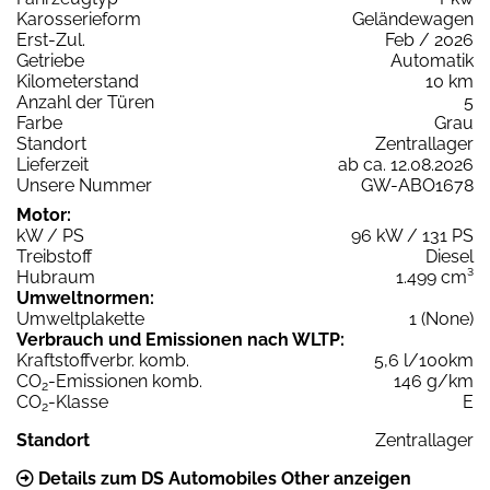
Karosserieform
Geländewagen
Erst-Zul.
Feb / 2026
Getriebe
Automatik
Kilometerstand
10 km
Anzahl der Türen
5
Farbe
Grau
Standort
Zentrallager
Lieferzeit
ab ca. 12.08.2026
Unsere Nummer
GW-ABO1678
Motor:
kW / PS
96 kW / 131 PS
Treibstoff
Diesel
Hubraum
1.499 cm³
Umweltnormen:
Umweltplakette
1 (None)
Verbrauch und Emissionen nach WLTP:
Kraftstoffverbr. komb.
5,6 l/100km
CO
-Emissionen komb.
146 g/km
2
CO
-Klasse
E
2
Standort
Zentrallager
Details zum DS Automobiles Other anzeigen