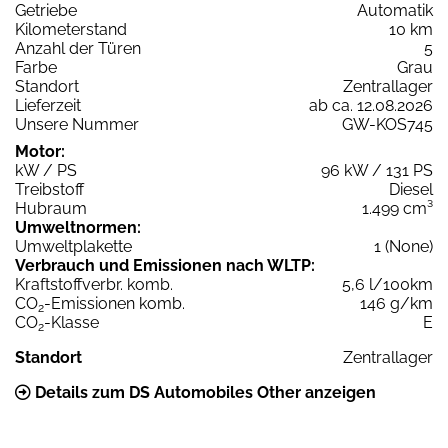
Getriebe
Automatik
Kilometerstand
10 km
Anzahl der Türen
5
Farbe
Grau
Standort
Zentrallager
Lieferzeit
ab ca. 12.08.2026
Unsere Nummer
GW-KOS745
Motor:
kW / PS
96 kW / 131 PS
Treibstoff
Diesel
Hubraum
1.499 cm³
Umweltnormen:
Umweltplakette
1 (None)
Verbrauch und Emissionen nach WLTP:
Kraftstoffverbr. komb.
5,6 l/100km
CO
-Emissionen komb.
146 g/km
2
CO
-Klasse
E
2
Standort
Zentrallager
Details zum DS Automobiles Other anzeigen