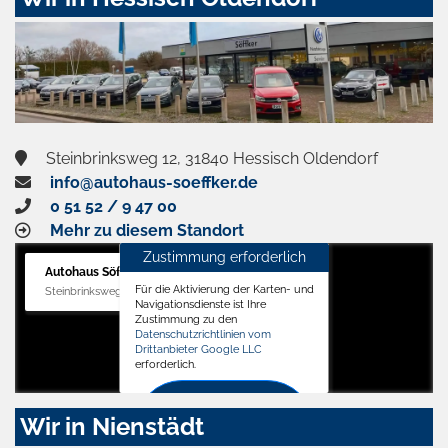
Steinbrinksweg 12, 31840 Hessisch Oldendorf
info@autohaus-soeffker.de
0 51 52 / 9 47 00
Mehr zu diesem Standort
Zustimmung erforderlich
Autohaus Söffker GmbH
Für die Aktivierung der Karten- und
Steinbrinksweg 12, 31840 Hessisch Oldendorf
Navigationsdienste ist Ihre
Zustimmung zu den
Datenschutzrichtlinien vom
Drittanbieter Google LLC
erforderlich.
Zustimmen
Wir in Nienstädt
und
aktivieren