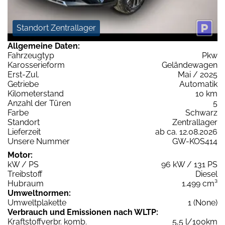
Standort Zentrallager
Allgemeine Daten:
Fahrzeugtyp
Pkw
Karosserieform
Geländewagen
Erst-Zul.
Mai / 2025
Getriebe
Automatik
Kilometerstand
10 km
Anzahl der Türen
5
Farbe
Schwarz
Standort
Zentrallager
Lieferzeit
ab ca. 12.08.2026
Unsere Nummer
GW-KOS414
Motor:
kW / PS
96 kW / 131 PS
Treibstoff
Diesel
Hubraum
1.499 cm³
Umweltnormen:
Umweltplakette
1 (None)
Verbrauch und Emissionen nach WLTP:
Kraftstoffverbr. komb.
5,5 l/100km