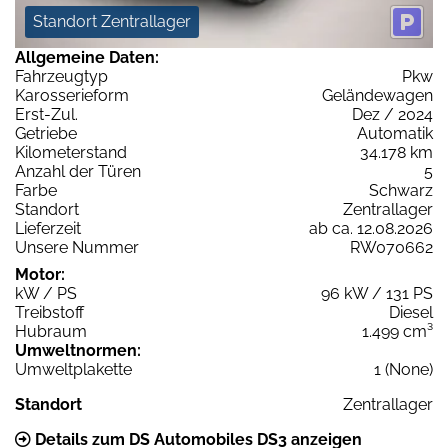
Standort Zentrallager
Allgemeine Daten:
Fahrzeugtyp
Pkw
Karosserieform
Geländewagen
Erst-Zul.
Dez / 2024
Getriebe
Automatik
Kilometerstand
34.178 km
Anzahl der Türen
5
Farbe
Schwarz
Standort
Zentrallager
Lieferzeit
ab ca. 12.08.2026
Unsere Nummer
RW070662
Motor:
kW / PS
96 kW / 131 PS
Treibstoff
Diesel
Hubraum
1.499 cm³
Umweltnormen:
Umweltplakette
1 (None)
Standort
Zentrallager
Details zum DS Automobiles DS3 anzeigen