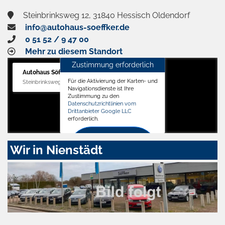
Steinbrinksweg 12, 31840 Hessisch Oldendorf
info@autohaus-soeffker.de
0 51 52 / 9 47 00
Mehr zu diesem Standort
Zustimmung erforderlich
Autohaus Söffker GmbH
Für die Aktivierung der Karten- und
Steinbrinksweg 12, 31840 Hessisch Oldendorf
Navigationsdienste ist Ihre
Zustimmung zu den
Datenschutzrichtlinien vom
Drittanbieter Google LLC
erforderlich.
Zustimmen
Wir in Nienstädt
und
aktivieren