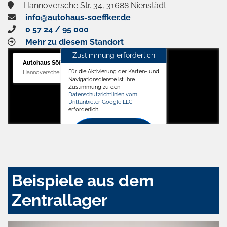
Hannoversche Str. 34, 31688 Nienstädt
info@autohaus-soeffker.de
0 57 24 / 95 000
Mehr zu diesem Standort
Zustimmung erforderlich
Autohaus Söffker GmbH
Für die Aktivierung der Karten- und
Hannoversche Str. 34, 31688 Nienstädt
Navigationsdienste ist Ihre
Zustimmung zu den
Datenschutzrichtlinien vom
Drittanbieter Google LLC
erforderlich.
Zustimmen
und
aktivieren
Beispiele aus dem
Zentrallager