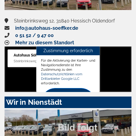
Steinbrinksweg 12, 31840 Hessisch Oldendorf
info@autohaus-soeffker.de
0 51 52 / 9 47 00
Mehr zu diesem Standort
Zustimmung erforderlich
Autohaus Söffker GmbH
Für die Aktivierung der Karten- und
Steinbrinksweg 12, 31840 Hessisch Oldendorf
Navigationsdienste ist Ihre
Zustimmung zu den
Datenschutzrichtlinien vom
Drittanbieter Google LLC
erforderlich.
Zustimmen
Wir in Nienstädt
und
aktivieren