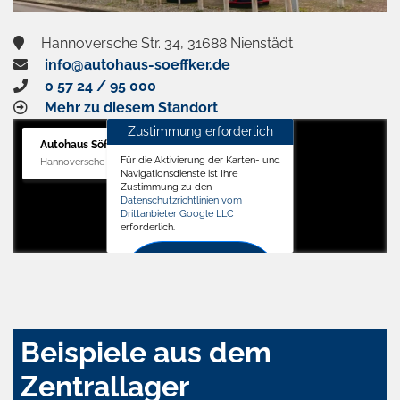
Hannoversche Str. 34, 31688 Nienstädt
info@autohaus-soeffker.de
0 57 24 / 95 000
Mehr zu diesem Standort
Zustimmung erforderlich
Autohaus Söffker GmbH
Für die Aktivierung der Karten- und
Hannoversche Str. 34, 31688 Nienstädt
Navigationsdienste ist Ihre
Zustimmung zu den
Datenschutzrichtlinien vom
Drittanbieter Google LLC
erforderlich.
Zustimmen
und
aktivieren
Beispiele aus dem
Zentrallager