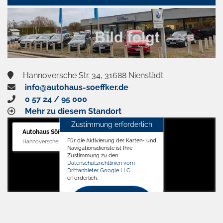
aktivieren
Hannoversche Str. 34, 31688 Nienstädt
info@autohaus-soeffker.de
0 57 24 / 95 000
Mehr zu diesem Standort
Zustimmung erforderlich
Autohaus Söffker GmbH
Für die Aktivierung der Karten- und
Hannoversche Str. 34, 31688 Nienstädt
Navigationsdienste ist Ihre
Zustimmung zu den
Datenschutzrichtlinien vom
Drittanbieter Google LLC
erforderlich.
Zustimmen
und
aktivieren