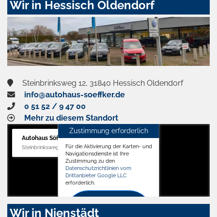
Wir in Hessisch Oldendorf
Steinbrinksweg 12, 31840 Hessisch Oldendorf
info@autohaus-soeffker.de
0 51 52 / 9 47 00
Mehr zu diesem Standort
Zustimmung erforderlich
Autohaus Söffker GmbH
Für die Aktivierung der Karten- und
Steinbrinksweg 12, 31840 Hessisch Oldendorf
Navigationsdienste ist Ihre
Zustimmung zu den
Datenschutzrichtlinien vom
Drittanbieter Google LLC
erforderlich.
Zustimmen
Wir in Nienstädt
und