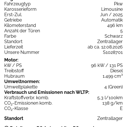
Fahrzeugtyp
Pkw
Karosserieform
Limousine
Erst-Zul.
Jun / 2025
Getriebe
Automatik
Kilometerstand
496 km
Anzahl der Türen
5
Farbe
Schwarz
Standort
Zentrallager
Lieferzeit
ab ca. 12.08.2026
Unsere Nummer
S1028701
Motor:
kW / PS
96 kW / 131 PS
Treibstoff
Diesel
Hubraum
1.499 cm³
Umweltnormen:
Umweltplakette
4 (Green)
Verbrauch und Emissionen nach WLTP:
Kraftstoffverbr. komb.
5,3 l/100km
CO
-Emissionen komb.
138 g/km
2
CO
-Klasse
E
2
Standort
Zentrallager