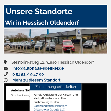
Unsere Standorte
Wir in Hessisch Oldendorf
Steinbrinksweg 12, 31840 Hessisch Oldendorf
info@autohaus-soeffker.de
0 51 52 / 9 47 00
Mehr zu diesem Standort
Zustimmung erforderlich
Autohaus Söffker GmbH
Für die Aktivierung der Karten- und
Steinbrinksweg 12, 31840 Hessisch Oldendorf
Navigationsdienste ist Ihre
Zustimmung zu den
Datenschutzrichtlinien vom
Drittanbieter Google LLC