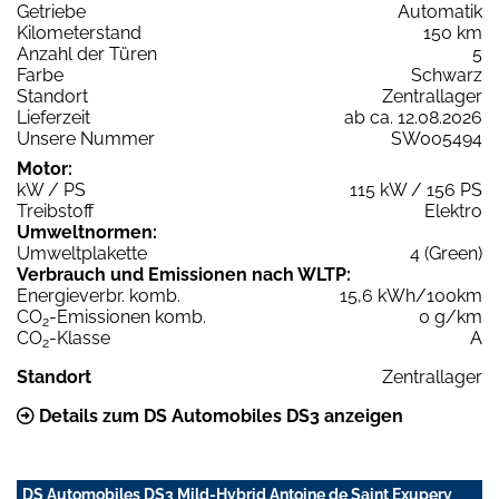
Getriebe
Automatik
Kilometerstand
150 km
Anzahl der Türen
5
Farbe
Schwarz
Standort
Zentrallager
Lieferzeit
ab ca. 12.08.2026
Unsere Nummer
SW005494
Motor:
kW / PS
115 kW / 156 PS
Treibstoff
Elektro
Umweltnormen:
Umweltplakette
4 (Green)
Verbrauch und Emissionen nach WLTP:
Energieverbr. komb.
15,6 kWh/100km
CO
-Emissionen komb.
0 g/km
2
CO
-Klasse
A
2
Standort
Zentrallager
Details zum DS Automobiles DS3 anzeigen
DS Automobiles DS3 Mild-Hybrid Antoine de Saint Exupery