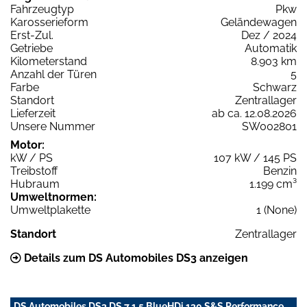
Fahrzeugtyp
Pkw
Karosserieform
Geländewagen
Erst-Zul.
Dez / 2024
Getriebe
Automatik
Kilometerstand
8.903 km
Anzahl der Türen
5
Farbe
Schwarz
Standort
Zentrallager
Lieferzeit
ab ca. 12.08.2026
Unsere Nummer
SW002801
Motor:
kW / PS
107 kW / 145 PS
Treibstoff
Benzin
Hubraum
1.199 cm³
Umweltnormen:
Umweltplakette
1 (None)
Standort
Zentrallager
Details zum DS Automobiles DS3 anzeigen
DS Automobiles DS3 DS 7 1.5 BlueHDi 130 S&S Performance