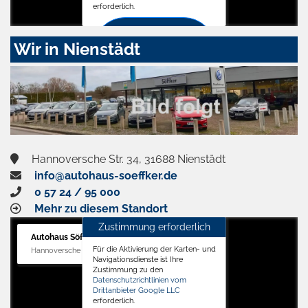
erforderlich.
Zustimmen
Wir in Nienstädt
und
aktivieren
Hannoversche Str. 34, 31688 Nienstädt
info@autohaus-soeffker.de
0 57 24 / 95 000
Mehr zu diesem Standort
Zustimmung erforderlich
Autohaus Söffker GmbH
Für die Aktivierung der Karten- und
Hannoversche Str. 34, 31688 Nienstädt
Navigationsdienste ist Ihre
Zustimmung zu den
Datenschutzrichtlinien vom
Drittanbieter Google LLC
erforderlich.