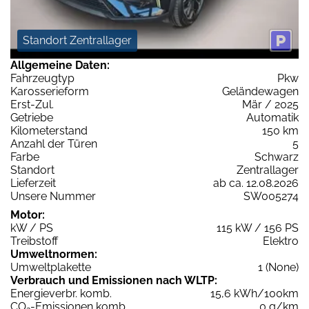
Standort Zentrallager
Allgemeine Daten:
Fahrzeugtyp
Pkw
Karosserieform
Geländewagen
Erst-Zul.
Mär / 2025
Getriebe
Automatik
Kilometerstand
150 km
Anzahl der Türen
5
Farbe
Schwarz
Standort
Zentrallager
Lieferzeit
ab ca. 12.08.2026
Unsere Nummer
SW005274
Motor:
kW / PS
115 kW / 156 PS
Treibstoff
Elektro
Umweltnormen:
Umweltplakette
1 (None)
Verbrauch und Emissionen nach WLTP:
Energieverbr. komb.
15,6 kWh/100km
CO
-Emissionen komb.
0 g/km