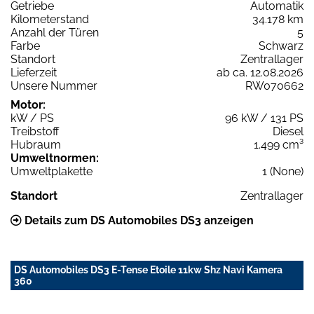
Getriebe
Automatik
Kilometerstand
34.178 km
Anzahl der Türen
5
Farbe
Schwarz
Standort
Zentrallager
Lieferzeit
ab ca. 12.08.2026
Unsere Nummer
RW070662
Motor:
kW / PS
96 kW / 131 PS
Treibstoff
Diesel
Hubraum
1.499 cm³
Umweltnormen:
Umweltplakette
1 (None)
Standort
Zentrallager
Details zum DS Automobiles DS3 anzeigen
DS Automobiles DS3 E-Tense Etoile 11kw Shz Navi Kamera
360