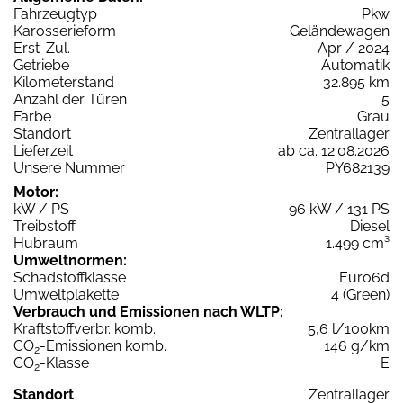
Fahrzeugtyp
Pkw
Karosserieform
Geländewagen
Erst-Zul.
Apr / 2024
Getriebe
Automatik
Kilometerstand
32.895 km
Anzahl der Türen
5
Farbe
Grau
Standort
Zentrallager
Lieferzeit
ab ca. 12.08.2026
Unsere Nummer
PY682139
Motor:
kW / PS
96 kW / 131 PS
Treibstoff
Diesel
Hubraum
1.499 cm³
Umweltnormen:
Schadstoffklasse
Euro6d
Umweltplakette
4 (Green)
Verbrauch und Emissionen nach WLTP:
Kraftstoffverbr. komb.
5,6 l/100km
CO
-Emissionen komb.
146 g/km
2
CO
-Klasse
E
2
Standort
Zentrallager