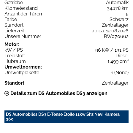
Getriebe
Automatik
Kilometerstand
34.178 km
Anzahl der Türen
5
Farbe
Schwarz
Standort
Zentrallager
Lieferzeit
ab ca. 12.08.2026
Unsere Nummer
RW070662
Motor:
kW / PS
96 kW / 131 PS
Treibstoff
Diesel
Hubraum
1.499 cm³
Umweltnormen:
Umweltplakette
1 (None)
Standort
Zentrallager
Details zum DS Automobiles DS3 anzeigen
DS Automobiles DS3 E-Tense Etoile 11kw Shz Navi Kamera
360