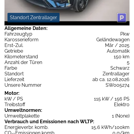
Standort Zentrallager
Allgemeine Daten:
Fahrzeugtyp
Pkw
Karosserieform
Geländewagen
Erst-Zul.
Mär / 2025
Getriebe
Automatik
Kilometerstand
150 km
Anzahl der Türen
5
Farbe
Schwarz
Standort
Zentrallager
Lieferzeit
ab ca. 12.08.2026
Unsere Nummer
SW005274
Motor:
kW / PS
115 kW / 156 PS
Treibstoff
Elektro
Umweltnormen:
Umweltplakette
1 (None)
Verbrauch und Emissionen nach WLTP:
Energieverbr. komb.
15,6 kWh/100km
CO
-Emissionen komb.
0 g/km