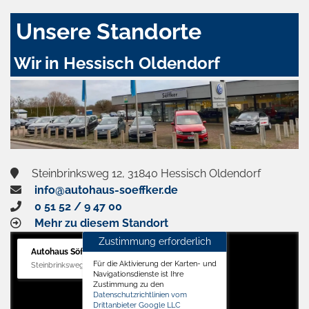
Unsere Standorte
Wir in Hessisch Oldendorf
Steinbrinksweg 12, 31840 Hessisch Oldendorf
info@autohaus-soeffker.de
0 51 52 / 9 47 00
Mehr zu diesem Standort
Zustimmung erforderlich
Autohaus Söffker GmbH
Für die Aktivierung der Karten- und
Steinbrinksweg 12, 31840 Hessisch Oldendorf
Navigationsdienste ist Ihre
Zustimmung zu den
Datenschutzrichtlinien vom
Drittanbieter Google LLC