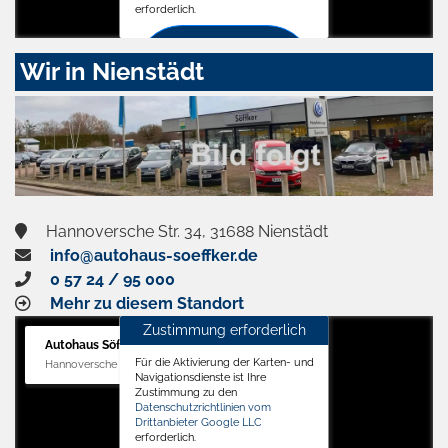
erforderlich.
Zustimmen
Wir in Nienstädt
und
aktivieren
Hannoversche Str. 34, 31688 Nienstädt
info@autohaus-soeffker.de
0 57 24 / 95 000
Mehr zu diesem Standort
Zustimmung erforderlich
Autohaus Söffker GmbH
Für die Aktivierung der Karten- und
Hannoversche Str. 34, 31688 Nienstädt
Navigationsdienste ist Ihre
Zustimmung zu den
Datenschutzrichtlinien vom
Drittanbieter Google LLC
erforderlich.