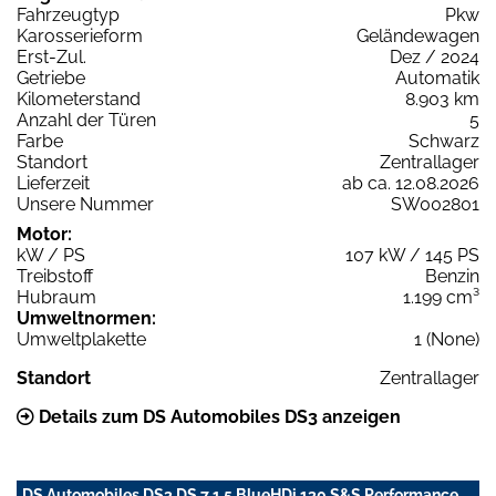
Fahrzeugtyp
Pkw
Karosserieform
Geländewagen
Erst-Zul.
Dez / 2024
Getriebe
Automatik
Kilometerstand
8.903 km
Anzahl der Türen
5
Farbe
Schwarz
Standort
Zentrallager
Lieferzeit
ab ca. 12.08.2026
Unsere Nummer
SW002801
Motor:
kW / PS
107 kW / 145 PS
Treibstoff
Benzin
Hubraum
1.199 cm³
Umweltnormen:
Umweltplakette
1 (None)
Standort
Zentrallager
Details zum DS Automobiles DS3 anzeigen
DS Automobiles DS3 DS 7 1.5 BlueHDi 130 S&S Performance