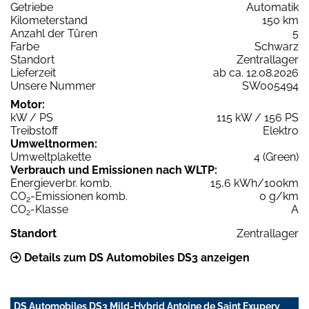
Getriebe
Automatik
Kilometerstand
150 km
Anzahl der Türen
5
Farbe
Schwarz
Standort
Zentrallager
Lieferzeit
ab ca. 12.08.2026
Unsere Nummer
SW005494
Motor:
kW / PS
115 kW / 156 PS
Treibstoff
Elektro
Umweltnormen:
Umweltplakette
4 (Green)
Verbrauch und Emissionen nach WLTP:
Energieverbr. komb.
15,6 kWh/100km
CO
-Emissionen komb.
0 g/km
2
CO
-Klasse
A
2
Standort
Zentrallager
Details zum DS Automobiles DS3 anzeigen
DS Automobiles DS3 Mild-Hybrid Antoine de Saint Exupery