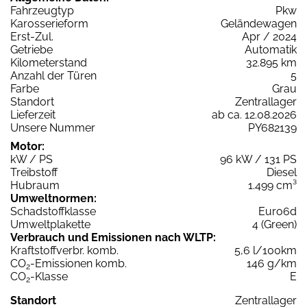
Fahrzeugtyp
Pkw
Karosserieform
Geländewagen
Erst-Zul.
Apr / 2024
Getriebe
Automatik
Kilometerstand
32.895 km
Anzahl der Türen
5
Farbe
Grau
Standort
Zentrallager
Lieferzeit
ab ca. 12.08.2026
Unsere Nummer
PY682139
Motor:
kW / PS
96 kW / 131 PS
Treibstoff
Diesel
Hubraum
1.499 cm³
Umweltnormen:
Schadstoffklasse
Euro6d
Umweltplakette
4 (Green)
Verbrauch und Emissionen nach WLTP:
Kraftstoffverbr. komb.
5,6 l/100km
CO
-Emissionen komb.
146 g/km
2
CO
-Klasse
E
2
Standort
Zentrallager