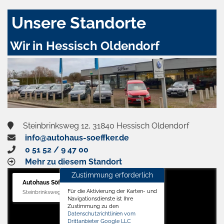
Unsere Standorte
Wir in Hessisch Oldendorf
Steinbrinksweg 12, 31840 Hessisch Oldendorf
info@autohaus-soeffker.de
0 51 52 / 9 47 00
Mehr zu diesem Standort
Zustimmung erforderlich
Autohaus Söffker GmbH
Für die Aktivierung der Karten- und
Steinbrinksweg 12, 31840 Hessisch Oldendorf
Navigationsdienste ist Ihre
Zustimmung zu den
Datenschutzrichtlinien vom
Drittanbieter Google LLC