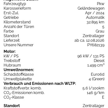
Fahrzeugtyp
Pkw
Karosserieform
Geländewagen
Erst-Zul.
Apr / 2024
Getriebe
Automatik
Kilometerstand
32.895 km
Anzahl der Türen
5
Farbe
Grau
Standort
Zentrallager
Lieferzeit
ab ca. 12.08.2026
Unsere Nummer
PY682139
Motor:
kW / PS
96 kW / 131 PS
Treibstoff
Diesel
Hubraum
1.499 cm³
Umweltnormen:
Schadstoffklasse
Euro6d
Umweltplakette
4 (Green)
Verbrauch und Emissionen nach WLTP:
Kraftstoffverbr. komb.
5,6 l/100km
CO
-Emissionen komb.
146 g/km
2
CO
-Klasse
E
2
Standort
Zentrallager