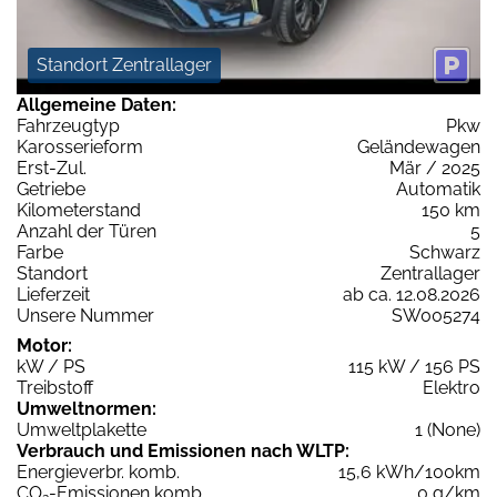
Standort Zentrallager
Allgemeine Daten:
Fahrzeugtyp
Pkw
Karosserieform
Geländewagen
Erst-Zul.
Mär / 2025
Getriebe
Automatik
Kilometerstand
150 km
Anzahl der Türen
5
Farbe
Schwarz
Standort
Zentrallager
Lieferzeit
ab ca. 12.08.2026
Unsere Nummer
SW005274
Motor:
kW / PS
115 kW / 156 PS
Treibstoff
Elektro
Umweltnormen:
Umweltplakette
1 (None)
Verbrauch und Emissionen nach WLTP:
Energieverbr. komb.
15,6 kWh/100km
CO
-Emissionen komb.
0 g/km