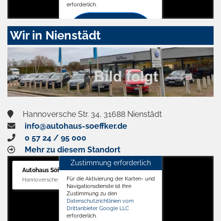
erforderlich.
Zustimmen
Wir in Nienstädt
und
aktivieren
Hannoversche Str. 34, 31688 Nienstädt
info@autohaus-soeffker.de
0 57 24 / 95 000
Mehr zu diesem Standort
Zustimmung erforderlich
Autohaus Söffker GmbH
Für die Aktivierung der Karten- und
Hannoversche Str. 34, 31688 Nienstädt
Navigationsdienste ist Ihre
Zustimmung zu den
Datenschutzrichtlinien vom
Drittanbieter Google LLC
erforderlich.