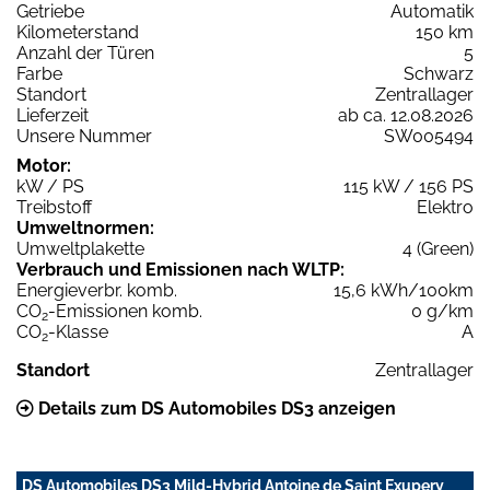
Getriebe
Automatik
Kilometerstand
150 km
Anzahl der Türen
5
Farbe
Schwarz
Standort
Zentrallager
Lieferzeit
ab ca. 12.08.2026
Unsere Nummer
SW005494
Motor:
kW / PS
115 kW / 156 PS
Treibstoff
Elektro
Umweltnormen:
Umweltplakette
4 (Green)
Verbrauch und Emissionen nach WLTP:
Energieverbr. komb.
15,6 kWh/100km
CO
-Emissionen komb.
0 g/km
2
CO
-Klasse
A
2
Standort
Zentrallager
Details zum DS Automobiles DS3 anzeigen
DS Automobiles DS3 Mild-Hybrid Antoine de Saint Exupery