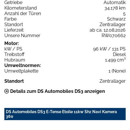
Getriebe
Automatik
Kilometerstand
34.178 km
Anzahl der Türen
5
Farbe
Schwarz
Standort
Zentrallager
Lieferzeit
ab ca. 12.08.2026
Unsere Nummer
RW070662
Motor:
kW / PS
96 kW / 131 PS
Treibstoff
Diesel
Hubraum
1.499 cm³
Umweltnormen:
Umweltplakette
1 (None)
Standort
Zentrallager
Details zum DS Automobiles DS3 anzeigen
DS Automobiles DS3 E-Tense Etoile 11kw Shz Navi Kamera
360