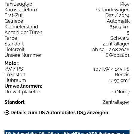
Fahrzeugtyp
Pkw
Karosserieform
Geländewagen
Erst-Zul.
Dez / 2024
Getriebe
Automatik
Kilometerstand
8.903 km
Anzahl der Türen
5
Farbe
Schwarz
Standort
Zentrallager
Lieferzeit
ab ca. 12.08.2026
Unsere Nummer
SW002801
Motor:
kW / PS
107 kW / 145 PS
Treibstoff
Benzin
Hubraum
1.199 cm³
Umweltnormen:
Umweltplakette
1 (None)
Standort
Zentrallager
Details zum DS Automobiles DS3 anzeigen
DS Automobiles DS3 DS 7 1.5 BlueHDi 130 S&S Performance