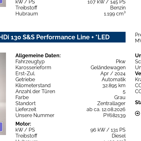
kW / PS
107 kW / 145 PS
Treibstoff
Benzin
Hubraum
1.199 cm³
Pr
HDi 130 S&S Performance Line + *LED
M
Allgemeine Daten:
U
Fahrzeugtyp
Pkw
Sc
Karosserieform
Geländewagen
Um
Erst-Zul.
Apr / 2024
Ve
Getriebe
Automatik
Kr
Kilometerstand
32.895 km
C
Anzahl der Türen
5
C
Farbe
Grau
St
Standort
Zentrallager
Lieferzeit
ab ca. 12.08.2026
Unsere Nummer
PY682139
Motor:
kW / PS
96 kW / 131 PS
Treibstoff
Diesel