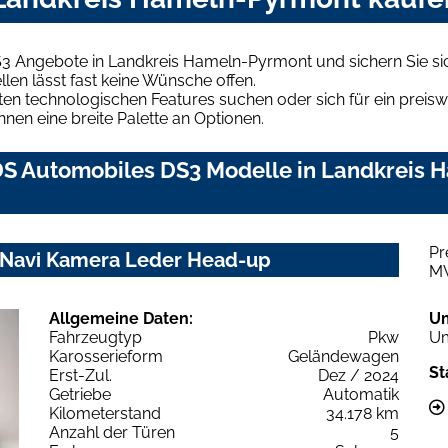
S3 Angebote in Landkreis Hameln-Pyrmont und sichern Sie s
len lässt fast keine Wünsche offen.
en technologischen Features suchen oder sich für ein preiswe
hnen eine breite Palette an Optionen.
DS Automobiles DS3 Modelle in Landkreis 
Pr
z Navi Kamera Leder Head-up
M
Allgemeine Daten:
U
Fahrzeugtyp
Pkw
Um
Karosserieform
Geländewagen
St
Erst-Zul.
Dez / 2024
Getriebe
Automatik
Kilometerstand
34.178 km
Anzahl der Türen
5