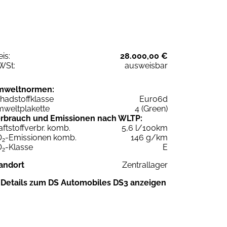
eis:
28.000,00 €
WSt:
ausweisbar
mweltnormen:
hadstoffklasse
Euro6d
weltplakette
4 (Green)
rbrauch und Emissionen nach WLTP:
aftstoffverbr. komb.
5,6 l/100km
O
-Emissionen komb.
146 g/km
2
O
-Klasse
E
2
andort
Zentrallager
Details zum DS Automobiles DS3 anzeigen