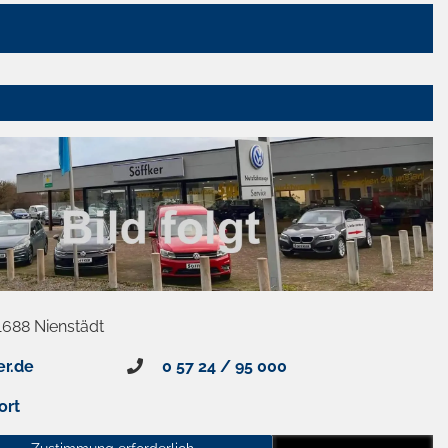
1688 Nienstädt
er.de
0 57 24 / 95 000
ort