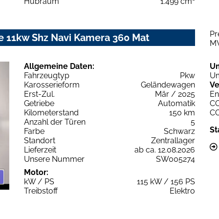
Hubraum
1.499 cm³
Pr
le 11kw Shz Navi Kamera 360 Mat
M
Allgemeine Daten:
U
Fahrzeugtyp
Pkw
Um
Karosserieform
Geländewagen
Ve
Erst-Zul.
Mär / 2025
En
Getriebe
Automatik
C
Kilometerstand
150 km
C
Anzahl der Türen
5
St
Farbe
Schwarz
Standort
Zentrallager
Lieferzeit
ab ca. 12.08.2026
Unsere Nummer
SW005274
Motor:
kW / PS
115 kW / 156 PS
Treibstoff
Elektro