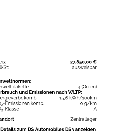
eis:
27.850,00 €
WSt:
ausweisbar
mweltnormen:
weltplakette
4 (Green)
rbrauch und Emissionen nach WLTP:
ergieverbr. komb.
15,6 kWh/100km
O
-Emissionen komb.
0 g/km
2
O
-Klasse
A
2
andort
Zentrallager
Details zum DS Automobiles DS3 anzeigen