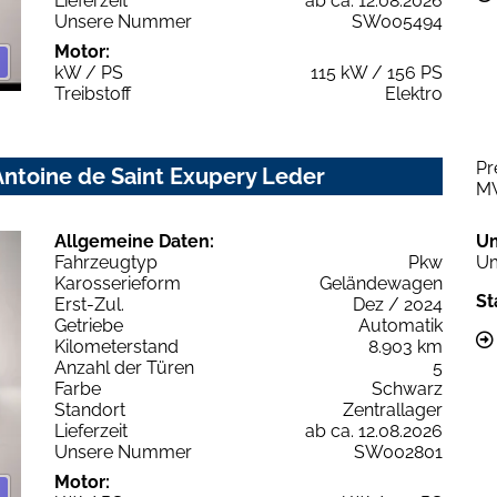
Lieferzeit
ab ca. 12.08.2026
Unsere Nummer
SW005494
Motor:
kW / PS
115 kW / 156 PS
Treibstoff
Elektro
Pr
ntoine de Saint Exupery Leder
M
Allgemeine Daten:
U
Fahrzeugtyp
Pkw
Um
Karosserieform
Geländewagen
St
Erst-Zul.
Dez / 2024
Getriebe
Automatik
Kilometerstand
8.903 km
Anzahl der Türen
5
Farbe
Schwarz
Standort
Zentrallager
Lieferzeit
ab ca. 12.08.2026
Unsere Nummer
SW002801
Motor: