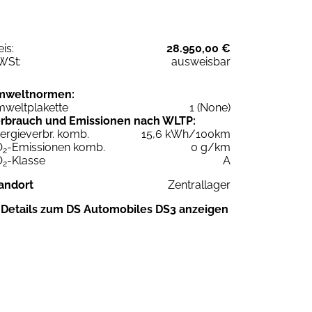
eis:
28.950,00 €
WSt:
ausweisbar
mweltnormen:
weltplakette
1 (None)
rbrauch und Emissionen nach WLTP:
ergieverbr. komb.
15,6 kWh/100km
O
-Emissionen komb.
0 g/km
2
O
-Klasse
A
2
andort
Zentrallager
Details zum DS Automobiles DS3 anzeigen