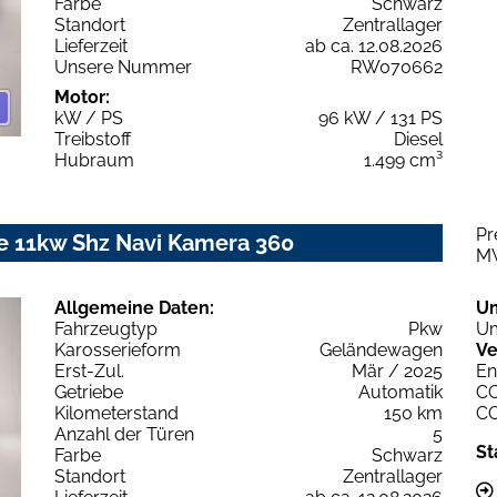
Farbe
Schwarz
Standort
Zentrallager
Lieferzeit
ab ca. 12.08.2026
Unsere Nummer
RW070662
Motor:
kW / PS
96 kW / 131 PS
Treibstoff
Diesel
Hubraum
1.499 cm³
Pr
le 11kw Shz Navi Kamera 360
M
Allgemeine Daten:
U
Fahrzeugtyp
Pkw
Um
Karosserieform
Geländewagen
Ve
Erst-Zul.
Mär / 2025
En
Getriebe
Automatik
C
Kilometerstand
150 km
C
Anzahl der Türen
5
St
Farbe
Schwarz
Standort
Zentrallager