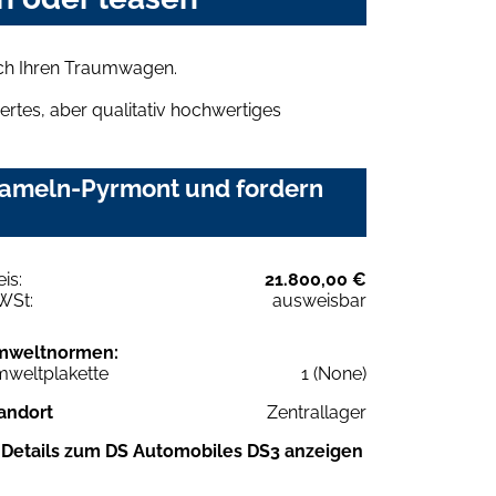
ich Ihren Traumwagen.
rtes, aber qualitativ hochwertiges
Hameln-Pyrmont und fordern
eis:
21.800,00 €
WSt:
ausweisbar
mweltnormen:
weltplakette
1 (None)
andort
Zentrallager
Details zum DS Automobiles DS3 anzeigen