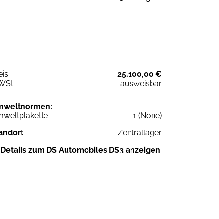
eis:
25.100,00 €
WSt:
ausweisbar
mweltnormen:
weltplakette
1 (None)
andort
Zentrallager
Details zum DS Automobiles DS3 anzeigen