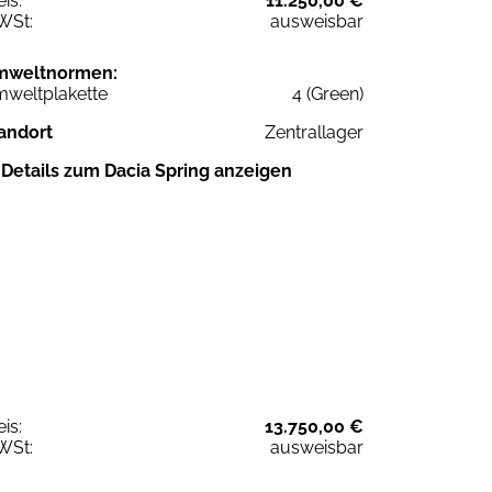
eis:
11.250,00 €
WSt:
ausweisbar
mweltnormen:
weltplakette
4 (Green)
andort
Zentrallager
Details zum Dacia Spring anzeigen
eis:
13.750,00 €
WSt:
ausweisbar