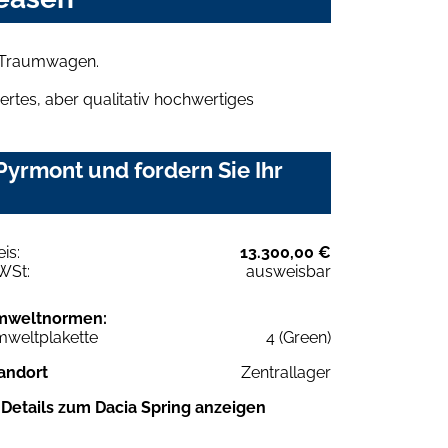
n Traumwagen.
rtes, aber qualitativ hochwertiges
yrmont und fordern Sie Ihr
eis:
13.300,00 €
WSt:
ausweisbar
mweltnormen:
weltplakette
4 (Green)
andort
Zentrallager
Details zum Dacia Spring anzeigen