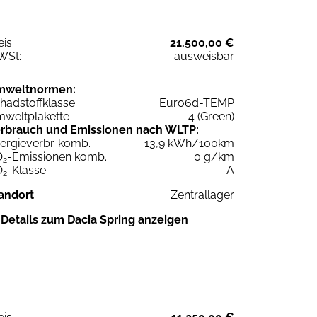
eis:
21.500,00 €
WSt:
ausweisbar
mweltnormen:
hadstoffklasse
Euro6d-TEMP
weltplakette
4 (Green)
rbrauch und Emissionen nach WLTP:
ergieverbr. komb.
13,9 kWh/100km
O
-Emissionen komb.
0 g/km
2
O
-Klasse
A
2
andort
Zentrallager
Details zum Dacia Spring anzeigen