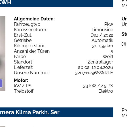
Pr
 KWH
M
Allgemeine Daten:
U
Fahrzeugtyp
Pkw
Um
Karosserieform
Limousine
St
Erst-Zul.
Dez / 2022
Getriebe
Automatik
Kilometerstand
31.059 km
Anzahl der Türen
5
Farbe
Weiß
Standort
Zentrallager
Lieferzeit
ab ca. 12.08.2026
Unsere Nummer
320711296SWRTE
Motor:
kW / PS
33 kW / 45 PS
Treibstoff
Elektro
Pr
amera Klima Parkh. Ser
M