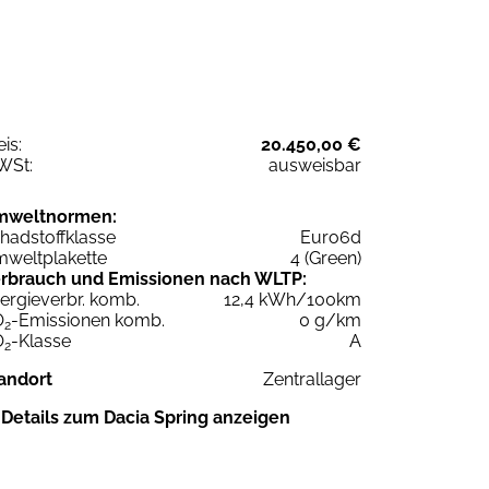
eis:
20.450,00 €
WSt:
ausweisbar
mweltnormen:
hadstoffklasse
Euro6d
weltplakette
4 (Green)
rbrauch und Emissionen nach WLTP:
ergieverbr. komb.
12,4 kWh/100km
O
-Emissionen komb.
0 g/km
2
O
-Klasse
A
2
andort
Zentrallager
Details zum Dacia Spring anzeigen