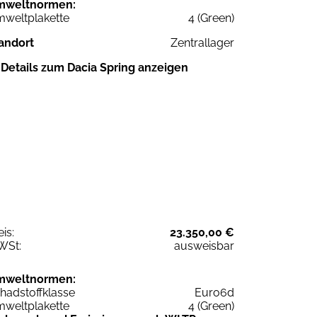
mweltnormen:
weltplakette
4 (Green)
andort
Zentrallager
Details zum Dacia Spring anzeigen
eis:
23.350,00 €
WSt:
ausweisbar
mweltnormen:
hadstoffklasse
Euro6d
weltplakette
4 (Green)