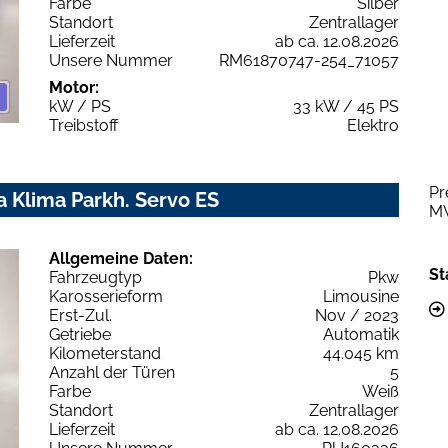
Farbe
Silber
Standort
Zentrallager
Lieferzeit
ab ca. 12.08.2026
Unsere Nummer
RM61870747-254_71057
Motor:
kW / PS
33 kW / 45 PS
Treibstoff
Elektro
Pr
 Klima Parkh. Servo ES
M
Allgemeine Daten:
St
Fahrzeugtyp
Pkw
Karosserieform
Limousine
Erst-Zul.
Nov / 2023
Getriebe
Automatik
Kilometerstand
44.045 km
Anzahl der Türen
5
Farbe
Weiß
Standort
Zentrallager
Lieferzeit
ab ca. 12.08.2026