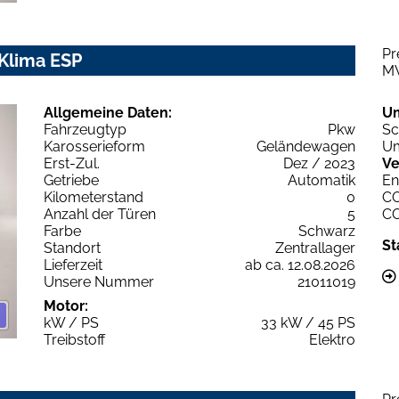
Pr
 Klima ESP
M
Allgemeine Daten:
U
Fahrzeugtyp
Pkw
Sc
Karosserieform
Geländewagen
Um
Erst-Zul.
Dez / 2023
Ve
Getriebe
Automatik
En
Kilometerstand
0
C
Anzahl der Türen
5
C
Farbe
Schwarz
St
Standort
Zentrallager
Lieferzeit
ab ca. 12.08.2026
Unsere Nummer
21011019
Motor:
kW / PS
33 kW / 45 PS
Treibstoff
Elektro