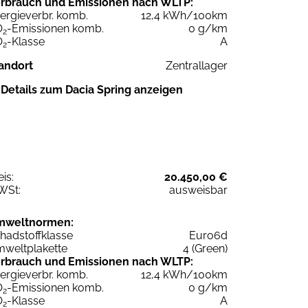
rbrauch und Emissionen nach WLTP:
ergieverbr. komb.
12,4 kWh/100km
O
-Emissionen komb.
0 g/km
2
O
-Klasse
A
2
andort
Zentrallager
Details zum Dacia Spring anzeigen
eis:
20.450,00 €
WSt:
ausweisbar
mweltnormen:
hadstoffklasse
Euro6d
weltplakette
4 (Green)
rbrauch und Emissionen nach WLTP:
ergieverbr. komb.
12,4 kWh/100km
O
-Emissionen komb.
0 g/km
2
O
-Klasse
A
2