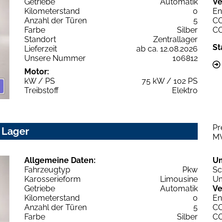
Getriebe
Automatik
Ve
Kilometerstand
0
En
Anzahl der Türen
5
C
Farbe
Silber
C
Standort
Zentrallager
St
Lieferzeit
ab ca. 12.08.2026
Unsere Nummer
106812
Motor:
kW / PS
75 kW / 102 PS
Treibstoff
Elektro
Pr
 Lager
M
Allgemeine Daten:
U
Fahrzeugtyp
Pkw
Sc
Karosserieform
Limousine
Um
Getriebe
Automatik
Ve
Kilometerstand
0
En
Anzahl der Türen
5
C
Farbe
Silber
C