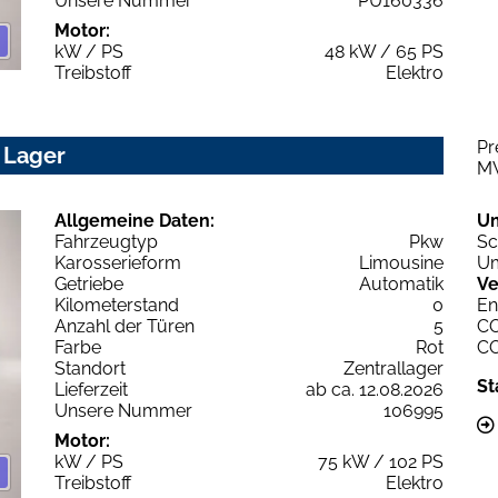
Unsere Nummer
PU160336
Motor:
kW / PS
48 kW / 65 PS
Treibstoff
Elektro
Pr
 Lager
M
Allgemeine Daten:
U
Fahrzeugtyp
Pkw
Sc
Karosserieform
Limousine
Um
Getriebe
Automatik
Ve
Kilometerstand
0
En
Anzahl der Türen
5
C
Farbe
Rot
C
Standort
Zentrallager
St
Lieferzeit
ab ca. 12.08.2026
Unsere Nummer
106995
Motor:
kW / PS
75 kW / 102 PS
Treibstoff
Elektro