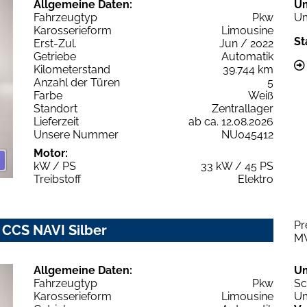
Allgemeine Daten:
U
Fahrzeugtyp
Pkw
Um
Karosserieform
Limousine
St
Erst-Zul.
Jun / 2022
Getriebe
Automatik
Kilometerstand
39.744 km
Anzahl der Türen
5
Farbe
Weiß
Standort
Zentrallager
Lieferzeit
ab ca. 12.08.2026
Unsere Nummer
NU045412
Motor:
kW / PS
33 kW / 45 PS
Treibstoff
Elektro
Pr
 CCS NAVI Silber
M
Allgemeine Daten:
U
Fahrzeugtyp
Pkw
Sc
Karosserieform
Limousine
Um