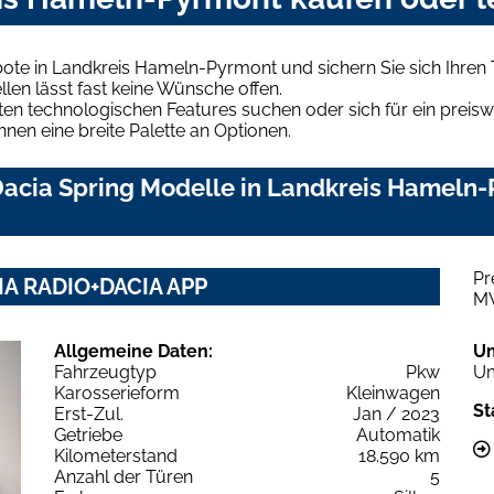
bote in Landkreis Hameln-Pyrmont und sichern Sie sich Ihre
len lässt fast keine Wünsche offen.
en technologischen Features suchen oder sich für ein preiswe
hnen eine breite Palette an Optionen.
acia Spring Modelle in Landkreis Hameln-P
Pr
IA RADIO+DACIA APP
M
Allgemeine Daten:
U
Fahrzeugtyp
Pkw
Um
Karosserieform
Kleinwagen
St
Erst-Zul.
Jan / 2023
Getriebe
Automatik
Kilometerstand
18.590 km
Anzahl der Türen
5