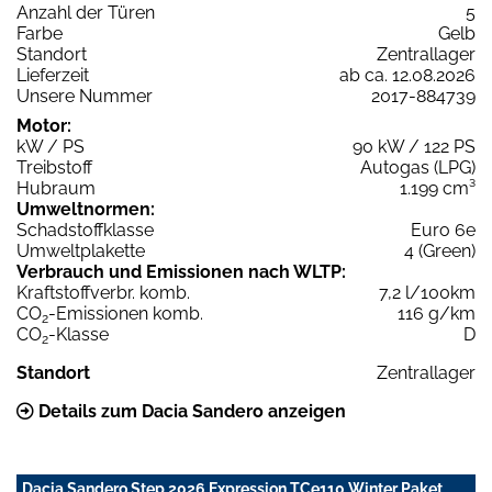
Anzahl der Türen
5
Farbe
Gelb
Standort
Zentrallager
Lieferzeit
ab ca. 12.08.2026
Unsere Nummer
2017-884739
Motor:
kW / PS
90 kW / 122 PS
Treibstoff
Autogas (LPG)
Hubraum
1.199 cm³
Umweltnormen:
Schadstoffklasse
Euro 6e
Umweltplakette
4 (Green)
Verbrauch und Emissionen nach WLTP:
Kraftstoffverbr. komb.
7,2 l/100km
CO
-Emissionen komb.
116 g/km
2
CO
-Klasse
D
2
Standort
Zentrallager
Details zum Dacia Sandero anzeigen
Dacia Sandero Step 2026 Expression TCe110 Winter Paket