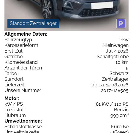
Standort Zentrallager
Allgemeine Daten:
Fahrzeugtyp
Pkw
Karosserieform
Kleinwagen
Erst-Zul.
Jul / 2026
Getriebe
Schaltgetriebe
Kilometerstand
10 km
Anzahl der Türen
5
Farbe
Schwarz
Standort
Zentrallager
Lieferzeit
ab ca. 12.08.2026
Unsere Nummer
2017-128505
Motor:
kW / PS
81 kW / 110 PS
Treibstoff
Benzin
Hubraum
999 cm³
Umweltnormen:
Schadstoffklasse
Euro 6e
Umweltplakette
4 (Green)