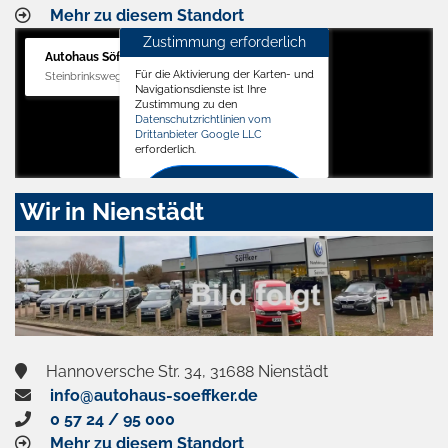
Mehr zu diesem Standort
Zustimmung erforderlich
Autohaus Söffker GmbH
Für die Aktivierung der Karten- und
Steinbrinksweg 12, 31840 Hessisch Oldendorf
Navigationsdienste ist Ihre
Zustimmung zu den
Datenschutzrichtlinien vom
Drittanbieter Google LLC
erforderlich.
Zustimmen
Wir in Nienstädt
und
aktivieren
Hannoversche Str. 34, 31688 Nienstädt
info@autohaus-soeffker.de
0 57 24 / 95 000
Mehr zu diesem Standort