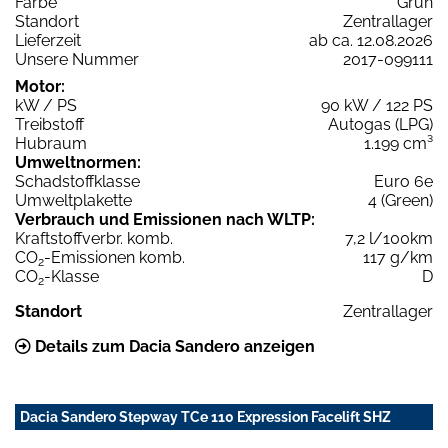
Farbe
Grün
Standort
Zentrallager
Lieferzeit
ab ca. 12.08.2026
Unsere Nummer
2017-099111
Motor:
kW / PS
90 kW / 122 PS
Treibstoff
Autogas (LPG)
Hubraum
1.199 cm³
Umweltnormen:
Schadstoffklasse
Euro 6e
Umweltplakette
4 (Green)
Verbrauch und Emissionen nach WLTP:
Kraftstoffverbr. komb.
7,2 l/100km
CO
-Emissionen komb.
117 g/km
2
CO
-Klasse
D
2
Standort
Zentrallager
Details zum Dacia Sandero anzeigen
Dacia Sandero Stepway TCe 110 Expression Facelift SHZ