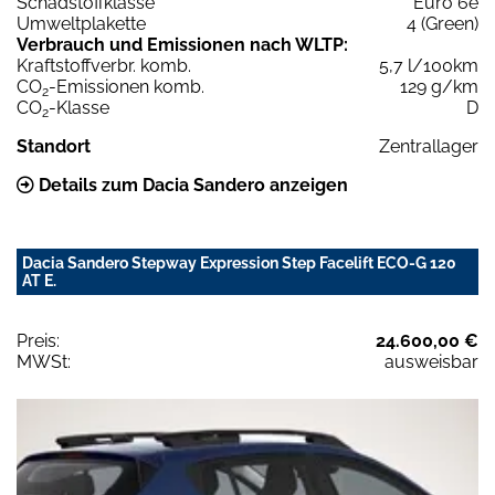
Schadstoffklasse
Euro 6e
Umweltplakette
4 (Green)
Verbrauch und Emissionen nach WLTP:
Kraftstoffverbr. komb.
5,7 l/100km
CO
-Emissionen komb.
129 g/km
2
CO
-Klasse
D
2
Standort
Zentrallager
Details zum Dacia Sandero anzeigen
Dacia Sandero Stepway Expression Step Facelift ECO-G 120
AT E.
Preis:
24.600,00 €
MWSt:
ausweisbar