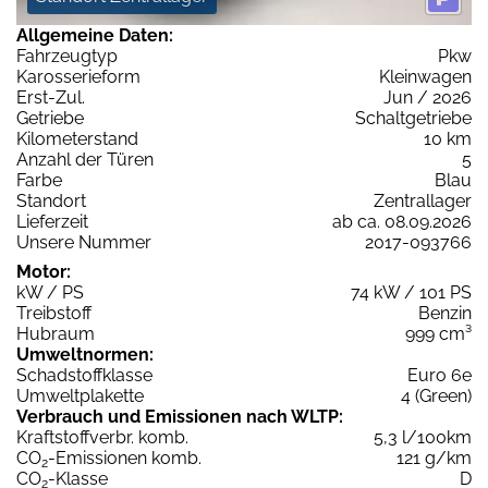
Allgemeine Daten:
Fahrzeugtyp
Pkw
Karosserieform
Kleinwagen
Erst-Zul.
Jun / 2026
Getriebe
Schaltgetriebe
Kilometerstand
10 km
Anzahl der Türen
5
Farbe
Blau
Standort
Zentrallager
Lieferzeit
ab ca. 08.09.2026
Unsere Nummer
2017-093766
Motor:
kW / PS
74 kW / 101 PS
Treibstoff
Benzin
Hubraum
999 cm³
Umweltnormen:
Schadstoffklasse
Euro 6e
Umweltplakette
4 (Green)
Verbrauch und Emissionen nach WLTP:
Kraftstoffverbr. komb.
5,3 l/100km
CO
-Emissionen komb.
121 g/km
2
CO
-Klasse
D
2