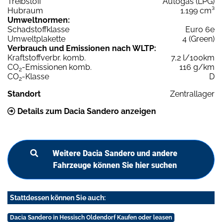
Treibstoff
Autogas (LPG)
Hubraum
1.199 cm³
Umweltnormen:
Schadstoffklasse
Euro 6e
Umweltplakette
4 (Green)
Verbrauch und Emissionen nach WLTP:
Kraftstoffverbr. komb.
7,2 l/100km
CO
-Emissionen komb.
116 g/km
2
CO
-Klasse
D
2
Standort
Zentrallager
Details zum Dacia Sandero anzeigen
Weitere Dacia Sandero und andere
Fahrzeuge können Sie hier suchen
Stattdessen können Sie auch:
Dacia Sandero in Hessisch Oldendorf Kaufen oder leasen