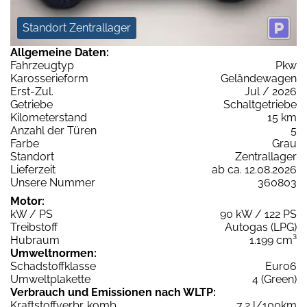
Standort Zentrallager
Allgemeine Daten:
Fahrzeugtyp
Pkw
Karosserieform
Geländewagen
Erst-Zul.
Jul / 2026
Getriebe
Schaltgetriebe
Kilometerstand
15 km
Anzahl der Türen
5
Farbe
Grau
Standort
Zentrallager
Lieferzeit
ab ca. 12.08.2026
Unsere Nummer
360803
Motor:
kW / PS
90 kW / 122 PS
Treibstoff
Autogas (LPG)
Hubraum
1.199 cm³
Umweltnormen:
Schadstoffklasse
Euro6
Umweltplakette
4 (Green)
Verbrauch und Emissionen nach WLTP:
Kraftstoffverbr. komb.
7,2 l/100km