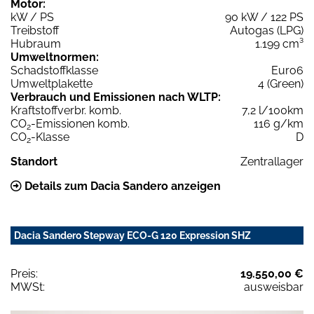
Motor:
kW / PS
90 kW / 122 PS
Treibstoff
Autogas (LPG)
Hubraum
1.199 cm³
Umweltnormen:
Schadstoffklasse
Euro6
Umweltplakette
4 (Green)
Verbrauch und Emissionen nach WLTP:
Kraftstoffverbr. komb.
7,2 l/100km
CO
-Emissionen komb.
116 g/km
2
CO
-Klasse
D
2
Standort
Zentrallager
Details zum Dacia Sandero anzeigen
Dacia Sandero Stepway ECO-G 120 Expression SHZ
Preis:
19.550,00 €
MWSt:
ausweisbar