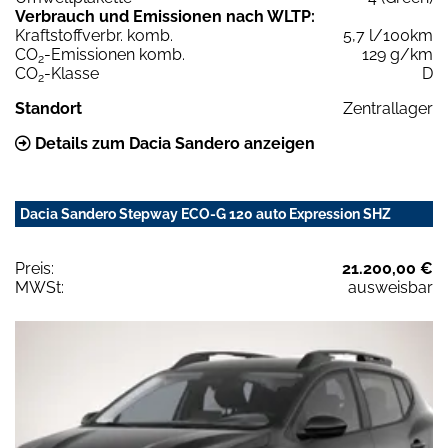
Verbrauch und Emissionen nach WLTP:
Kraftstoffverbr. komb.
5,7 l/100km
CO
-Emissionen komb.
129 g/km
2
CO
-Klasse
D
2
Standort
Zentrallager
Details zum Dacia Sandero anzeigen
Dacia Sandero Stepway ECO-G 120 auto Expression SHZ
Preis:
21.200,00 €
MWSt:
ausweisbar