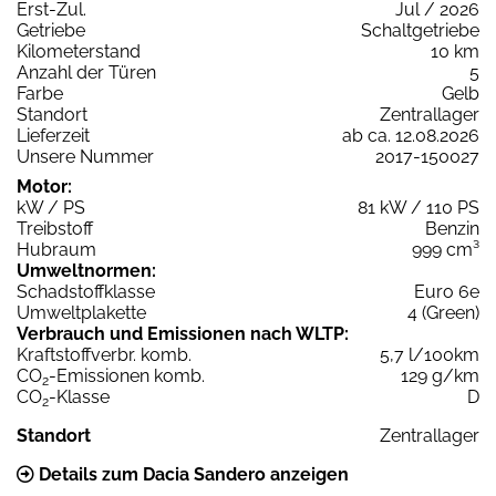
Erst-Zul.
Jul / 2026
Getriebe
Schaltgetriebe
Kilometerstand
10 km
Anzahl der Türen
5
Farbe
Gelb
Standort
Zentrallager
Lieferzeit
ab ca. 12.08.2026
Unsere Nummer
2017-150027
Motor:
kW / PS
81 kW / 110 PS
Treibstoff
Benzin
Hubraum
999 cm³
Umweltnormen:
Schadstoffklasse
Euro 6e
Umweltplakette
4 (Green)
Verbrauch und Emissionen nach WLTP:
Kraftstoffverbr. komb.
5,7 l/100km
CO
-Emissionen komb.
129 g/km
2
CO
-Klasse
D
2
Standort
Zentrallager
Details zum Dacia Sandero anzeigen