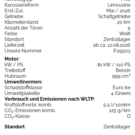
Karosserieform
Limousine
Erst-Zul.
Mai / 2026
Getriebe
Schaltgetriebe
Kilometerstand
20 km
Anzahl der Türen
5
Farbe
Weiß
Standort
Zentrallager
Lieferzeit
ab ca. 12.08.2026
Unsere Nummer
P.25503
Motor:
kW / PS
81 kW / 110 PS
Treibstoff
Benzin
Hubraum
999 cm³
Umweltnormen:
Schadstoffklasse
Euro 6e
Umweltplakette
4 (Green)
Verbrauch und Emissionen nach WLTP:
Kraftstoffverbr. komb.
5,5 l/100km
CO
-Emissionen komb.
125 g/km
2
CO
-Klasse
D
2
Standort
Zentrallager