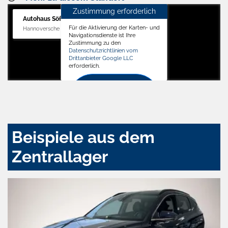
Zustimmung erforderlich
Autohaus Söffker GmbH
Für die Aktivierung der Karten- und
Hannoversche Str. 34, 31688 Nienstädt
Navigationsdienste ist Ihre
Zustimmung zu den
Datenschutzrichtlinien vom
Drittanbieter Google LLC
erforderlich.
Zustimmen
und
aktivieren
Beispiele aus dem
Zentrallager