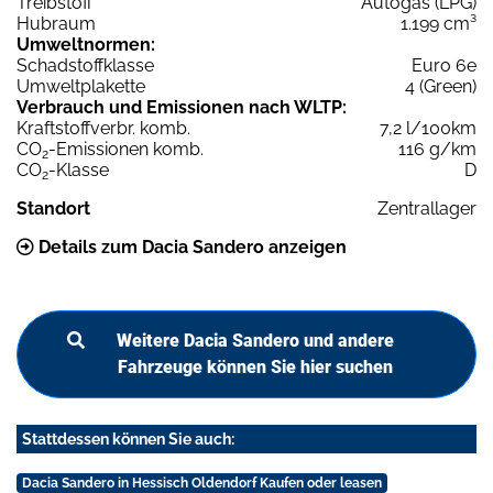
Treibstoff
Autogas (LPG)
Hubraum
1.199 cm³
Umweltnormen:
Schadstoffklasse
Euro 6e
Umweltplakette
4 (Green)
Verbrauch und Emissionen nach WLTP:
Kraftstoffverbr. komb.
7,2 l/100km
CO
-Emissionen komb.
116 g/km
2
CO
-Klasse
D
2
Standort
Zentrallager
Details zum Dacia Sandero anzeigen
Weitere Dacia Sandero und andere
Fahrzeuge können Sie hier suchen
Stattdessen können Sie auch:
Dacia Sandero in Hessisch Oldendorf Kaufen oder leasen