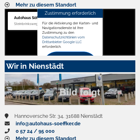
Mehr zu diesem Standort
Zustimmung erforderlich
Autohaus Söffker GmbH
Für die Aktivierung der Karten- und
Steinbrinksweg 12, 31840 Hessisch Oldendorf
Navigationsdienste ist Ihre
Zustimmung zu den
Datenschutzrichtlinien vom
Drittanbieter Google LLC
erforderlich.
Zustimmen
Wir in Nienstädt
und
aktivieren
Hannoversche Str. 34, 31688 Nienstädt
info@autohaus-soeffker.de
0 57 24 / 95 000
Mehr zu diesem Standort