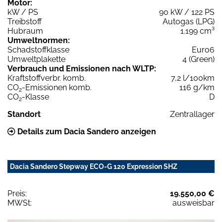
Motor:
kW / PS
90 kW / 122 PS
Treibstoff
Autogas (LPG)
Hubraum
1.199 cm³
Umweltnormen:
Schadstoffklasse
Euro6
Umweltplakette
4 (Green)
Verbrauch und Emissionen nach WLTP:
Kraftstoffverbr. komb.
7,2 l/100km
CO
-Emissionen komb.
116 g/km
2
CO
-Klasse
D
2
Standort
Zentrallager
Details zum Dacia Sandero anzeigen
Dacia Sandero Stepway ECO-G 120 Expression SHZ
Preis:
19.550,00 €
MWSt:
ausweisbar