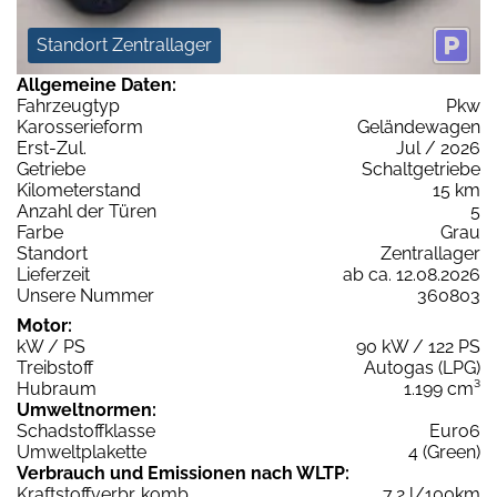
Standort Zentrallager
Allgemeine Daten:
Fahrzeugtyp
Pkw
Karosserieform
Geländewagen
Erst-Zul.
Jul / 2026
Getriebe
Schaltgetriebe
Kilometerstand
15 km
Anzahl der Türen
5
Farbe
Grau
Standort
Zentrallager
Lieferzeit
ab ca. 12.08.2026
Unsere Nummer
360803
Motor:
kW / PS
90 kW / 122 PS
Treibstoff
Autogas (LPG)
Hubraum
1.199 cm³
Umweltnormen:
Schadstoffklasse
Euro6
Umweltplakette
4 (Green)
Verbrauch und Emissionen nach WLTP:
Kraftstoffverbr. komb.
7,2 l/100km