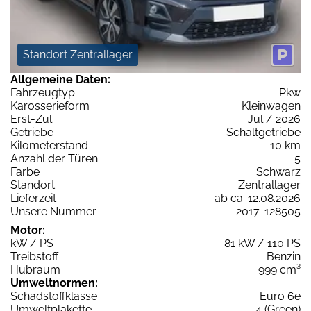
Standort Zentrallager
Allgemeine Daten:
Fahrzeugtyp
Pkw
Karosserieform
Kleinwagen
Erst-Zul.
Jul / 2026
Getriebe
Schaltgetriebe
Kilometerstand
10 km
Anzahl der Türen
5
Farbe
Schwarz
Standort
Zentrallager
Lieferzeit
ab ca. 12.08.2026
Unsere Nummer
2017-128505
Motor:
kW / PS
81 kW / 110 PS
Treibstoff
Benzin
Hubraum
999 cm³
Umweltnormen:
Schadstoffklasse
Euro 6e
Umweltplakette
4 (Green)