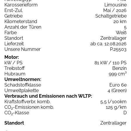
Karosserieform
Limousine
Erst-Zul.
Mai / 2026
Getriebe
Schaltgetriebe
Kilometerstand
20 km
Anzahl der Türen
5
Farbe
Weiß
Standort
Zentrallager
Lieferzeit
ab ca. 12.08.2026
Unsere Nummer
P.25503
Motor:
kW / PS
81 kW / 110 PS
Treibstoff
Benzin
Hubraum
999 cm³
Umweltnormen:
Schadstoffklasse
Euro 6e
Umweltplakette
4 (Green)
Verbrauch und Emissionen nach WLTP:
Kraftstoffverbr. komb.
5,5 l/100km
CO
-Emissionen komb.
125 g/km
2
CO
-Klasse
D
2
Standort
Zentrallager