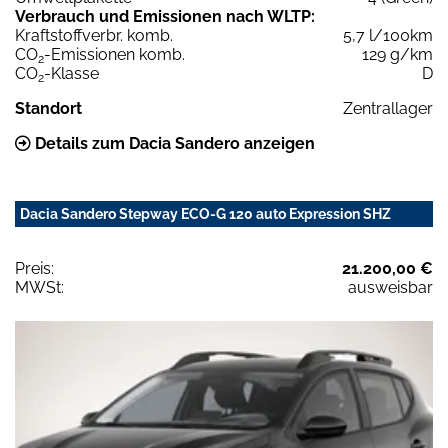
Verbrauch und Emissionen nach WLTP:
Kraftstoffverbr. komb.
5,7 l/100km
CO
-Emissionen komb.
129 g/km
2
CO
-Klasse
D
2
Standort
Zentrallager
Details zum Dacia Sandero anzeigen
Dacia Sandero Stepway ECO-G 120 auto Expression SHZ
Preis:
21.200,00 €
MWSt:
ausweisbar