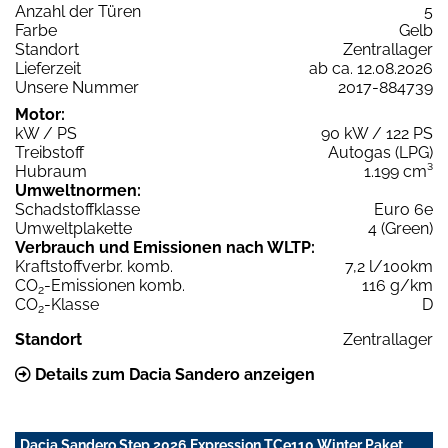
Anzahl der Türen
5
Farbe
Gelb
Standort
Zentrallager
Lieferzeit
ab ca. 12.08.2026
Unsere Nummer
2017-884739
Motor:
kW / PS
90 kW / 122 PS
Treibstoff
Autogas (LPG)
Hubraum
1.199 cm³
Umweltnormen:
Schadstoffklasse
Euro 6e
Umweltplakette
4 (Green)
Verbrauch und Emissionen nach WLTP:
Kraftstoffverbr. komb.
7,2 l/100km
CO
-Emissionen komb.
116 g/km
2
CO
-Klasse
D
2
Standort
Zentrallager
Details zum Dacia Sandero anzeigen
Dacia Sandero Step 2026 Expression TCe110 Winter Paket