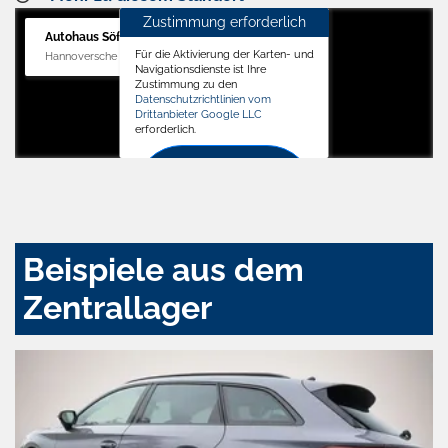
Zustimmung erforderlich
Autohaus Söffker GmbH
Für die Aktivierung der Karten- und
Hannoversche Str. 34, 31688 Nienstädt
Navigationsdienste ist Ihre
Zustimmung zu den
Datenschutzrichtlinien vom
Drittanbieter Google LLC
erforderlich.
Zustimmen
und
aktivieren
Beispiele aus dem
Zentrallager