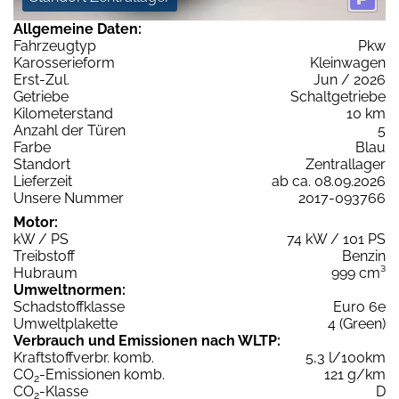
Allgemeine Daten:
Fahrzeugtyp
Pkw
Karosserieform
Kleinwagen
Erst-Zul.
Jun / 2026
Getriebe
Schaltgetriebe
Kilometerstand
10 km
Anzahl der Türen
5
Farbe
Blau
Standort
Zentrallager
Lieferzeit
ab ca. 08.09.2026
Unsere Nummer
2017-093766
Motor:
kW / PS
74 kW / 101 PS
Treibstoff
Benzin
Hubraum
999 cm³
Umweltnormen:
Schadstoffklasse
Euro 6e
Umweltplakette
4 (Green)
Verbrauch und Emissionen nach WLTP:
Kraftstoffverbr. komb.
5,3 l/100km
CO
-Emissionen komb.
121 g/km
2
CO
-Klasse
D
2