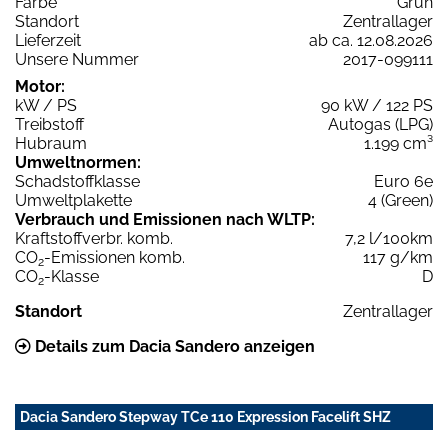
Farbe
Grün
Standort
Zentrallager
Lieferzeit
ab ca. 12.08.2026
Unsere Nummer
2017-099111
Motor:
kW / PS
90 kW / 122 PS
Treibstoff
Autogas (LPG)
Hubraum
1.199 cm³
Umweltnormen:
Schadstoffklasse
Euro 6e
Umweltplakette
4 (Green)
Verbrauch und Emissionen nach WLTP:
Kraftstoffverbr. komb.
7,2 l/100km
CO
-Emissionen komb.
117 g/km
2
CO
-Klasse
D
2
Standort
Zentrallager
Details zum Dacia Sandero anzeigen
Dacia Sandero Stepway TCe 110 Expression Facelift SHZ