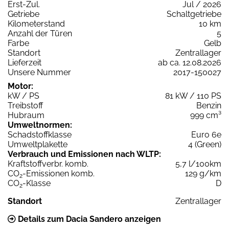
Erst-Zul.
Jul / 2026
Getriebe
Schaltgetriebe
Kilometerstand
10 km
Anzahl der Türen
5
Farbe
Gelb
Standort
Zentrallager
Lieferzeit
ab ca. 12.08.2026
Unsere Nummer
2017-150027
Motor:
kW / PS
81 kW / 110 PS
Treibstoff
Benzin
Hubraum
999 cm³
Umweltnormen:
Schadstoffklasse
Euro 6e
Umweltplakette
4 (Green)
Verbrauch und Emissionen nach WLTP:
Kraftstoffverbr. komb.
5,7 l/100km
CO
-Emissionen komb.
129 g/km
2
CO
-Klasse
D
2
Standort
Zentrallager
Details zum Dacia Sandero anzeigen