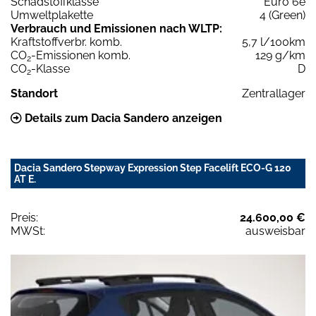
Schadstoffklasse
Euro 6e
Umweltplakette
4 (Green)
Verbrauch und Emissionen nach WLTP:
Kraftstoffverbr. komb.
5,7 l/100km
CO
-Emissionen komb.
129 g/km
2
CO
-Klasse
D
2
Standort
Zentrallager
Details zum Dacia Sandero anzeigen
Dacia Sandero Stepway Expression Step Facelift ECO-G 120
AT E.
Preis:
24.600,00 €
MWSt:
ausweisbar