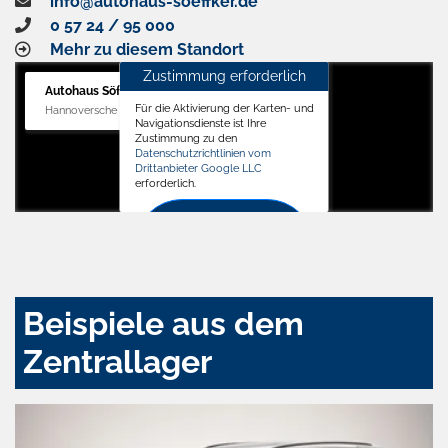
info@autohaus-soeffker.de
0 57 24 / 95 000
Mehr zu diesem Standort
Zustimmung erforderlich
Autohaus Söffker GmbH
Für die Aktivierung der Karten- und
Hannoversche Str. 34, 31688 Nienstädt
Navigationsdienste ist Ihre
Zustimmung zu den
Datenschutzrichtlinien vom
Drittanbieter Google LLC
erforderlich.
Zustimmen
und
aktivieren
Beispiele aus dem
Zentrallager