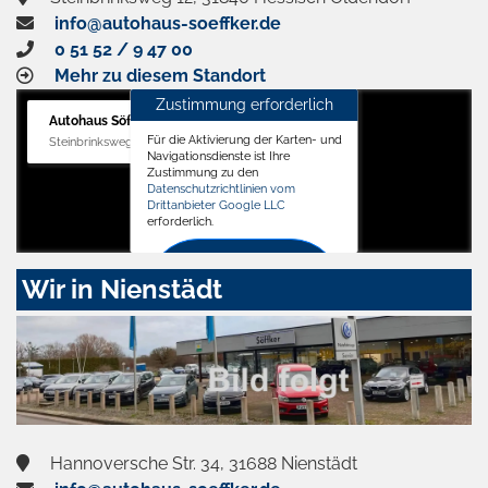
info@autohaus-soeffker.de
0 51 52 / 9 47 00
Mehr zu diesem Standort
Zustimmung erforderlich
Autohaus Söffker GmbH
Für die Aktivierung der Karten- und
Steinbrinksweg 12, 31840 Hessisch Oldendorf
Navigationsdienste ist Ihre
Zustimmung zu den
Datenschutzrichtlinien vom
Drittanbieter Google LLC
erforderlich.
Zustimmen
Wir in Nienstädt
und
aktivieren
Hannoversche Str. 34, 31688 Nienstädt