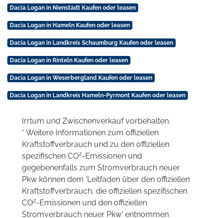
Dacia Logan in Nienstädt Kaufen oder leasen
Dacia Logan in Hameln Kaufen oder leasen
Dacia Logan in Landkreis Schaumburg Kaufen oder leasen
Dacia Logan in Rinteln Kaufen oder leasen
Dacia Logan in Weserbergland Kaufen oder leasen
Dacia Logan in Landkreis Hameln-Pyrmont Kaufen oder leasen
Irrtum und Zwischenverkauf vorbehalten.
* Weitere Informationen zum offiziellen
Kraftstoffverbrauch und zu den offiziellen
2
spezifischen CO
-Emissionen und
gegebenenfalls zum Stromverbrauch neuer
Pkw können dem 'Leitfaden über den offiziellen
Kraftstoffverbrauch, die offiziellen spezifischen
2
CO
-Emissionen und den offiziellen
Stromverbrauch neuer Pkw' entnommen