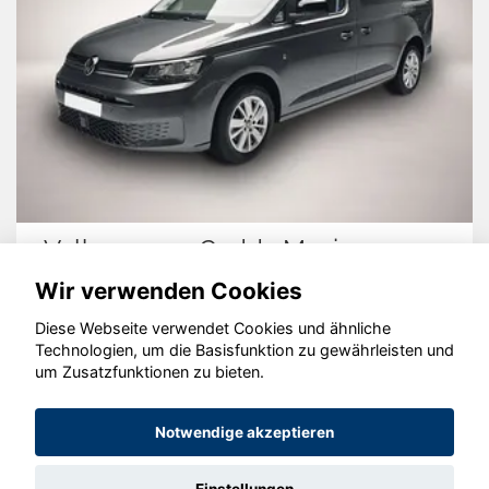
Volkswagen Caddy Maxi
H
Wir verwenden Cookies
Diese Webseite verwendet Cookies und ähnliche
Technologien, um die Basisfunktion zu gewährleisten und
© konjunkturmotor.de GmbH 2020 - 2026
um Zusatzfunktionen zu bieten.
Notwendige akzeptieren
Einstellungen