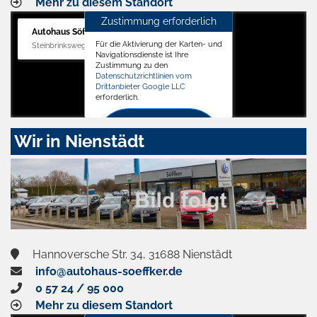
Mehr zu diesem Standort
Zustimmung erforderlich
Autohaus Söffker GmbH
Für die Aktivierung der Karten- und
Steinbrinksweg 12, 31840 Hessisch Oldendorf
Navigationsdienste ist Ihre
Zustimmung zu den
Datenschutzrichtlinien vom
Drittanbieter Google LLC
erforderlich.
Zustimmen
Wir in Nienstädt
und
aktivieren
Hannoversche Str. 34, 31688 Nienstädt
info@autohaus-soeffker.de
0 57 24 / 95 000
Mehr zu diesem Standort