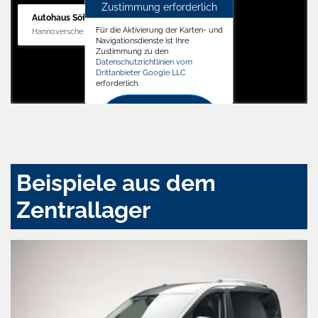
Zustimmung erforderlich
Autohaus Söffker GmbH
Für die Aktivierung der Karten- und
Hannoversche Str. 34, 31688 Nienstädt
Navigationsdienste ist Ihre
Zustimmung zu den
Datenschutzrichtlinien vom
Drittanbieter Google LLC
erforderlich.
Zustimmen
und
aktivieren
Beispiele aus dem
Zentrallager