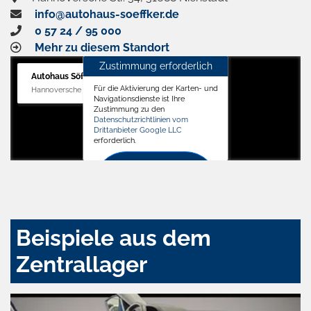
info@autohaus-soeffker.de
0 57 24 / 95 000
Mehr zu diesem Standort
Zustimmung erforderlich
Autohaus Söffker GmbH
Für die Aktivierung der Karten- und
Hannoversche Str. 34, 31688 Nienstädt
Navigationsdienste ist Ihre
Zustimmung zu den
Datenschutzrichtlinien vom
Drittanbieter Google LLC
erforderlich.
Zustimmen
und
aktivieren
Beispiele aus dem
Zentrallager