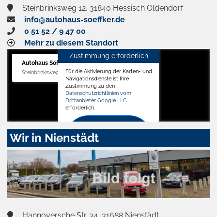
Steinbrinksweg 12, 31840 Hessisch Oldendorf
info@autohaus-soeffker.de
0 51 52 / 9 47 00
Mehr zu diesem Standort
Zustimmung erforderlich
Autohaus Söffker GmbH
Für die Aktivierung der Karten- und
Steinbrinksweg 12, 31840 Hessisch Oldendorf
Navigationsdienste ist Ihre
Zustimmung zu den
Datenschutzrichtlinien vom
Drittanbieter Google LLC
erforderlich.
Zustimmen
Wir in Nienstädt
und
aktivieren
Hannoversche Str. 34, 31688 Nienstädt