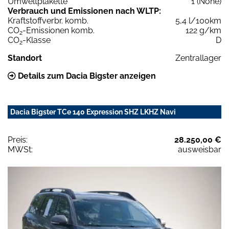
Umweltplakette
1 (None)
Verbrauch und Emissionen nach WLTP:
Kraftstoffverbr. komb.
5,4 l/100km
CO
-Emissionen komb.
122 g/km
2
CO
-Klasse
D
2
Standort
Zentrallager
Details zum Dacia Bigster anzeigen
Dacia Bigster TCe 140 Expression SHZ LKHZ Navi
Preis:
28.250,00 €
MWSt:
ausweisbar