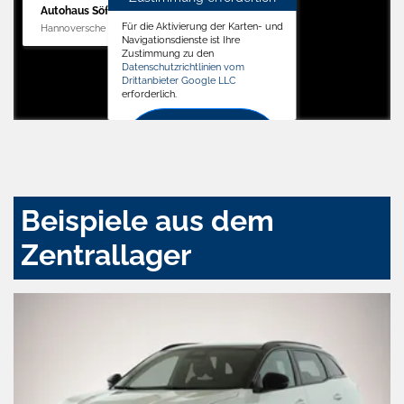
Autohaus Söffker GmbH
Für die Aktivierung der Karten- und
Hannoversche Str. 34, 31688 Nienstädt
Navigationsdienste ist Ihre
Zustimmung zu den
Datenschutzrichtlinien vom
Drittanbieter Google LLC
erforderlich.
Zustimmen
und
aktivieren
Beispiele aus dem
Zentrallager