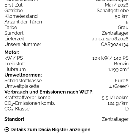
Erst-Zul.
Mai / 2026
Getriebe
Schaltgetriebe
Kilometerstand
50 km
Anzahl der Türen
5
Farbe
Grau
Standort
Zentrallager
Lieferzeit
ab ca. 12.08.2026
Unsere Nummer
CAR3028134
Motor:
kW / PS
103 kW / 140 PS
Treibstoff
Benzin
Hubraum
1.199 cm³
Umweltnormen:
Schadstoffklasse
Euro6
Umweltplakette
4 (Green)
Verbrauch und Emissionen nach WLTP:
Kraftstoffverbr. komb.
5,5 l/100km
CO
-Emissionen komb.
124 g/km
2
CO
-Klasse
D
2
Standort
Zentrallager
Details zum Dacia Bigster anzeigen