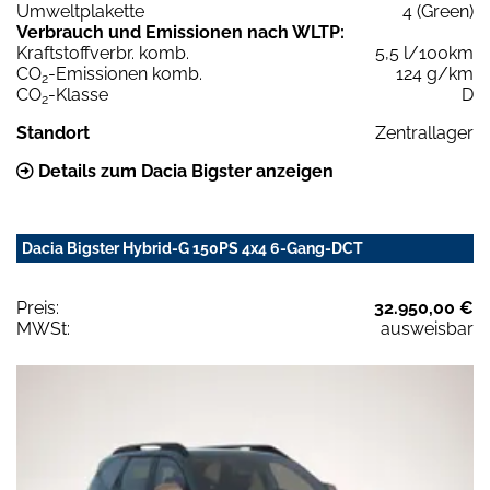
Umweltplakette
4 (Green)
Verbrauch und Emissionen nach WLTP:
Kraftstoffverbr. komb.
5,5 l/100km
CO
-Emissionen komb.
124 g/km
2
CO
-Klasse
D
2
Standort
Zentrallager
Details zum Dacia Bigster anzeigen
Dacia Bigster Hybrid-G 150PS 4x4 6-Gang-DCT
Preis:
32.950,00 €
MWSt:
ausweisbar