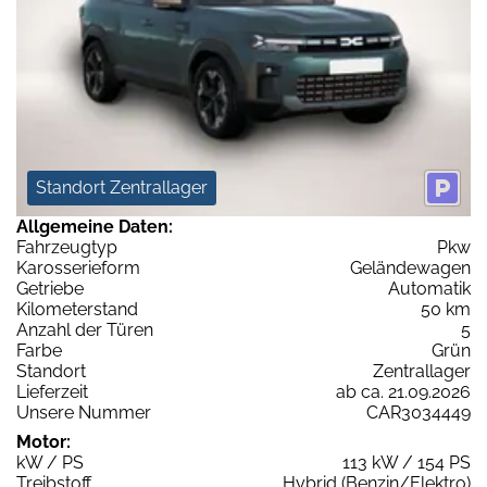
Standort Zentrallager
Allgemeine Daten:
Fahrzeugtyp
Pkw
Karosserieform
Geländewagen
Getriebe
Automatik
Kilometerstand
50 km
Anzahl der Türen
5
Farbe
Grün
Standort
Zentrallager
Lieferzeit
ab ca. 21.09.2026
Unsere Nummer
CAR3034449
Motor:
kW / PS
113 kW / 154 PS
Treibstoff
Hybrid (Benzin/Elektro)