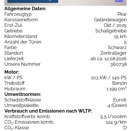
Allgemeine Daten:
Fahrzeugtyp
Pkw
Karosserieform
Geländewagen
Erst-Zul.
Okt / 2025
Getriebe
Schaltgetriebe
Kilometerstand
15 km
Anzahl der Türen
5
Farbe
Schwarz
Standort
Zentrallager
Lieferzeit
ab ca. 12.08.2026
Unsere Nummer
360738
Motor:
kW / PS
103 kW / 140 PS
Treibstoff
Benzin
Hubraum
1.199 cm³
Umweltnormen:
Schadstoffklasse
Euro6
Umweltplakette
4 (Green)
Verbrauch und Emissionen nach WLTP:
Kraftstoffverbr. komb.
5,5 l/100km
CO
-Emissionen komb.
124 g/km
2
CO
-Klasse
D
2