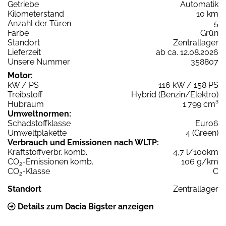
Getriebe
Automatik
Kilometerstand
10 km
Anzahl der Türen
5
Farbe
Grün
Standort
Zentrallager
Lieferzeit
ab ca. 12.08.2026
Unsere Nummer
358807
Motor:
kW / PS
116 kW / 158 PS
Treibstoff
Hybrid (Benzin/Elektro)
Hubraum
1.799 cm³
Umweltnormen:
Schadstoffklasse
Euro6
Umweltplakette
4 (Green)
Verbrauch und Emissionen nach WLTP:
Kraftstoffverbr. komb.
4,7 l/100km
CO
-Emissionen komb.
106 g/km
2
CO
-Klasse
C
2
Standort
Zentrallager
Details zum Dacia Bigster anzeigen