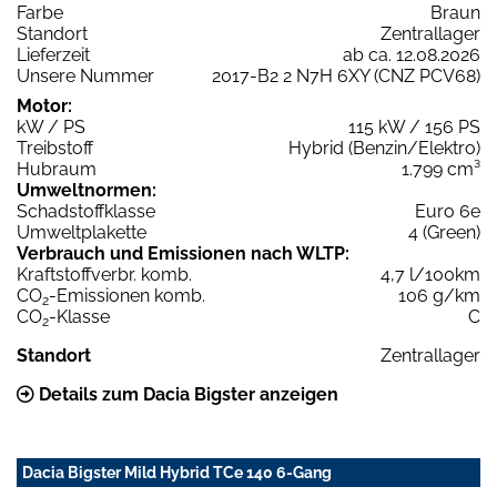
Farbe
Braun
Standort
Zentrallager
Lieferzeit
ab ca. 12.08.2026
Unsere Nummer
2017-B2 2 N7H 6XY (CNZ PCV68)
Motor:
kW / PS
115 kW / 156 PS
Treibstoff
Hybrid (Benzin/Elektro)
Hubraum
1.799 cm³
Umweltnormen:
Schadstoffklasse
Euro 6e
Umweltplakette
4 (Green)
Verbrauch und Emissionen nach WLTP:
Kraftstoffverbr. komb.
4,7 l/100km
CO
-Emissionen komb.
106 g/km
2
CO
-Klasse
C
2
Standort
Zentrallager
Details zum Dacia Bigster anzeigen
Dacia Bigster Mild Hybrid TCe 140 6-Gang