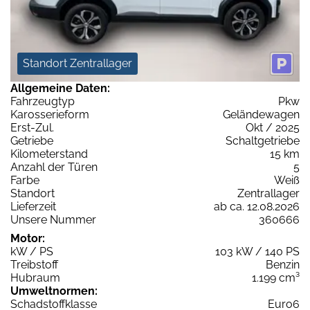
Standort Zentrallager
Allgemeine Daten:
Fahrzeugtyp
Pkw
Karosserieform
Geländewagen
Erst-Zul.
Okt / 2025
Getriebe
Schaltgetriebe
Kilometerstand
15 km
Anzahl der Türen
5
Farbe
Weiß
Standort
Zentrallager
Lieferzeit
ab ca. 12.08.2026
Unsere Nummer
360666
Motor:
kW / PS
103 kW / 140 PS
Treibstoff
Benzin
Hubraum
1.199 cm³
Umweltnormen:
Schadstoffklasse
Euro6