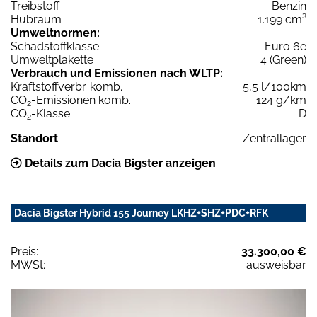
Treibstoff
Benzin
Hubraum
1.199 cm³
Umweltnormen:
Schadstoffklasse
Euro 6e
Umweltplakette
4 (Green)
Verbrauch und Emissionen nach WLTP:
Kraftstoffverbr. komb.
5,5 l/100km
CO
-Emissionen komb.
124 g/km
2
CO
-Klasse
D
2
Standort
Zentrallager
Details zum Dacia Bigster anzeigen
Dacia Bigster Hybrid 155 Journey LKHZ+SHZ+PDC+RFK
Preis:
33.300,00 €
MWSt:
ausweisbar