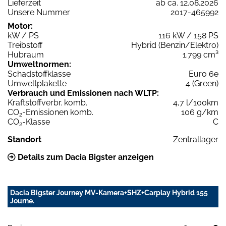
Lieferzeit
ab ca. 12.08.2026
Unsere Nummer
2017-465992
Motor:
kW / PS
116 kW / 158 PS
Treibstoff
Hybrid (Benzin/Elektro)
Hubraum
1.799 cm³
Umweltnormen:
Schadstoffklasse
Euro 6e
Umweltplakette
4 (Green)
Verbrauch und Emissionen nach WLTP:
Kraftstoffverbr. komb.
4,7 l/100km
CO
-Emissionen komb.
106 g/km
2
CO
-Klasse
C
2
Standort
Zentrallager
Details zum Dacia Bigster anzeigen
Dacia Bigster Journey MV-Kamera+SHZ+Carplay Hybrid 155
Journe.