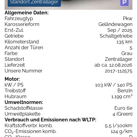
Standort Zentrallager
Allgemeine Daten:
Fahrzeugtyp
Pkw
Karosserieform
Geländewagen
Erst-Zul.
Sep / 2025
Getriebe
Schaltgetriebe
Kilometerstand
135 km
Anzahl der Türen
5
Farbe
Grau
Standort
Zentrallager
Lieferzeit
ab ca. 12.08.2026
Unsere Nummer
2017-112575
Motor:
kW / PS
103 kW / 140 PS
Treibstoff
Benzin
Hubraum
1.199 cm³
Umweltnormen:
Schadstoffklasse
Euro 6e
Umweltplakette
4 (Green)
Verbrauch und Emissionen nach WLTP:
Kraftstoffverbr. komb.
5,5 l/100km
CO
-Emissionen komb.
124 g/km
2