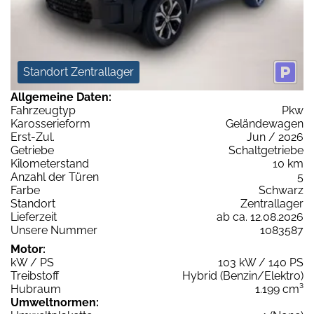
Standort Zentrallager
Allgemeine Daten:
Fahrzeugtyp
Pkw
Karosserieform
Geländewagen
Erst-Zul.
Jun / 2026
Getriebe
Schaltgetriebe
Kilometerstand
10 km
Anzahl der Türen
5
Farbe
Schwarz
Standort
Zentrallager
Lieferzeit
ab ca. 12.08.2026
Unsere Nummer
1083587
Motor:
kW / PS
103 kW / 140 PS
Treibstoff
Hybrid (Benzin/Elektro)
Hubraum
1.199 cm³
Umweltnormen: