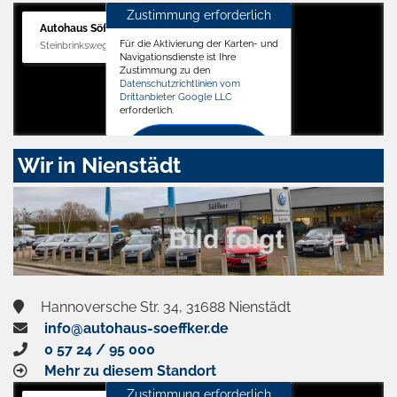
Zustimmung erforderlich
Autohaus Söffker GmbH
Für die Aktivierung der Karten- und
Steinbrinksweg 12, 31840 Hessisch Oldendorf
Navigationsdienste ist Ihre
Zustimmung zu den
Datenschutzrichtlinien vom
Drittanbieter Google LLC
erforderlich.
Zustimmen
Wir in Nienstädt
und
aktivieren
Hannoversche Str. 34, 31688 Nienstädt
info@autohaus-soeffker.de
0 57 24 / 95 000
Mehr zu diesem Standort
Zustimmung erforderlich