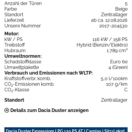
Anzahl der Türen
5
Farbe
Beige
Standort
Zentrallager
Lieferzeit
ab ca. 12.08.2026
Unsere Nummer
2017-204530
Motor:
kW / PS
116 kW / 158 PS
Treibstoff
Hybrid (Benzin/Elektro)
Hubraum
1.789 cm³
Umweltnormen:
Schadstoffklasse
Euro 6e
Umweltplakette
4 (Green)
Verbrauch und Emissionen nach WLTP:
Kraftstoffverbr. komb.
5,0 l/100km
CO
-Emissionen komb.
107 g/km
2
CO
-Klasse
C
2
Standort
Zentrallager
Details zum Dacia Duster anzeigen
Dacia Duster Expressiom LPG 120 PS AT | Carplay | Sitz+Lnkrd.