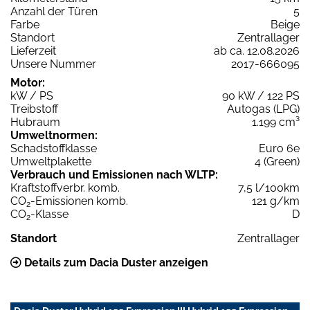
Anzahl der Türen
5
Farbe
Beige
Standort
Zentrallager
Lieferzeit
ab ca. 12.08.2026
Unsere Nummer
2017-666095
Motor:
kW / PS
90 kW / 122 PS
Treibstoff
Autogas (LPG)
Hubraum
1.199 cm³
Umweltnormen:
Schadstoffklasse
Euro 6e
Umweltplakette
4 (Green)
Verbrauch und Emissionen nach WLTP:
Kraftstoffverbr. komb.
7,5 l/100km
CO
-Emissionen komb.
121 g/km
2
CO
-Klasse
D
2
Standort
Zentrallager
Details zum Dacia Duster anzeigen