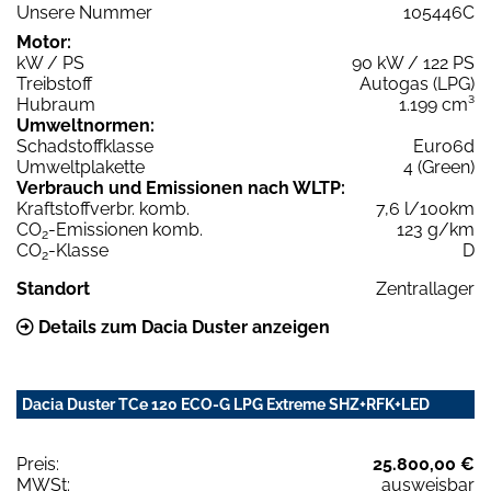
Unsere Nummer
105446C
Motor:
kW / PS
90 kW / 122 PS
Treibstoff
Autogas (LPG)
Hubraum
1.199 cm³
Umweltnormen:
Schadstoffklasse
Euro6d
Umweltplakette
4 (Green)
Verbrauch und Emissionen nach WLTP:
Kraftstoffverbr. komb.
7,6 l/100km
CO
-Emissionen komb.
123 g/km
2
CO
-Klasse
D
2
Standort
Zentrallager
Details zum Dacia Duster anzeigen
Dacia Duster TCe 120 ECO-G LPG Extreme SHZ+RFK+LED
Preis:
25.800,00 €
MWSt:
ausweisbar