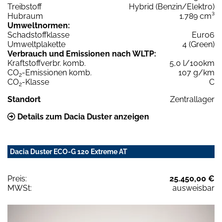
Treibstoff
Hybrid (Benzin/Elektro)
Hubraum
1.789 cm³
Umweltnormen:
Schadstoffklasse
Euro6
Umweltplakette
4 (Green)
Verbrauch und Emissionen nach WLTP:
Kraftstoffverbr. komb.
5,0 l/100km
CO
-Emissionen komb.
107 g/km
2
CO
-Klasse
C
2
Standort
Zentrallager
Details zum Dacia Duster anzeigen
Dacia Duster ECO-G 120 Extreme AT
Preis:
25.450,00 €
MWSt:
ausweisbar