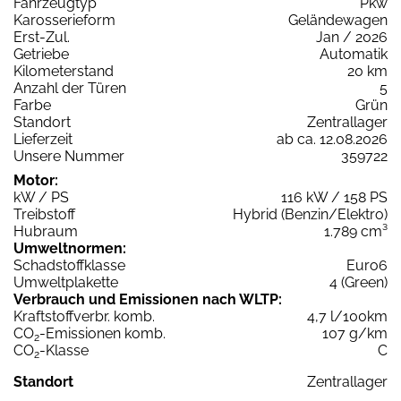
Fahrzeugtyp
Pkw
Karosserieform
Geländewagen
Erst-Zul.
Jan / 2026
Getriebe
Automatik
Kilometerstand
20 km
Anzahl der Türen
5
Farbe
Grün
Standort
Zentrallager
Lieferzeit
ab ca. 12.08.2026
Unsere Nummer
359722
Motor:
kW / PS
116 kW / 158 PS
Treibstoff
Hybrid (Benzin/Elektro)
Hubraum
1.789 cm³
Umweltnormen:
Schadstoffklasse
Euro6
Umweltplakette
4 (Green)
Verbrauch und Emissionen nach WLTP:
Kraftstoffverbr. komb.
4,7 l/100km
CO
-Emissionen komb.
107 g/km
2
CO
-Klasse
C
2
Standort
Zentrallager