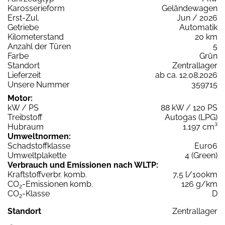
Karosserieform
Geländewagen
Erst-Zul.
Jun / 2026
Getriebe
Automatik
Kilometerstand
20 km
Anzahl der Türen
5
Farbe
Grün
Standort
Zentrallager
Lieferzeit
ab ca. 12.08.2026
Unsere Nummer
359715
Motor:
kW / PS
88 kW / 120 PS
Treibstoff
Autogas (LPG)
Hubraum
1.197 cm³
Umweltnormen:
Schadstoffklasse
Euro6
Umweltplakette
4 (Green)
Verbrauch und Emissionen nach WLTP:
Kraftstoffverbr. komb.
7,5 l/100km
CO
-Emissionen komb.
126 g/km
2
CO
-Klasse
D
2
Standort
Zentrallager