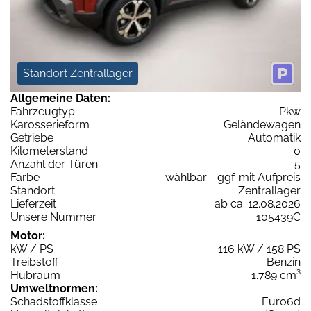
Standort Zentrallager
Allgemeine Daten:
Fahrzeugtyp
Pkw
Karosserieform
Geländewagen
Getriebe
Automatik
Kilometerstand
0
Anzahl der Türen
5
Farbe
wählbar - ggf. mit Aufpreis
Standort
Zentrallager
Lieferzeit
ab ca. 12.08.2026
Unsere Nummer
105439C
Motor:
kW / PS
116 kW / 158 PS
Treibstoff
Benzin
Hubraum
1.789 cm³
Umweltnormen:
Schadstoffklasse
Euro6d