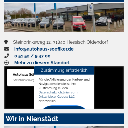
Steinbrinksweg 12, 31840 Hessisch Oldendorf
info@autohaus-soeffker.de
0 51 52 / 9 47 00
Mehr zu diesem Standort
Zustimmung erforderlich
Autohaus Söffker GmbH
Für die Aktivierung der Karten- und
Steinbrinksweg 12, 31840 Hessisch Oldendorf
Navigationsdienste ist Ihre
Zustimmung zu den
Datenschutzrichtlinien vom
Drittanbieter Google LLC
erforderlich.
Zustimmen
Wir in Nienstädt
und
aktivieren