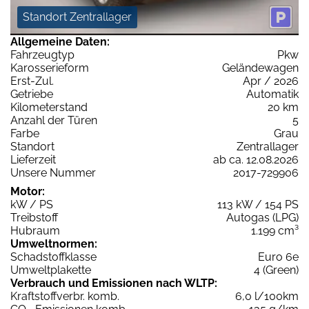
Standort Zentrallager
Allgemeine Daten:
Fahrzeugtyp
Pkw
Karosserieform
Geländewagen
Erst-Zul.
Apr / 2026
Getriebe
Automatik
Kilometerstand
20 km
Anzahl der Türen
5
Farbe
Grau
Standort
Zentrallager
Lieferzeit
ab ca. 12.08.2026
Unsere Nummer
2017-729906
Motor:
kW / PS
113 kW / 154 PS
Treibstoff
Autogas (LPG)
Hubraum
1.199 cm³
Umweltnormen:
Schadstoffklasse
Euro 6e
Umweltplakette
4 (Green)
Verbrauch und Emissionen nach WLTP:
Kraftstoffverbr. komb.
6,0 l/100km