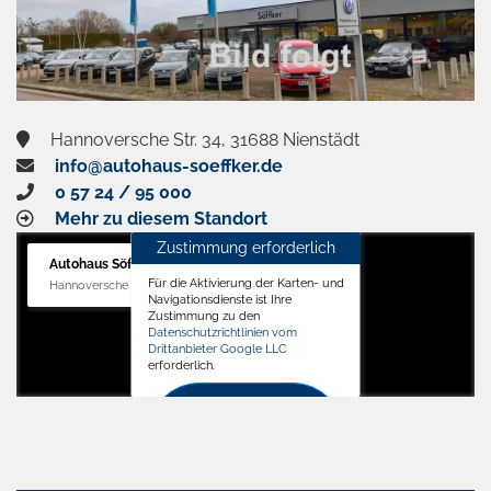
Hannoversche Str. 34, 31688 Nienstädt
info@autohaus-soeffker.de
0 57 24 / 95 000
Mehr zu diesem Standort
Zustimmung erforderlich
Autohaus Söffker GmbH
Für die Aktivierung der Karten- und
Hannoversche Str. 34, 31688 Nienstädt
Navigationsdienste ist Ihre
Zustimmung zu den
Datenschutzrichtlinien vom
Drittanbieter Google LLC
erforderlich.
Zustimmen
und
aktivieren