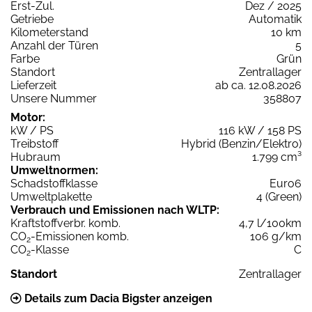
Erst-Zul.
Dez / 2025
Getriebe
Automatik
Kilometerstand
10 km
Anzahl der Türen
5
Farbe
Grün
Standort
Zentrallager
Lieferzeit
ab ca. 12.08.2026
Unsere Nummer
358807
Motor:
kW / PS
116 kW / 158 PS
Treibstoff
Hybrid (Benzin/Elektro)
Hubraum
1.799 cm³
Umweltnormen:
Schadstoffklasse
Euro6
Umweltplakette
4 (Green)
Verbrauch und Emissionen nach WLTP:
Kraftstoffverbr. komb.
4,7 l/100km
CO
-Emissionen komb.
106 g/km
2
CO
-Klasse
C
2
Standort
Zentrallager
Details zum Dacia Bigster anzeigen