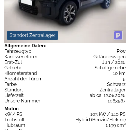
Standort Zentrallager
Allgemeine Daten:
Fahrzeugtyp
Pkw
Karosserieform
Geländewagen
Erst-Zul.
Jun / 2026
Getriebe
Schaltgetriebe
Kilometerstand
10 km
Anzahl der Türen
5
Farbe
Schwarz
Standort
Zentrallager
Lieferzeit
ab ca. 12.08.2026
Unsere Nummer
1083587
Motor:
kW / PS
103 kW / 140 PS
Treibstoff
Hybrid (Benzin/Elektro)
Hubraum
1.199 cm³