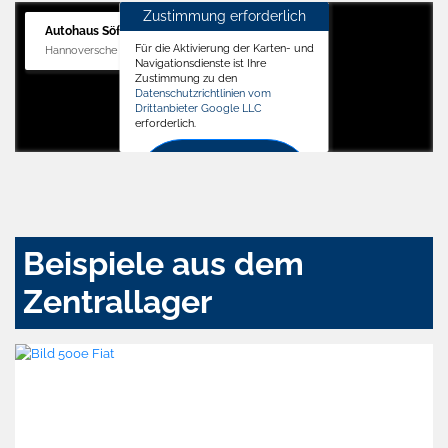
Zustimmung erforderlich
Autohaus Söffker GmbH
Für die Aktivierung der Karten- und
Hannoversche Str. 34, 31688 Nienstädt
Navigationsdienste ist Ihre
Zustimmung zu den
Datenschutzrichtlinien vom
Drittanbieter Google LLC
erforderlich.
Zustimmen
und
aktivieren
Beispiele aus dem
Zentrallager