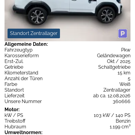
Standort Zentrallager
Allgemeine Daten:
Fahrzeugtyp
Pkw
Karosserieform
Geländewagen
Erst-Zul.
Okt / 2025
Getriebe
Schaltgetriebe
Kilometerstand
15 km
Anzahl der Türen
5
Farbe
Weiß
Standort
Zentrallager
Lieferzeit
ab ca. 12.08.2026
Unsere Nummer
360666
Motor:
kW / PS
103 kW / 140 PS
Treibstoff
Benzin
Hubraum
1.199 cm³
Umweltnormen: