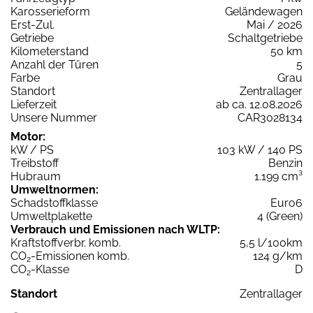
Karosserieform
Geländewagen
Erst-Zul.
Mai / 2026
Getriebe
Schaltgetriebe
Kilometerstand
50 km
Anzahl der Türen
5
Farbe
Grau
Standort
Zentrallager
Lieferzeit
ab ca. 12.08.2026
Unsere Nummer
CAR3028134
Motor:
kW / PS
103 kW / 140 PS
Treibstoff
Benzin
Hubraum
1.199 cm³
Umweltnormen:
Schadstoffklasse
Euro6
Umweltplakette
4 (Green)
Verbrauch und Emissionen nach WLTP:
Kraftstoffverbr. komb.
5,5 l/100km
CO
-Emissionen komb.
124 g/km
2
CO
-Klasse
D
2
Standort
Zentrallager