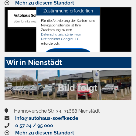
Mehr zu diesem Standort
Zustimmung erforderlich
Autohaus Söffker GmbH
Für die Aktivierung der Karten- und
Steinbrinksweg 12, 31840 Hessisch Oldendorf
Navigationsdienste ist Ihre
Zustimmung zu den
Datenschutzrichtlinien vom
Drittanbieter Google LLC
erforderlich.
Zustimmen
Wir in Nienstädt
und
aktivieren
Hannoversche Str. 34, 31688 Nienstädt
info@autohaus-soeffker.de
0 57 24 / 95 000
Mehr zu diesem Standort