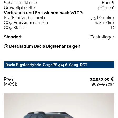
Schadstoffklasse
Euro6
Umweltplakette
4 (Green)
Verbrauch und Emissionen nach WLTP:
Kraftstoffverbr. komb.
5,5 l/100km
CO
-Emissionen komb.
124 g/km
2
CO
-Klasse
D
2
Standort
Zentrallager
Details zum Dacia Bigster anzeigen
Dacia Bigster Hybrid-G 150PS 4x4 6-Gang-DCT
Preis:
32.950,00 €
MWSt:
ausweisbar