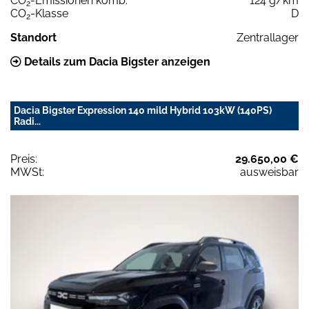
CO
-Emissionen komb.
124 g/km
2
CO
-Klasse
D
2
Standort
Zentrallager
Details zum Dacia Bigster anzeigen
Dacia Bigster Expression 140 mild Hybrid 103kW (140PS)
Radi...
Preis:
29.650,00 €
MWSt:
ausweisbar