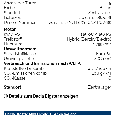
Anzahl der Türen
5
Farbe
Braun
Standort
Zentrallager
Lieferzeit
ab ca. 12.08.2026
Unsere Nummer
2017-B2 2 N7H 6XY (CNZ PCV68)
Motor:
kW / PS
115 kW / 156 PS
Treibstoff
Hybrid (Benzin/Elektro)
Hubraum
1.799 cm³
Umweltnormen:
Schadstoffklasse
Euro 6e
Umweltplakette
4 (Green)
Verbrauch und Emissionen nach WLTP:
Kraftstoffverbr. komb.
4,7 l/100km
CO
-Emissionen komb.
106 g/km
2
CO
-Klasse
C
2
Standort
Zentrallager
Details zum Dacia Bigster anzeigen
Dacia Bigster Mild Hybrid TCe 140 6-Gang