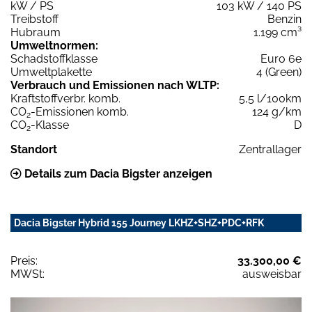
kW / PS
103 kW / 140 PS
Treibstoff
Benzin
Hubraum
1.199 cm³
Umweltnormen:
Schadstoffklasse
Euro 6e
Umweltplakette
4 (Green)
Verbrauch und Emissionen nach WLTP:
Kraftstoffverbr. komb.
5,5 l/100km
CO
-Emissionen komb.
124 g/km
2
CO
-Klasse
D
2
Standort
Zentrallager
Details zum Dacia Bigster anzeigen
Dacia Bigster Hybrid 155 Journey LKHZ+SHZ+PDC+RFK
Preis:
33.300,00 €
MWSt:
ausweisbar