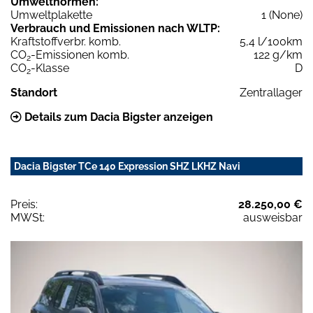
Umweltnormen:
Umweltplakette
1 (None)
Verbrauch und Emissionen nach WLTP:
Kraftstoffverbr. komb.
5,4 l/100km
CO
-Emissionen komb.
122 g/km
2
CO
-Klasse
D
2
Standort
Zentrallager
Details zum Dacia Bigster anzeigen
Dacia Bigster TCe 140 Expression SHZ LKHZ Navi
Preis:
28.250,00 €
MWSt:
ausweisbar