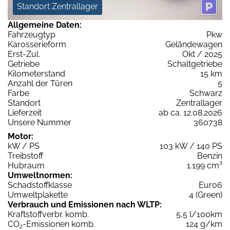
Standort Zentrallager
Allgemeine Daten:
Fahrzeugtyp
Pkw
Karosserieform
Geländewagen
Erst-Zul.
Okt / 2025
Getriebe
Schaltgetriebe
Kilometerstand
15 km
Anzahl der Türen
5
Farbe
Schwarz
Standort
Zentrallager
Lieferzeit
ab ca. 12.08.2026
Unsere Nummer
360738
Motor:
kW / PS
103 kW / 140 PS
Treibstoff
Benzin
Hubraum
1.199 cm³
Umweltnormen:
Schadstoffklasse
Euro6
Umweltplakette
4 (Green)
Verbrauch und Emissionen nach WLTP:
Kraftstoffverbr. komb.
5,5 l/100km
CO
-Emissionen komb.
124 g/km
2