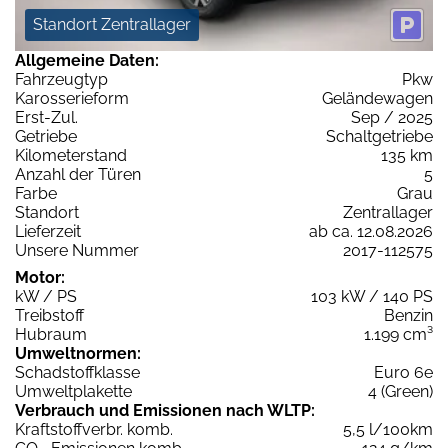
Standort Zentrallager
Allgemeine Daten:
Fahrzeugtyp
Pkw
Karosserieform
Geländewagen
Erst-Zul.
Sep / 2025
Getriebe
Schaltgetriebe
Kilometerstand
135 km
Anzahl der Türen
5
Farbe
Grau
Standort
Zentrallager
Lieferzeit
ab ca. 12.08.2026
Unsere Nummer
2017-112575
Motor:
kW / PS
103 kW / 140 PS
Treibstoff
Benzin
Hubraum
1.199 cm³
Umweltnormen:
Schadstoffklasse
Euro 6e
Umweltplakette
4 (Green)
Verbrauch und Emissionen nach WLTP:
Kraftstoffverbr. komb.
5,5 l/100km