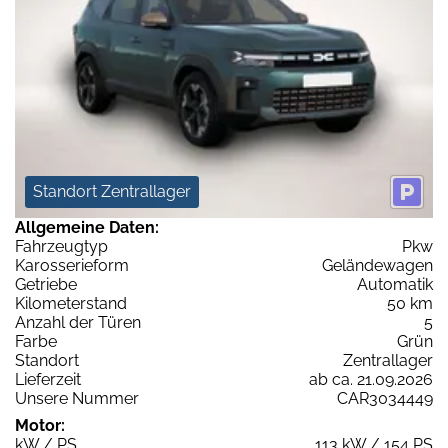
Standort Zentrallager
Allgemeine Daten:
Fahrzeugtyp
Pkw
Karosserieform
Geländewagen
Getriebe
Automatik
Kilometerstand
50 km
Anzahl der Türen
5
Farbe
Grün
Standort
Zentrallager
Lieferzeit
ab ca. 21.09.2026
Unsere Nummer
CAR3034449
Motor:
kW / PS
113 kW / 154 PS