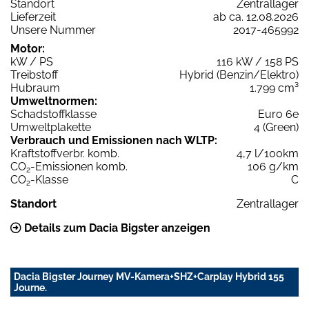
Standort
Zentrallager
Lieferzeit
ab ca. 12.08.2026
Unsere Nummer
2017-465992
Motor:
kW / PS
116 kW / 158 PS
Treibstoff
Hybrid (Benzin/Elektro)
Hubraum
1.799 cm³
Umweltnormen:
Schadstoffklasse
Euro 6e
Umweltplakette
4 (Green)
Verbrauch und Emissionen nach WLTP:
Kraftstoffverbr. komb.
4,7 l/100km
CO
-Emissionen komb.
106 g/km
2
CO
-Klasse
C
2
Standort
Zentrallager
Details zum Dacia Bigster anzeigen
Dacia Bigster Journey MV-Kamera+SHZ+Carplay Hybrid 155
Journe.