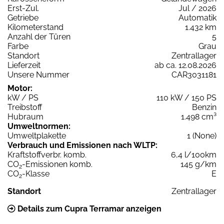
Erst-Zul.
Jul / 2026
Getriebe
Automatik
Kilometerstand
1.432 km
Anzahl der Türen
5
Farbe
Grau
Standort
Zentrallager
Lieferzeit
ab ca. 12.08.2026
Unsere Nummer
CAR3031181
Motor:
kW / PS
110 kW / 150 PS
Treibstoff
Benzin
Hubraum
1.498 cm³
Umweltnormen:
Umweltplakette
1 (None)
Verbrauch und Emissionen nach WLTP:
Kraftstoffverbr. komb.
6,4 l/100km
CO
-Emissionen komb.
145 g/km
2
CO
-Klasse
E
2
Standort
Zentrallager
Details zum Cupra Terramar anzeigen