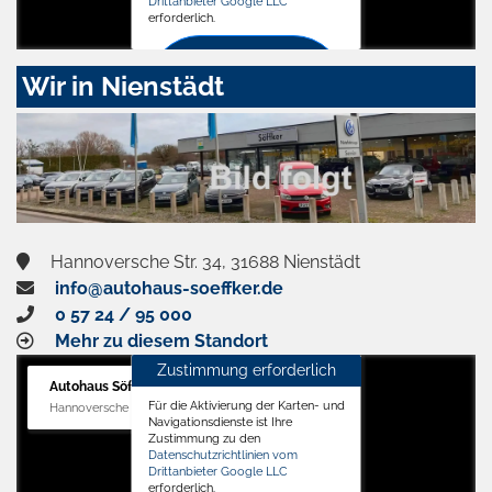
Drittanbieter Google LLC
erforderlich.
Zustimmen
Wir in Nienstädt
und
aktivieren
Hannoversche Str. 34, 31688 Nienstädt
info@autohaus-soeffker.de
0 57 24 / 95 000
Mehr zu diesem Standort
Zustimmung erforderlich
Autohaus Söffker GmbH
Für die Aktivierung der Karten- und
Hannoversche Str. 34, 31688 Nienstädt
Navigationsdienste ist Ihre
Zustimmung zu den
Datenschutzrichtlinien vom
Drittanbieter Google LLC
erforderlich.