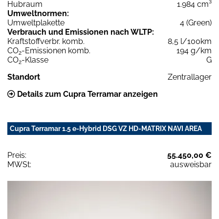
Hubraum
1.984 cm³
Umweltnormen:
Umweltplakette
4 (Green)
Verbrauch und Emissionen nach WLTP:
Kraftstoffverbr. komb.
8,5 l/100km
CO
-Emissionen komb.
194 g/km
2
CO
-Klasse
G
2
Standort
Zentrallager
Details zum Cupra Terramar anzeigen
Cupra Terramar 1.5 e-Hybrid DSG VZ HD-MATRIX NAVI AREA
Preis:
55.450,00 €
MWSt:
ausweisbar