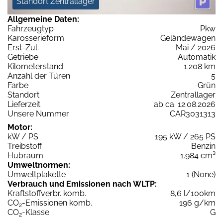
Standort Zentrallager
Allgemeine Daten:
Fahrzeugtyp
Pkw
Karosserieform
Geländewagen
Erst-Zul.
Mai / 2026
Getriebe
Automatik
Kilometerstand
1.208 km
Anzahl der Türen
5
Farbe
Grün
Standort
Zentrallager
Lieferzeit
ab ca. 12.08.2026
Unsere Nummer
CAR3031313
Motor:
kW / PS
195 kW / 265 PS
Treibstoff
Benzin
Hubraum
1.984 cm³
Umweltnormen:
Umweltplakette
1 (None)
Verbrauch und Emissionen nach WLTP:
Kraftstoffverbr. komb.
8,6 l/100km
CO
-Emissionen komb.
196 g/km
2
CO
-Klasse
G
2