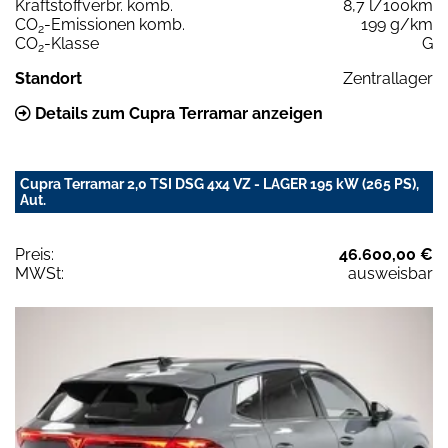
Kraftstoffverbr. komb.
8,7 l/100km
CO
-Emissionen komb.
199 g/km
2
CO
-Klasse
G
2
Standort
Zentrallager
Details zum Cupra Terramar anzeigen
Cupra Terramar 2,0 TSI DSG 4x4 VZ - LAGER 195 kW (265 PS),
Aut.
Preis:
46.600,00 €
MWSt:
ausweisbar