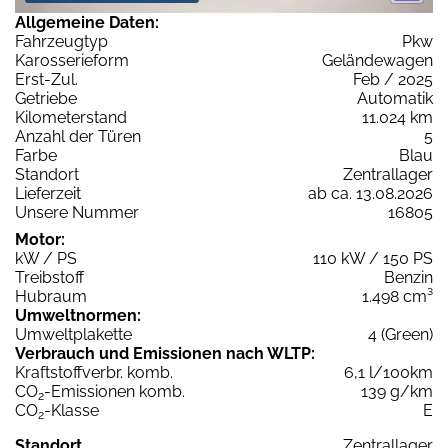
Allgemeine Daten:
Fahrzeugtyp
Pkw
Karosserieform
Geländewagen
Erst-Zul.
Feb / 2025
Getriebe
Automatik
Kilometerstand
11.024 km
Anzahl der Türen
5
Farbe
Blau
Standort
Zentrallager
Lieferzeit
ab ca. 13.08.2026
Unsere Nummer
16805
Motor:
kW / PS
110 kW / 150 PS
Treibstoff
Benzin
Hubraum
1.498 cm³
Umweltnormen:
Umweltplakette
4 (Green)
Verbrauch und Emissionen nach WLTP:
Kraftstoffverbr. komb.
6,1 l/100km
CO
-Emissionen komb.
139 g/km
2
CO
-Klasse
E
2
Standort
Zentrallager