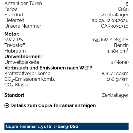
Anzahl der Türen
5
Farbe
Grün
Standort
Zentrallager
Lieferzeit
ab ca. 12.08.2026
Unsere Nummer
CAR3031310
Motor:
kW / PS
195 kW / 265 PS
Treibstoff
Benzin
Hubraum
1.984 cm³
Umweltnormen:
Umweltplakette
1 (None)
Verbrauch und Emissionen nach WLTP:
Kraftstoffverbr. komb.
8,6 l/100km
CO
-Emissionen komb.
196 g/km
2
CO
-Klasse
G
2
Standort
Zentrallager
Details zum Cupra Terramar anzeigen
Cupra Terramar 1.5 eTSI 7-Gang-DSG