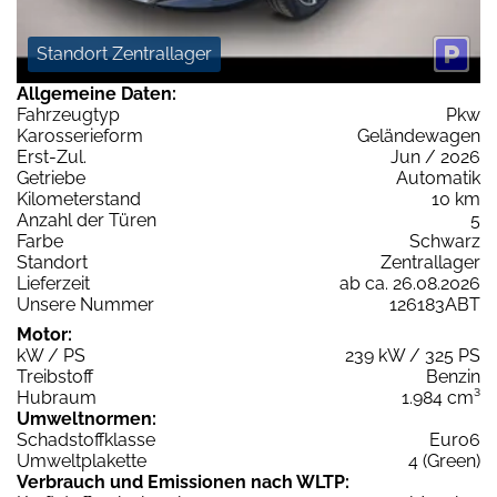
Standort Zentrallager
Allgemeine Daten:
Fahrzeugtyp
Pkw
Karosserieform
Geländewagen
Erst-Zul.
Jun / 2026
Getriebe
Automatik
Kilometerstand
10 km
Anzahl der Türen
5
Farbe
Schwarz
Standort
Zentrallager
Lieferzeit
ab ca. 26.08.2026
Unsere Nummer
126183ABT
Motor:
kW / PS
239 kW / 325 PS
Treibstoff
Benzin
Hubraum
1.984 cm³
Umweltnormen:
Schadstoffklasse
Euro6
Umweltplakette
4 (Green)
Verbrauch und Emissionen nach WLTP: