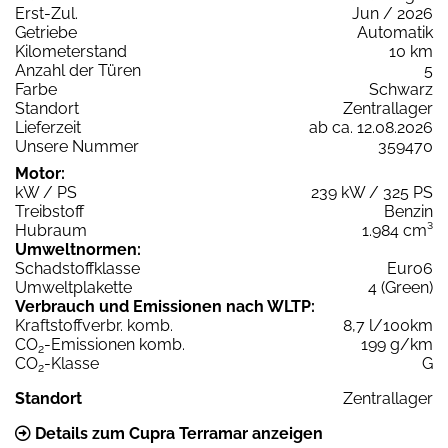
Erst-Zul.
Jun / 2026
Getriebe
Automatik
Kilometerstand
10 km
Anzahl der Türen
5
Farbe
Schwarz
Standort
Zentrallager
Lieferzeit
ab ca. 12.08.2026
Unsere Nummer
359470
Motor:
kW / PS
239 kW / 325 PS
Treibstoff
Benzin
Hubraum
1.984 cm³
Umweltnormen:
Schadstoffklasse
Euro6
Umweltplakette
4 (Green)
Verbrauch und Emissionen nach WLTP:
Kraftstoffverbr. komb.
8,7 l/100km
CO
-Emissionen komb.
199 g/km
2
CO
-Klasse
G
2
Standort
Zentrallager
Details zum Cupra Terramar anzeigen