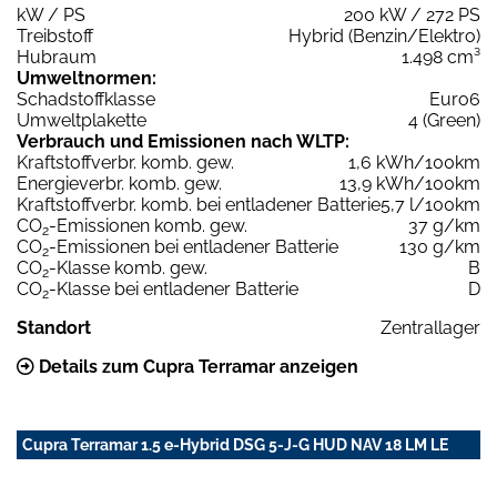
kW / PS
200 kW / 272 PS
Treibstoff
Hybrid (Benzin/Elektro)
Hubraum
1.498 cm³
Umweltnormen:
Schadstoffklasse
Euro6
Umweltplakette
4 (Green)
Verbrauch und Emissionen nach WLTP:
Kraftstoffverbr. komb. gew.
1,6 kWh/100km
Energieverbr. komb. gew.
13,9 kWh/100km
Kraftstoffverbr. komb. bei entladener Batterie
5,7 l/100km
CO
-Emissionen komb. gew.
37 g/km
2
CO
-Emissionen bei entladener Batterie
130 g/km
2
CO
-Klasse komb. gew.
B
2
CO
-Klasse bei entladener Batterie
D
2
Standort
Zentrallager
Details zum Cupra Terramar anzeigen
Cupra Terramar 1.5 e-Hybrid DSG 5-J-G HUD NAV 18 LM LE