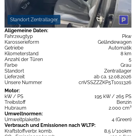
Standort Zentrallager
Allgemeine Daten:
Fahrzeugtyp
Pkw
Karosserieform
Geländewagen
Getriebe
Automatik
Kilometerstand
8 km
Anzahl der Türen
5
Farbe
Grau
Standort
Zentrallager
Lieferzeit
ab ca. 12.08.2026
Unsere Nummer
cnVSSZZZKP5T1011326
Motor:
kW / PS
195 kW / 265 PS
Treibstoff
Benzin
Hubraum
2.000 cm³
Umweltnormen:
Umweltplakette
4 (Green)
Verbrauch und Emissionen nach WLTP:
Kraftstoffverbr. komb.
8,5 l/100km