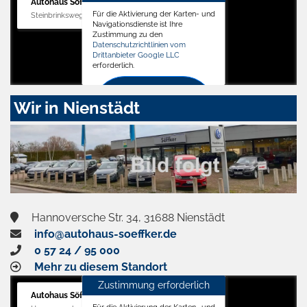
Autohaus Söffker GmbH
Für die Aktivierung der Karten- und
Steinbrinksweg 12, 31840 Hessisch Oldendorf
Navigationsdienste ist Ihre
Zustimmung zu den
Datenschutzrichtlinien vom
Drittanbieter Google LLC
erforderlich.
Zustimmen
Wir in Nienstädt
und
aktivieren
Hannoversche Str. 34, 31688 Nienstädt
info@autohaus-soeffker.de
0 57 24 / 95 000
Mehr zu diesem Standort
Zustimmung erforderlich
Autohaus Söffker GmbH
Für die Aktivierung der Karten- und