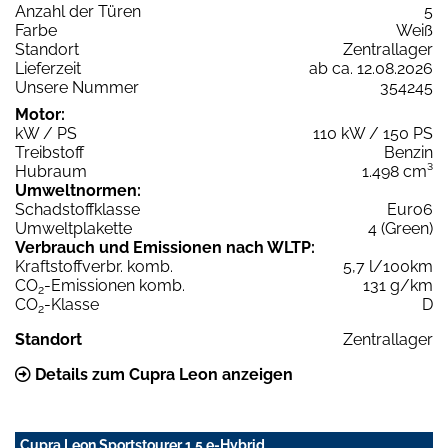
Anzahl der Türen
5
Farbe
Weiß
Standort
Zentrallager
Lieferzeit
ab ca. 12.08.2026
Unsere Nummer
354245
Motor:
kW / PS
110 kW / 150 PS
Treibstoff
Benzin
Hubraum
1.498 cm³
Umweltnormen:
Schadstoffklasse
Euro6
Umweltplakette
4 (Green)
Verbrauch und Emissionen nach WLTP:
Kraftstoffverbr. komb.
5,7 l/100km
CO
-Emissionen komb.
131 g/km
2
CO
-Klasse
D
2
Standort
Zentrallager
Details zum Cupra Leon anzeigen
Cupra Leon Sportstourer 1.5 e-Hybrid