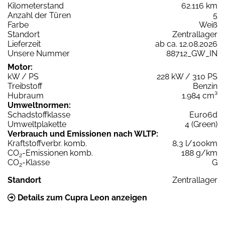
Kilometerstand
62.116 km
Anzahl der Türen
5
Farbe
Weiß
Standort
Zentrallager
Lieferzeit
ab ca. 12.08.2026
Unsere Nummer
88712_GW_IN
Motor:
kW / PS
228 kW / 310 PS
Treibstoff
Benzin
Hubraum
1.984 cm³
Umweltnormen:
Schadstoffklasse
Euro6d
Umweltplakette
4 (Green)
Verbrauch und Emissionen nach WLTP:
Kraftstoffverbr. komb.
8,3 l/100km
CO
-Emissionen komb.
188 g/km
2
CO
-Klasse
G
2
Standort
Zentrallager
Details zum Cupra Leon anzeigen