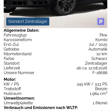
Standort Zentrallager
Allgemeine Daten:
Fahrzeugtyp
Pkw
Karosserieform
Kombi
Erst-Zul.
Jul / 2025
Getriebe
Automatik
Kilometerstand
10 km
Farbe
Schwarz
Standort
Zentrallager
Lieferzeit
ab ca. 12.08.2026
Unsere Nummer
F-18688
Motor:
kW / PS
245 kW / 333 PS
Treibstoff
Benzin
Hubraum
1.984 cm³
Umweltnormen:
Umweltplakette
1 (None)
Verbrauch und Emissionen nach WLTP: