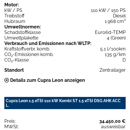
Motor:
kW / PS
110 kW / 150 PS
Treibstoff
Diesel
Hubraum
1.968 cm³
Umweltnormen:
Schadstoffklasse
Euro6d-TEMP
Umweltplakette
4 (Green)
Verbrauch und Emissionen nach WLTP:
Kraftstoffverbr. komb.
5,1 l/100km
CO
-Emissionen komb.
135 g/km
2
CO
-Klasse
D
2
Standort
Zentrallager
Details zum Cupra Leon anzeigen
Cupra Leon 1.5 eTSI 110 kW Kombi ST 1.5 eTSI DSG AHK ACC
L.
Preis:
34.450,00 €
MWSt:
ausweisbar