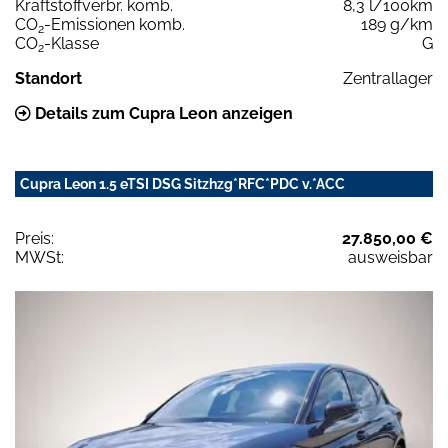
Kraftstoffverbr. komb.
8,3 l/100km
CO
-Emissionen komb.
189 g/km
2
CO
-Klasse
G
2
Standort
Zentrallager
Details zum Cupra Leon anzeigen
Cupra Leon 1.5 eTSI DSG Sitzhzg*RFC*PDC v.*ACC
Preis:
27.850,00 €
MWSt:
ausweisbar