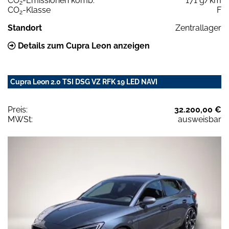
CO
-Emissionen komb.
171 g/km
2
CO
-Klasse
F
2
Standort
Zentrallager
Details zum Cupra Leon anzeigen
Cupra Leon 2.0 TSI DSG VZ RFK 19 LED NAVI
Preis:
32.200,00 €
MWSt:
ausweisbar