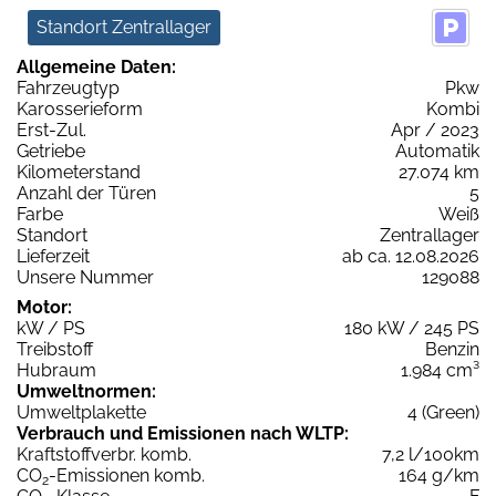
Standort Zentrallager
Allgemeine Daten:
Fahrzeugtyp
Pkw
Karosserieform
Kombi
Erst-Zul.
Apr / 2023
Getriebe
Automatik
Kilometerstand
27.074 km
Anzahl der Türen
5
Farbe
Weiß
Standort
Zentrallager
Lieferzeit
ab ca. 12.08.2026
Unsere Nummer
129088
Motor:
kW / PS
180 kW / 245 PS
Treibstoff
Benzin
Hubraum
1.984 cm³
Umweltnormen:
Umweltplakette
4 (Green)
Verbrauch und Emissionen nach WLTP:
Kraftstoffverbr. komb.
7,2 l/100km
CO
-Emissionen komb.
164 g/km
2