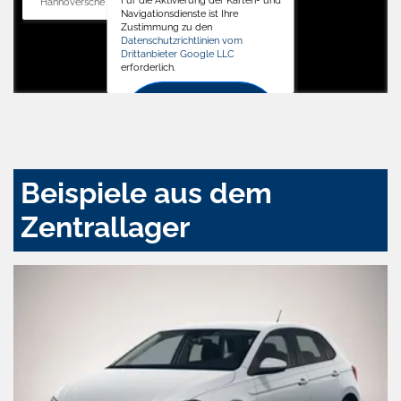
Hannoversche Str. 34, 31688 Nienstädt
Navigationsdienste ist Ihre
Zustimmung zu den
Datenschutzrichtlinien vom
Drittanbieter Google LLC
erforderlich.
Zustimmen
und
aktivieren
Beispiele aus dem
Zentrallager