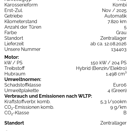
Karosserieform
Kombi
Erst-Zul.
Nov / 2025
Getriebe
Automatik
Kilometerstand
7.820 km
Anzahl der Türen
5
Farbe
Grau
Standort
Zentrallager
Lieferzeit
ab ca. 12.08.2026
Unsere Nummer
134403
Motor:
kW / PS
150 kW / 204 PS
Treibstoff
Hybrid (Benzin/Elektro)
Hubraum
1.498 cm³
Umweltnormen:
Schadstoffklasse
Euro6
Umweltplakette
4 (Green)
Verbrauch und Emissionen nach WLTP:
Kraftstoffverbr. komb.
5,3 l/100km
CO
-Emissionen komb.
9 g/km
2
CO
-Klasse
B
2
Standort
Zentrallager