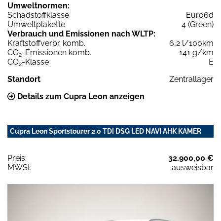
Umweltnormen:
Schadstoffklasse
Euro6d
Umweltplakette
4 (Green)
Verbrauch und Emissionen nach WLTP:
Kraftstoffverbr. komb.
6,2 l/100km
CO
-Emissionen komb.
141 g/km
2
CO
-Klasse
E
2
Standort
Zentrallager
Details zum Cupra Leon anzeigen
Cupra Leon Sportstourer 2.0 TDI DSG LED NAVI AHK KAMER
Preis:
32.900,00 €
MWSt:
ausweisbar