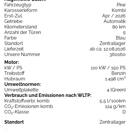
Fahrzeugtyp
Pkw
Karosserieform
Kombi
Erst-Zul.
Apr / 2026
Getriebe
Automatik
Kilometerstand
80 km
Anzahl der Türen
5
Farbe
Blau
Standort
Zentrallager
Lieferzeit
ab ca. 12.08.2026
Unsere Nummer
360160
Motor:
kW / PS
110 kW / 150 PS
Treibstoff
Benzin
Hubraum
1.498 cm³
Umweltnormen:
Umweltplakette
4 (Green)
Verbrauch und Emissionen nach WLTP:
Kraftstoffverbr. komb.
5,5 l/100km
CO
-Emissionen komb.
124 g/km
2
CO
-Klasse
D
2
Standort
Zentrallager