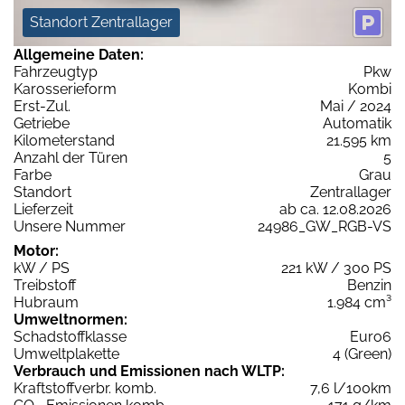
Standort Zentrallager
Allgemeine Daten:
Fahrzeugtyp
Pkw
Karosserieform
Kombi
Erst-Zul.
Mai / 2024
Getriebe
Automatik
Kilometerstand
21.595 km
Anzahl der Türen
5
Farbe
Grau
Standort
Zentrallager
Lieferzeit
ab ca. 12.08.2026
Unsere Nummer
24986_GW_RGB-VS
Motor:
kW / PS
221 kW / 300 PS
Treibstoff
Benzin
Hubraum
1.984 cm³
Umweltnormen:
Schadstoffklasse
Euro6
Umweltplakette
4 (Green)
Verbrauch und Emissionen nach WLTP:
Kraftstoffverbr. komb.
7,6 l/100km